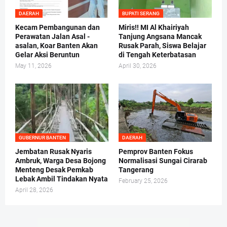
DAERAH
BUPATI SERANG
Kecam Pembangunan dan
Miris!! MI Al Khairiyah
Perawatan Jalan Asal -
Tanjung Angsana Mancak
asalan, Koar Banten Akan
Rusak Parah, Siswa Belajar
Gelar Aksi Beruntun
di Tengah Keterbatasan
May 11, 2026
April 30, 2026
GUBERNUR BANTEN
DAERAH
Jembatan Rusak Nyaris
Pemprov Banten Fokus
Ambruk, Warga Desa Bojong
Normalisasi Sungai Cirarab
Menteng Desak Pemkab
Tangerang
Lebak Ambil Tindakan Nyata
February 25, 2026
April 28, 2026