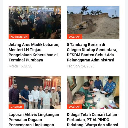
KLH BANTEN
DAERAH
Jelang Arus Mudik Lebaran,
5 Tambang Berizin di
Menteri LH Tinjau
Cilegon Ditutup Sementara,
Pengelolaan Kebersihan di
DESDM Banten Sebut Ada
Terminal Purabaya
Pelanggaran Administrasi
March 15, 2026
February 24, 2026
DAERAH
DAERAH
Laporan Aktivis Lingkungan
Diduga Telah Cemari Lahan
Persoalan Dugaan
Pertanian, PT ALPINDO
Pencemaran Lingkungan
Didatangi Warga dan aliansi