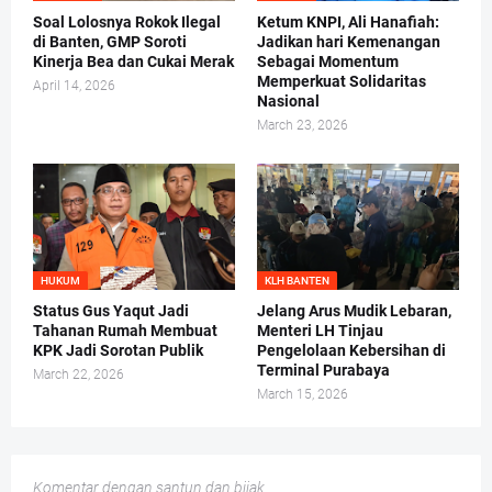
Soal Lolosnya Rokok Ilegal
Ketum KNPI, Ali Hanafiah:
di Banten, GMP Soroti
Jadikan hari Kemenangan
Kinerja Bea dan Cukai Merak
Sebagai Momentum
Memperkuat Solidaritas
April 14, 2026
Nasional
March 23, 2026
HUKUM
KLH BANTEN
Status Gus Yaqut Jadi
Jelang Arus Mudik Lebaran,
Tahanan Rumah Membuat
Menteri LH Tinjau
KPK Jadi Sorotan Publik
Pengelolaan Kebersihan di
Terminal Purabaya
March 22, 2026
March 15, 2026
Komentar dengan santun dan bijak