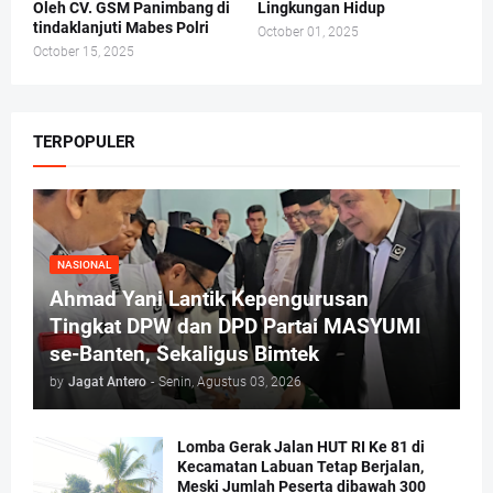
Oleh CV. GSM Panimbang di
Lingkungan Hidup
tindaklanjuti Mabes Polri
October 01, 2025
October 15, 2025
TERPOPULER
NASIONAL
Ahmad Yani Lantik Kepengurusan
Tingkat DPW dan DPD Partai MASYUMI
se-Banten, Sekaligus Bimtek
by
Jagat Antero
-
Senin, Agustus 03, 2026
Lomba Gerak Jalan HUT RI Ke 81 di
Kecamatan Labuan Tetap Berjalan,
Meski Jumlah Peserta dibawah 300