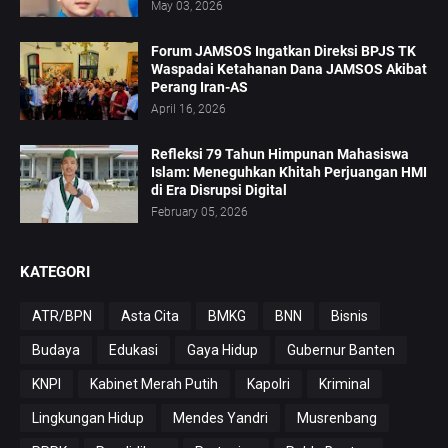
May 03, 2026
Forum JAMSOS Ingatkan Direksi BPJS TK
Waspadai Ketahanan Dana JAMSOS Akibat
Perang Iran-AS
April 16, 2026
Refleksi 79 Tahun Himpunan Mahasiswa
Islam: Meneguhkan Khitah Perjuangan HMI
di Era Disrupsi Digital
February 05, 2026
KATEGORI
ATR/BPN
Asta Cita
BMKG
BNN
Bisnis
Budaya
Edukasi
Gaya Hidup
Gubernur Banten
KNPI
Kabinet Merah Putih
Kapolri
Kriminal
Lingkungan Hidup
Mendes Yandri
Musrenbang