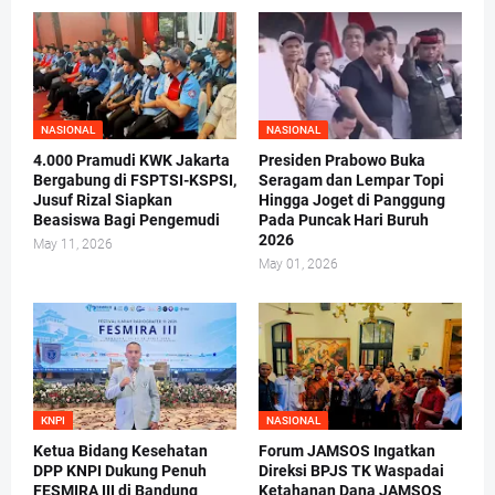
NASIONAL
NASIONAL
4.000 Pramudi KWK Jakarta
Presiden Prabowo Buka
Bergabung di FSPTSI-KSPSI,
Seragam dan Lempar Topi
Jusuf Rizal Siapkan
Hingga Joget di Panggung
Beasiswa Bagi Pengemudi
Pada Puncak Hari Buruh
2026
May 11, 2026
May 01, 2026
KNPI
NASIONAL
Ketua Bidang Kesehatan
Forum JAMSOS Ingatkan
DPP KNPI Dukung Penuh
Direksi BPJS TK Waspadai
FESMIRA III di Bandung
Ketahanan Dana JAMSOS