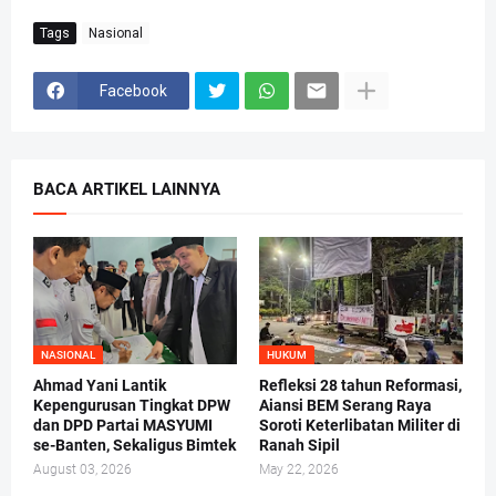
Tags
Nasional
Facebook
BACA ARTIKEL LAINNYA
NASIONAL
HUKUM
Ahmad Yani Lantik
Refleksi 28 tahun Reformasi,
Kepengurusan Tingkat DPW
Aiansi BEM Serang Raya
dan DPD Partai MASYUMI
Soroti Keterlibatan Militer di
se-Banten, Sekaligus Bimtek
Ranah Sipil
August 03, 2026
May 22, 2026