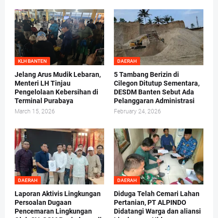
KLH BANTEN
DAERAH
Jelang Arus Mudik Lebaran,
5 Tambang Berizin di
Menteri LH Tinjau
Cilegon Ditutup Sementara,
Pengelolaan Kebersihan di
DESDM Banten Sebut Ada
Terminal Purabaya
Pelanggaran Administrasi
March 15, 2026
February 24, 2026
DAERAH
DAERAH
Laporan Aktivis Lingkungan
Diduga Telah Cemari Lahan
Persoalan Dugaan
Pertanian, PT ALPINDO
Pencemaran Lingkungan
Didatangi Warga dan aliansi