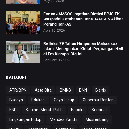
May 03, 2026
Forum JAMSOS Ingatkan Direksi BPJS TK
Waspadai Ketahanan Dana JAMSOS Akibat
Perang Iran-AS
April 16, 2026
Refleksi 79 Tahun Himpunan Mahasiswa
Islam: Meneguhkan Khitah Perjuangan HMI
di Era Disrupsi Digital
February 05, 2026
KATEGORI
ATR/BPN
Asta Cita
BMKG
BNN
Bisnis
Budaya
Edukasi
Gaya Hidup
Gubernur Banten
KNPI
Kabinet Merah Putih
Kapolri
Kriminal
Lingkungan Hidup
Mendes Yandri
Musrenbang