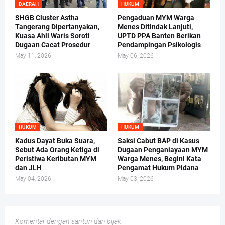
DAERAH
HUKUM
SHGB Cluster Astha
Pengaduan MYM Warga
Tangerang Dipertanyakan,
Menes Ditindak Lanjuti,
Kuasa Ahli Waris Soroti
UPTD PPA Banten Berikan
Dugaan Cacat Prosedur
Pendampingan Psikologis
May 11, 2026
May 06, 2026
HUKUM
HUKUM
Kadus Dayat Buka Suara,
Saksi Cabut BAP di Kasus
Sebut Ada Orang Ketiga di
Dugaan Penganiayaan MYM
Peristiwa Keributan MYM
Warga Menes, Begini Kata
dan JLH
Pengamat Hukum Pidana
May 04, 2026
May 03, 2026
Komentar dengan santun dan bijak