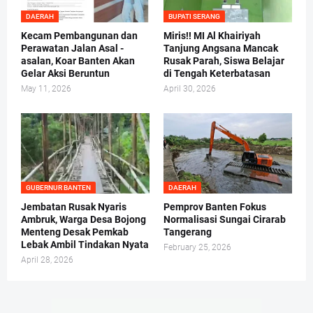
DAERAH
BUPATI SERANG
Kecam Pembangunan dan
Miris!! MI Al Khairiyah
Perawatan Jalan Asal -
Tanjung Angsana Mancak
asalan, Koar Banten Akan
Rusak Parah, Siswa Belajar
Gelar Aksi Beruntun
di Tengah Keterbatasan
May 11, 2026
April 30, 2026
GUBERNUR BANTEN
DAERAH
Jembatan Rusak Nyaris
Pemprov Banten Fokus
Ambruk, Warga Desa Bojong
Normalisasi Sungai Cirarab
Menteng Desak Pemkab
Tangerang
Lebak Ambil Tindakan Nyata
February 25, 2026
April 28, 2026