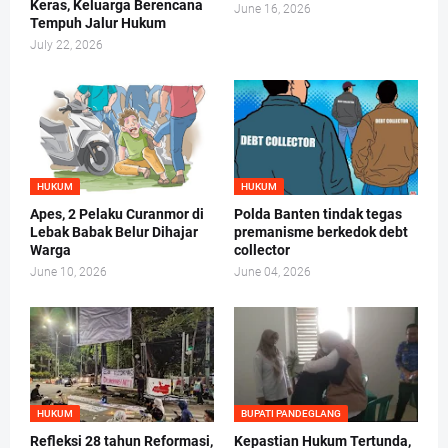
Keras, Keluarga Berencana
June 16, 2026
Tempuh Jalur Hukum
July 22, 2026
HUKUM
HUKUM
Apes, 2 Pelaku Curanmor di
Polda Banten tindak tegas
Lebak Babak Belur Dihajar
premanisme berkedok debt
Warga
collector
June 10, 2026
June 04, 2026
HUKUM
BUPATI PANDEGLANG
Refleksi 28 tahun Reformasi,
Kepastian Hukum Tertunda,