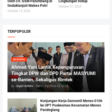
Oleh CV. GSM Panimbang di
Lingkungan Hidup
tindaklanjuti Mabes Polri
October 01, 2025
October 15, 2025
TERPOPULER
NASIONAL
Ahmad Yani Lantik Kepengurusan
Tingkat DPW dan DPD Partai MASYUMI
se-Banten, Sekaligus Bimtek
by
Jagat Antero
-
Senin, Agustus 03, 2026
Kunjungan Kerja Danramil Menes 0106
ke UPT Puskesmas Kecamatan Menes
Pandeglang