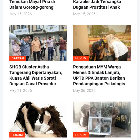
Temukan Mayat Pria di
Karaoke Jadi Tersangka
Dalam Gorong-gorong
Dugaan Prostitusi Anak
May 15, 2026
May 15, 2026
DAERAH
HUKUM
SHGB Cluster Astha
Pengaduan MYM Warga
Tangerang Dipertanyakan,
Menes Ditindak Lanjuti,
Kuasa Ahli Waris Soroti
UPTD PPA Banten Berikan
Dugaan Cacat Prosedur
Pendampingan Psikologis
May 11, 2026
May 06, 2026
HUKUM
HUKUM