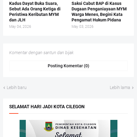
Kadus Dayat Buka Suara,
Saksi Cabut BAP di Kasus
Sebut Ada Orang Ketiga di
Dugaan Penganiayaan MYM
Peristiwa Keributan MYM
Warga Menes, Begini Kata
dan JLH
Pengamat Hukum Pidana
May 04, 2026
May 03, 2026
Komentar dengan santun dan bijak
Posting Komentar (0)
Lebih baru
Lebih lama
SELAMAT HARI JADI KOTA CILEGON