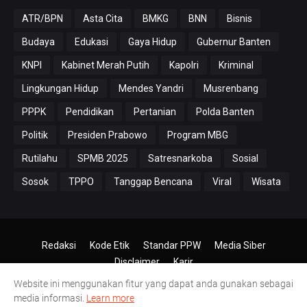
ATR/BPN
Asta Cita
BMKG
BNN
Bisnis
Budaya
Edukasi
Gaya Hidup
Gubernur Banten
KNPI
Kabinet Merah Putih
Kapolri
Kriminal
Lingkungan Hidup
Mendes Yandri
Musrenbang
PPPK
Pendidikan
Pertanian
Polda Banten
Politik
Presiden Prabowo
Program MBG
Rutilahu
SPMB 2025
Satresnarkoba
Sosial
Sosok
TPPO
Tanggap Bencana
Viral
Wisata
Redaksi
Kode Etik
Standar PPW
Media Siber
Disclaimer
Karir
Website ini menggunakan fitur yang dapat anda gunakan sebagai
© 2024-2026
PT.Antero Inti Media
media informasi.
Learn more