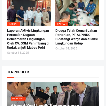
DAERAH
DAERAH
Laporan Aktivis Lingkungan
Diduga Telah Cemari Lahan
Persoalan Dugaan
Pertanian, PT ALPINDO
Pencemaran Lingkungan
Didatangi Warga dan aliansi
Oleh CV. GSM Panimbang di
Lingkungan Hidup
tindaklanjuti Mabes Polri
October 01, 2025
October 15, 2025
TERPOPULER
NASIONAL
Ahmad Yani Lantik Kepengurusan