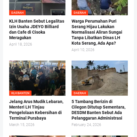
DAERAH
DAERAH
KLH Banten Sebut Legalitas
Warga Perumahan Puri
Izin Usaha JDEYO Billiard
Serang Hijau Lakukan
dan Cafe di Cisoka
Normalisasi Aliran Sungai
Meragukan
Tanpa Libatkan Dinas LH
Kota Serang, Ada Apa?
April 18, 2026
April 10, 2026
KLH BANTEN
DAERAH
Jelang Arus Mudik Lebaran,
5 Tambang Berizin di
Menteri LH Tinjau
Cilegon Ditutup Sementara,
Pengelolaan Kebersihan di
DESDM Banten Sebut Ada
Terminal Purabaya
Pelanggaran Administrasi
March 15, 2026
February 24, 2026