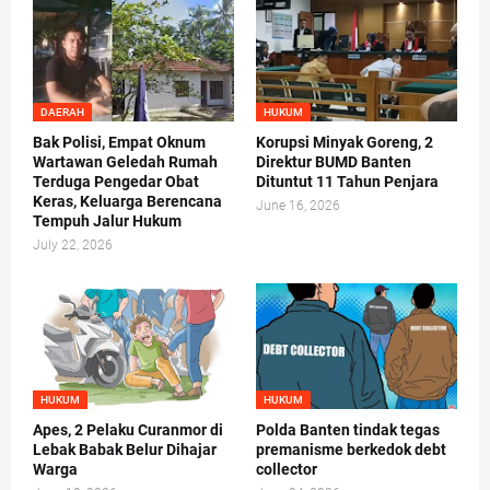
DAERAH
HUKUM
Bak Polisi, Empat Oknum
Korupsi Minyak Goreng, 2
Wartawan Geledah Rumah
Direktur BUMD Banten
Terduga Pengedar Obat
Dituntut 11 Tahun Penjara
Keras, Keluarga Berencana
June 16, 2026
Tempuh Jalur Hukum
July 22, 2026
HUKUM
HUKUM
Apes, 2 Pelaku Curanmor di
Polda Banten tindak tegas
Lebak Babak Belur Dihajar
premanisme berkedok debt
Warga
collector