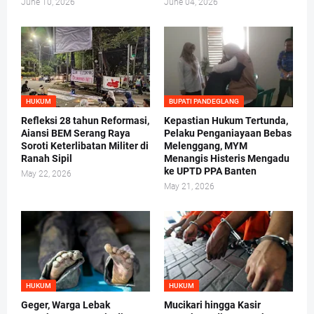
June 10, 2026
June 04, 2026
HUKUM
BUPATI PANDEGLANG
Refleksi 28 tahun Reformasi,
Kepastian Hukum Tertunda,
Aiansi BEM Serang Raya
Pelaku Penganiayaan Bebas
Soroti Keterlibatan Militer di
Melenggang, MYM
Ranah Sipil
Menangis Histeris Mengadu
ke UPTD PPA Banten
May 22, 2026
May 21, 2026
HUKUM
HUKUM
Geger, Warga Lebak
Mucikari hingga Kasir