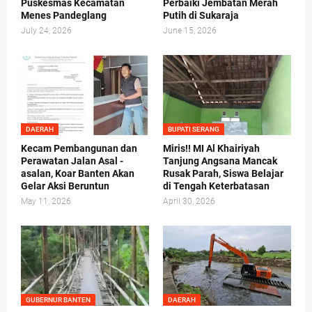
Puskesmas Kecamatan
Perbaiki Jembatan Merah
Menes Pandeglang
Putih di Sukaraja
July 24, 2026
June 15, 2026
DAERAH
BUPATI SERANG
Kecam Pembangunan dan
Miris!! MI Al Khairiyah
Perawatan Jalan Asal -
Tanjung Angsana Mancak
asalan, Koar Banten Akan
Rusak Parah, Siswa Belajar
Gelar Aksi Beruntun
di Tengah Keterbatasan
May 11, 2026
April 30, 2026
GUBERNUR BANTEN
DAERAH