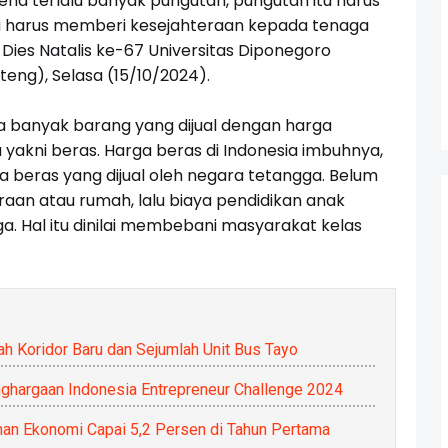
na terlalu banyak pungutan, pungutan itu harus
a harus memberi kesejahteraan kepada tenaga
h Dies Natalis ke-67 Universitas Diponegoro
eng), Selasa (15/10/2024).
ia banyak barang yang dijual dengan harga
akni beras. Harga beras di Indonesia imbuhnya,
a beras yang dijual oleh negara tetangga. Belum
araan atau rumah, lalu biaya pendidikan anak
. Hal itu dinilai membebani masyarakat kelas
 Koridor Baru dan Sejumlah Unit Bus Tayo
ghargaan Indonesia Entrepreneur Challenge 2024
han Ekonomi Capai 5,2 Persen di Tahun Pertama