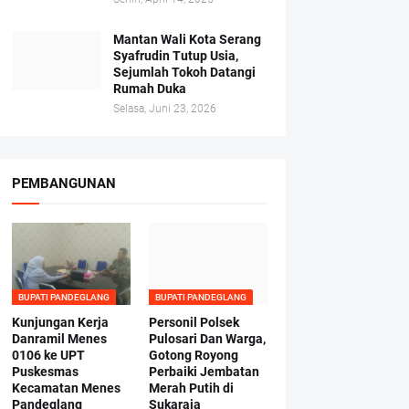
Mantan Wali Kota Serang
Syafrudin Tutup Usia,
Sejumlah Tokoh Datangi
Rumah Duka
Selasa, Juni 23, 2026
PEMBANGUNAN
BUPATI PANDEGLANG
BUPATI PANDEGLANG
Kunjungan Kerja
Personil Polsek
Danramil Menes
Pulosari Dan Warga,
0106 ke UPT
Gotong Royong
Puskesmas
Perbaiki Jembatan
Kecamatan Menes
Merah Putih di
Pandeglang
Sukaraja