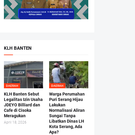
KLH BANTEN
DAERAH
DAERAH
KLH Banten Sebut
Warga Perumahan
Legalitas Izin Usaha
Puri Serang Hijau
JDEYO Billiard dan
Lakukan
Cafe di Cisoka
Normalisasi Aliran
Meragukan
Sungai Tanpa
Libatkan Dinas LH
April 18, 2026
Kota Serang, Ada
Apa?