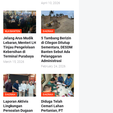
April 10, 2026
KLH BANTEN
DAERAH
Jelang Arus Mudik
5 Tambang Berizin
Lebaran, Menteri LH
di Cilegon Ditutup
Tinjau Pengelolaan
Sementara, DESDM
Kebersihan di
Banten Sebut Ada
Terminal Purabaya
Pelanggaran
Administrasi
March 15, 2026
February 24, 2026
DAERAH
DAERAH
Laporan Aktivis
Diduga Telah
Lingkungan
Cemari Lahan
Persoalan Dugaan
Pertanian, PT