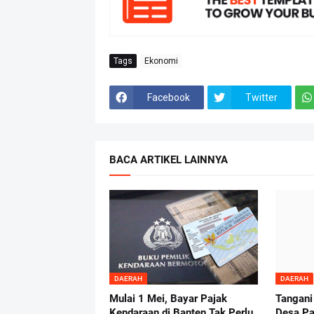
Tags
Ekonomi
Facebook
Twitter
BACA ARTIKEL LAINNYA
DAERAH
DAERAH
Mulai 1 Mei, Bayar Pajak
Tangani
Kendaraan di Banten Tak Perlu
Desa Pa