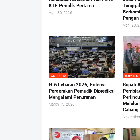
KTP Pemilik Pertama
Tunggal
Berkomi
April 30, 2026
Pangan 
April 23, 
ASTA CITA
BUPATI S
H-6 Lebaran 2026, Potensi
Bupati A
Pergerakan Pemudik Diprediksi
Pembiay
Mengalami Penurunan
Perlind
Melalui
March 15, 2026
Cabang
November