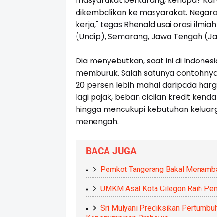
masyarakat berkurang, kenapa? Kare
dikembalikan ke masyarakat. Negar
kerja," tegas Rhenald usai orasi ilmia
(Undip), Semarang, Jawa Tengah (Jat
Dia menyebutkan, saat ini di Indones
memburuk. Salah satunya contohnya y
20 persen lebih mahal daripada harg
lagi pajak, beban cicilan kredit kend
hingga mencukupi kebutuhan keluarga
menengah.
BACA JUGA
Pemkot Tangerang Bakal Menambah
UMKM Asal Kota Cilegon Raih Pen
Sri Mulyani Prediksikan Pertumbu