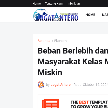
Home
Tentang Kami
Info Iklan
HOME
NA
Beranda
Ekonomi
Beban Berlebih dan
Masyarakat Kelas
Miskin
by
Jagat Antero
-
Rabu, Oktober 16, 202