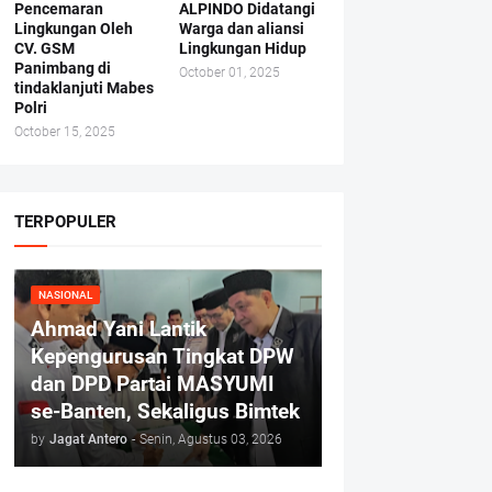
Pencemaran
ALPINDO Didatangi
Lingkungan Oleh
Warga dan aliansi
CV. GSM
Lingkungan Hidup
Panimbang di
October 01, 2025
tindaklanjuti Mabes
Polri
October 15, 2025
TERPOPULER
NASIONAL
Ahmad Yani Lantik
Kepengurusan Tingkat DPW
dan DPD Partai MASYUMI
se-Banten, Sekaligus Bimtek
by
Jagat Antero
-
Senin, Agustus 03, 2026