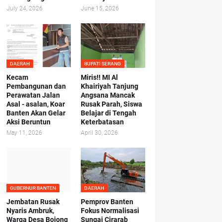
July 24, 2026
June 15, 2026
DAERAH
BUPATI SERANG
Kecam
Miris!! MI Al
Pembangunan dan
Khairiyah Tanjung
Perawatan Jalan
Angsana Mancak
Asal - asalan, Koar
Rusak Parah, Siswa
Banten Akan Gelar
Belajar di Tengah
Aksi Beruntun
Keterbatasan
May 11, 2026
April 30, 2026
GUBERNUR BANTEN
DAERAH
Jembatan Rusak
Pemprov Banten
Nyaris Ambruk,
Fokus Normalisasi
Warga Desa Bojong
Sungai Cirarab