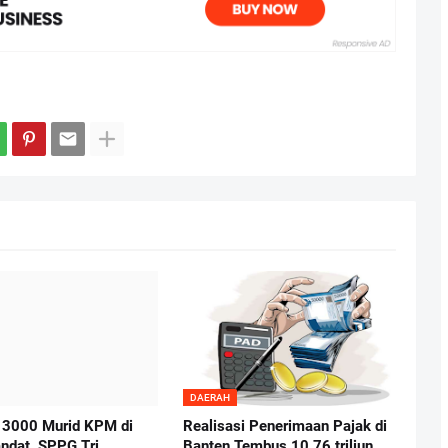
DAERAH
 3000 Murid KPM di
Realisasi Penerimaan Pajak di
ndat, SPPG Tri
Banten Tembus 10,76 triliun