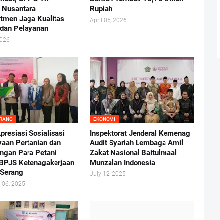
 Nusantara
Rupiah
tmen Jaga Kualitas
April 05, 2026
dan Pelayanan
2026
ERANG
EKONOMI
presiasi Sosialisasi
Inspektorat Jenderal Kemenag
aan Pertanian dan
Audit Syariah Lembaga Amil
ungan Para Petani
Zakat Nasional Baitulmaal
 BPJS Ketenagakerjaan
Munzalan Indonesia
 Serang
July 12, 2025
 06, 2025