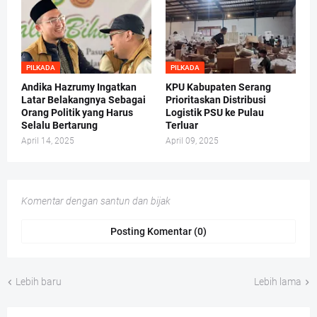
PILKADA
PILKADA
Andika Hazrumy Ingatkan
KPU Kabupaten Serang
Latar Belakangnya Sebagai
Prioritaskan Distribusi
Orang Politik yang Harus
Logistik PSU ke Pulau
Selalu Bertarung
Terluar
April 14, 2025
April 09, 2025
Komentar dengan santun dan bijak
Posting Komentar (0)
Lebih baru
Lebih lama