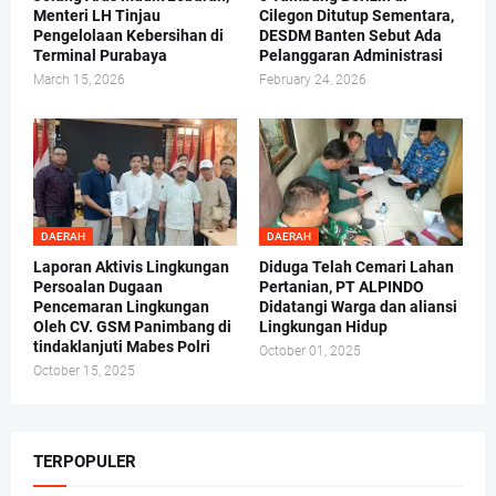
Menteri LH Tinjau
Cilegon Ditutup Sementara,
Pengelolaan Kebersihan di
DESDM Banten Sebut Ada
Terminal Purabaya
Pelanggaran Administrasi
March 15, 2026
February 24, 2026
DAERAH
DAERAH
Laporan Aktivis Lingkungan
Diduga Telah Cemari Lahan
Persoalan Dugaan
Pertanian, PT ALPINDO
Pencemaran Lingkungan
Didatangi Warga dan aliansi
Oleh CV. GSM Panimbang di
Lingkungan Hidup
tindaklanjuti Mabes Polri
October 01, 2025
October 15, 2025
TERPOPULER