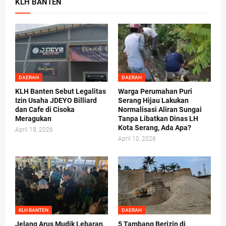
KLH BANTEN
DAERAH
DAERAH
KLH Banten Sebut Legalitas
Warga Perumahan Puri
Izin Usaha JDEYO Billiard
Serang Hijau Lakukan
dan Cafe di Cisoka
Normalisasi Aliran Sungai
Meragukan
Tanpa Libatkan Dinas LH
Kota Serang, Ada Apa?
April 18, 2026
April 10, 2026
KLH BANTEN
DAERAH
Jelang Arus Mudik Lebaran,
5 Tambang Berizin di