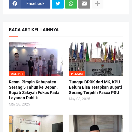
Facebook
BACA ARTIKEL LAINNYA
DAERAH
PILKADA
Resmi Pimpin Kabupaten
Tunggu BPRK dari MK, KPU
Serang 5 Tahun ke Depan,
Belum Bisa Tetapkan Bupati
Bupati Zakiyah Fokus Pada
Serang Terpilih Pasca PSU
Layanan Publik
May 08, 2025
May 28, 2025