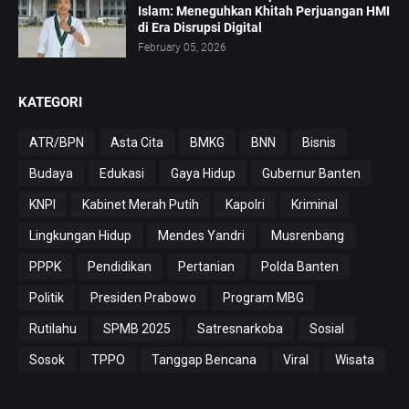
Islam: Meneguhkan Khitah Perjuangan HMI
di Era Disrupsi Digital
February 05, 2026
KATEGORI
ATR/BPN
Asta Cita
BMKG
BNN
Bisnis
Budaya
Edukasi
Gaya Hidup
Gubernur Banten
KNPI
Kabinet Merah Putih
Kapolri
Kriminal
Lingkungan Hidup
Mendes Yandri
Musrenbang
PPPK
Pendidikan
Pertanian
Polda Banten
Politik
Presiden Prabowo
Program MBG
Rutilahu
SPMB 2025
Satresnarkoba
Sosial
Sosok
TPPO
Tanggap Bencana
Viral
Wisata