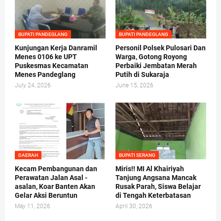
BUPATI PANDEGLANG
BUPATI PANDEGLANG
Kunjungan Kerja Danramil
Personil Polsek Pulosari Dan
Menes 0106 ke UPT
Warga, Gotong Royong
Puskesmas Kecamatan
Perbaiki Jembatan Merah
Menes Pandeglang
Putih di Sukaraja
July 24, 2026
June 15, 2026
DAERAH
BUPATI SERANG
Kecam Pembangunan dan
Miris!! MI Al Khairiyah
Perawatan Jalan Asal -
Tanjung Angsana Mancak
asalan, Koar Banten Akan
Rusak Parah, Siswa Belajar
Gelar Aksi Beruntun
di Tengah Keterbatasan
May 11, 2026
April 30, 2026