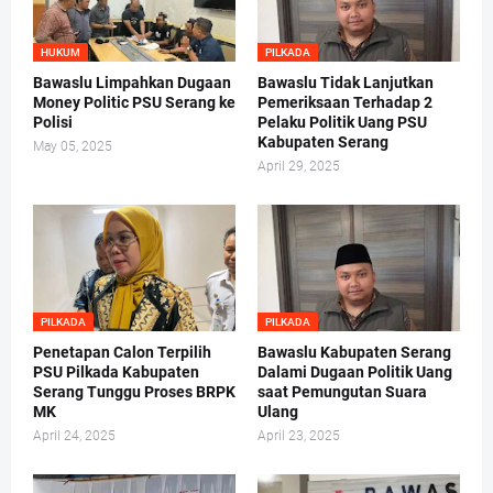
HUKUM
PILKADA
Bawaslu Limpahkan Dugaan
Bawaslu Tidak Lanjutkan
Money Politic PSU Serang ke
Pemeriksaan Terhadap 2
Polisi
Pelaku Politik Uang PSU
Kabupaten Serang
May 05, 2025
April 29, 2025
PILKADA
PILKADA
Penetapan Calon Terpilih
Bawaslu Kabupaten Serang
PSU Pilkada Kabupaten
Dalami Dugaan Politik Uang
Serang Tunggu Proses BRPK
saat Pemungutan Suara
MK
Ulang
April 24, 2025
April 23, 2025