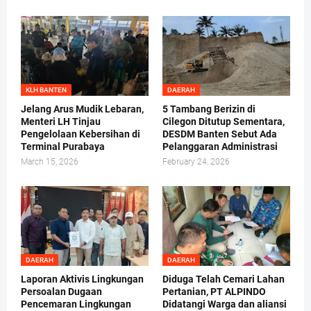
KLH BANTEN
DAERAH
Jelang Arus Mudik Lebaran,
5 Tambang Berizin di
Menteri LH Tinjau
Cilegon Ditutup Sementara,
Pengelolaan Kebersihan di
DESDM Banten Sebut Ada
Terminal Purabaya
Pelanggaran Administrasi
March 15, 2026
February 24, 2026
DAERAH
DAERAH
Laporan Aktivis Lingkungan
Diduga Telah Cemari Lahan
Persoalan Dugaan
Pertanian, PT ALPINDO
Pencemaran Lingkungan
Didatangi Warga dan aliansi