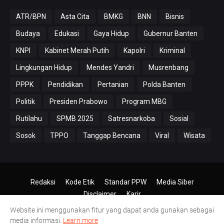
ATR/BPN
Asta Cita
BMKG
BNN
Bisnis
Budaya
Edukasi
Gaya Hidup
Gubernur Banten
KNPI
Kabinet Merah Putih
Kapolri
Kriminal
Lingkungan Hidup
Mendes Yandri
Musrenbang
PPPK
Pendidikan
Pertanian
Polda Banten
Politik
Presiden Prabowo
Program MBG
Rutilahu
SPMB 2025
Satresnarkoba
Sosial
Sosok
TPPO
Tanggap Bencana
Viral
Wisata
Redaksi
Kode Etik
Standar PPW
Media Siber
Disclaimer
Karir
Website ini menggunakan fitur yang dapat anda gunakan sebagai
© 2024-2026
PT.Antero Inti Media
media informasi.
Learn more