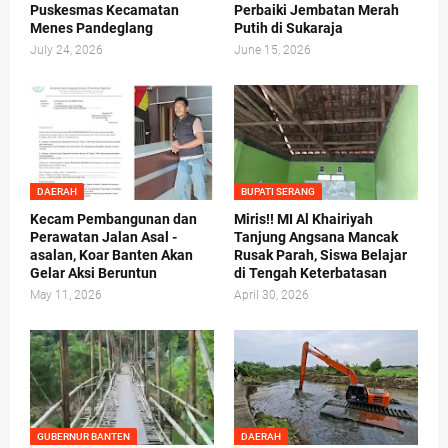
Puskesmas Kecamatan
Perbaiki Jembatan Merah
Menes Pandeglang
Putih di Sukaraja
July 24, 2026
June 15, 2026
DAERAH
BUPATI SERANG
Kecam Pembangunan dan
Miris!! MI Al Khairiyah
Perawatan Jalan Asal -
Tanjung Angsana Mancak
asalan, Koar Banten Akan
Rusak Parah, Siswa Belajar
Gelar Aksi Beruntun
di Tengah Keterbatasan
May 11, 2026
April 30, 2026
GUBERNUR BANTEN
DAERAH