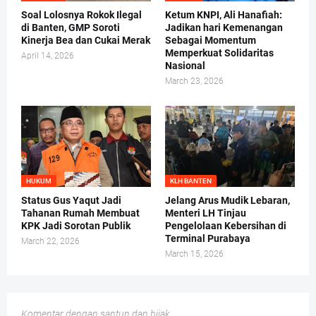
Soal Lolosnya Rokok Ilegal
Ketum KNPI, Ali Hanafiah:
di Banten, GMP Soroti
Jadikan hari Kemenangan
Kinerja Bea dan Cukai Merak
Sebagai Momentum
Memperkuat Solidaritas
April 14, 2026
Nasional
March 23, 2026
HUKUM
KLH BANTEN
Status Gus Yaqut Jadi
Jelang Arus Mudik Lebaran,
Tahanan Rumah Membuat
Menteri LH Tinjau
KPK Jadi Sorotan Publik
Pengelolaan Kebersihan di
Terminal Purabaya
March 22, 2026
March 15, 2026
Komentar dengan santun dan bijak