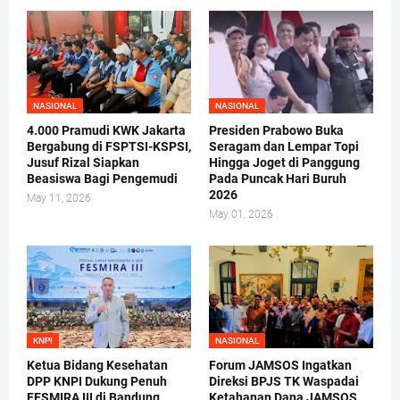
NASIONAL
NASIONAL
4.000 Pramudi KWK Jakarta
Presiden Prabowo Buka
Bergabung di FSPTSI-KSPSI,
Seragam dan Lempar Topi
Jusuf Rizal Siapkan
Hingga Joget di Panggung
Beasiswa Bagi Pengemudi
Pada Puncak Hari Buruh
2026
May 11, 2026
May 01, 2026
KNPI
NASIONAL
Ketua Bidang Kesehatan
Forum JAMSOS Ingatkan
DPP KNPI Dukung Penuh
Direksi BPJS TK Waspadai
FESMIRA III di Bandung
Ketahanan Dana JAMSOS