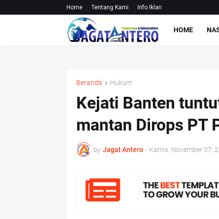
Home
Tentang Kami
Info Iklan
HOME
NA
Beranda
Hukum
Kejati Banten tuntu
mantan Dirops PT 
by
Jagat Antero
-
Kamis, November 07, 