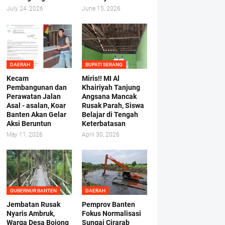
July 24, 2026
June 15, 2026
DAERAH
BUPATI SERANG
Kecam
Miris!! MI Al
Pembangunan dan
Khairiyah Tanjung
Perawatan Jalan
Angsana Mancak
Asal - asalan, Koar
Rusak Parah, Siswa
Banten Akan Gelar
Belajar di Tengah
Aksi Beruntun
Keterbatasan
May 11, 2026
April 30, 2026
GUBERNUR BANTEN
DAERAH
Jembatan Rusak
Pemprov Banten
Nyaris Ambruk,
Fokus Normalisasi
Warga Desa Bojong
Sungai Cirarab