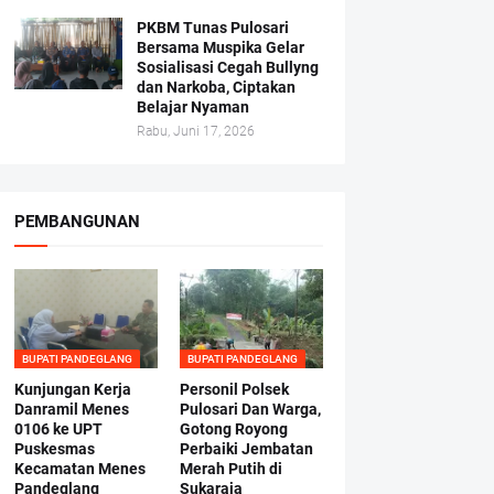
PKBM Tunas Pulosari
Bersama Muspika Gelar
Sosialisasi Cegah Bullyng
dan Narkoba, Ciptakan
Belajar Nyaman
Rabu, Juni 17, 2026
PEMBANGUNAN
BUPATI PANDEGLANG
BUPATI PANDEGLANG
Kunjungan Kerja
Personil Polsek
Danramil Menes
Pulosari Dan Warga,
0106 ke UPT
Gotong Royong
Puskesmas
Perbaiki Jembatan
Kecamatan Menes
Merah Putih di
Pandeglang
Sukaraja