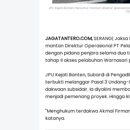
JPU Kejati Banten menuntut mantan direktur operasio
(9/
JAGATANTERO.COM,
SERANG| Jaksa 
mantan Direktur Operasional PT Pel
dengan pidana penjara selama dua 
tahap II akses pelabuhan Warnasari 
JPU Kejati Banten, Subardi di Pengad
terbukti melanggar Pasal 3 Undang-
dakwaan subsidair. Ia diyakini memb
menjadi pemenang proyek. Hingga kin
"Menghukum terdakwa Akmal Firmans
katanya.