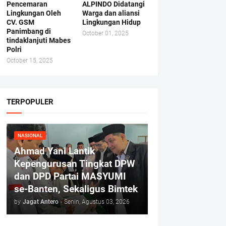
Pencemaran
ALPINDO Didatangi
Lingkungan Oleh
Warga dan aliansi
CV. GSM
Lingkungan Hidup
Panimbang di
October 01, 2025
tindaklanjuti Mabes
Polri
October 15, 2025
TERPOPULER
NASIONAL
Ahmad Yani Lantik
Kepengurusan Tingkat DPW
dan DPD Partai MASYUMI
se-Banten, Sekaligus Bimtek
by
Jagat Antero
-
Senin, Agustus 03, 2026