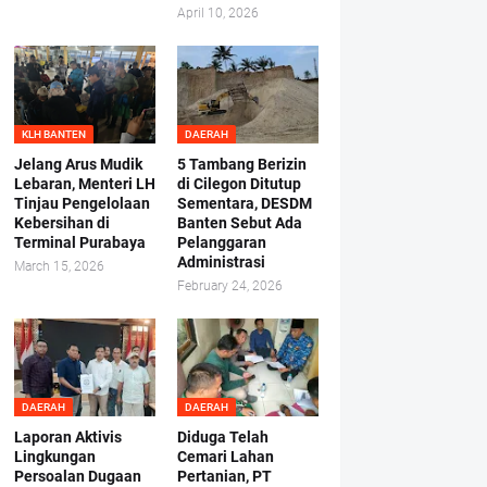
April 10, 2026
KLH BANTEN
DAERAH
Jelang Arus Mudik
5 Tambang Berizin
Lebaran, Menteri LH
di Cilegon Ditutup
Tinjau Pengelolaan
Sementara, DESDM
Kebersihan di
Banten Sebut Ada
Terminal Purabaya
Pelanggaran
Administrasi
March 15, 2026
February 24, 2026
DAERAH
DAERAH
Laporan Aktivis
Diduga Telah
Lingkungan
Cemari Lahan
Persoalan Dugaan
Pertanian, PT