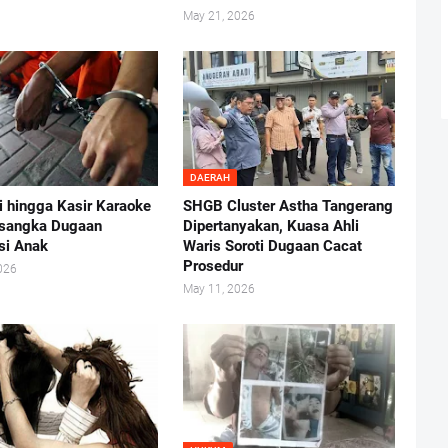
May 21, 2026
DAERAH
i hingga Kasir Karaoke
SHGB Cluster Astha Tangerang
rsangka Dugaan
Dipertanyakan, Kuasa Ahli
usi Anak
Waris Soroti Dugaan Cacat
Prosedur
026
May 11, 2026