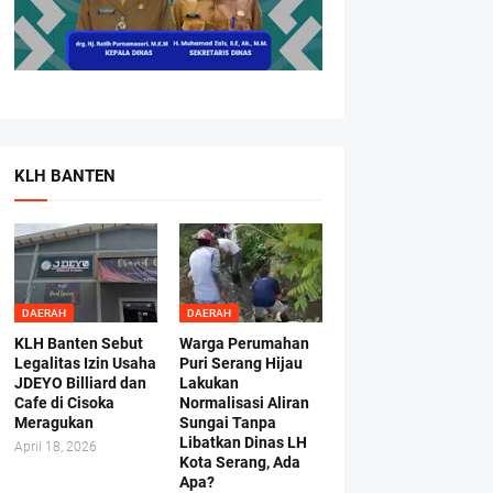
KLH BANTEN
DAERAH
DAERAH
KLH Banten Sebut
Warga Perumahan
Legalitas Izin Usaha
Puri Serang Hijau
JDEYO Billiard dan
Lakukan
Cafe di Cisoka
Normalisasi Aliran
Meragukan
Sungai Tanpa
Libatkan Dinas LH
April 18, 2026
Kota Serang, Ada
Apa?