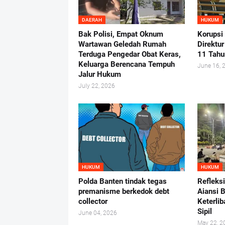
DAERAH
HUKUM
Bak Polisi, Empat Oknum
Korupsi
Wartawan Geledah Rumah
Direktu
Terduga Pengedar Obat Keras,
11 Tahu
Keluarga Berencana Tempuh
June 16, 
Jalur Hukum
July 22, 2026
HUKUM
HUKUM
Polda Banten tindak tegas
Refleks
premanisme berkedok debt
Aiansi 
collector
Keterlib
Sipil
June 04, 2026
May 22, 2