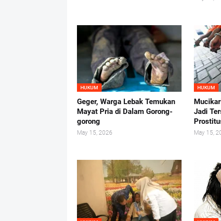
HUKUM
HUKUM
Geger, Warga Lebak Temukan
Mucikar
Mayat Pria di Dalam Gorong-
Jadi Te
gorong
Prostit
May 15, 2026
May 15, 2