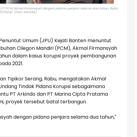
nal PT PCM Akmal Firmansyah dengan pidana penjara selama dua tahun, Rabu
11/2024). (Foto: ANTARA)
Penuntut Umum (JPU) Kejati Banten menuntut
abuhan Cilegon Mandiri (PCM), Akmal Firmansyah
tahun dalam kasus korupsi proyek pembangunan
pada 2021.
ilan Tipikor Serang, Rabu, mengatakan Akmal
Undang Tindak Pidana Korupsi sebagaimana
antu PT Arkindo dan PT Marina Cipta Pratama
i, proyek tersebut batal terbangun.
yah dengan pidana penjara selama dua tahun,"