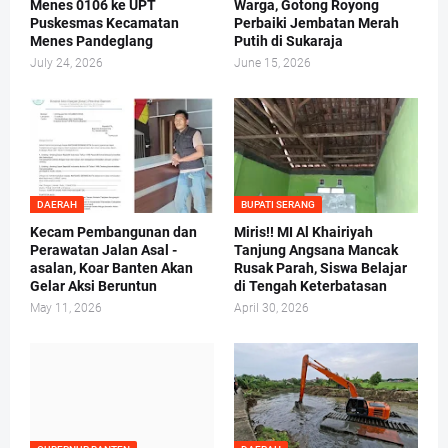
Menes 0106 ke UPT
Warga, Gotong Royong
Puskesmas Kecamatan
Perbaiki Jembatan Merah
Menes Pandeglang
Putih di Sukaraja
July 24, 2026
June 15, 2026
DAERAH
BUPATI SERANG
Kecam Pembangunan dan
Miris!! MI Al Khairiyah
Perawatan Jalan Asal -
Tanjung Angsana Mancak
asalan, Koar Banten Akan
Rusak Parah, Siswa Belajar
Gelar Aksi Beruntun
di Tengah Keterbatasan
May 11, 2026
April 30, 2026