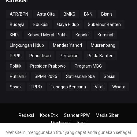
KATEGORI
ATR/BPN
Asta Cita
BMKG
BNN
Bisnis
Budaya
Edukasi
Gaya Hidup
Gubernur Banten
KNPI
Kabinet Merah Putih
Kapolri
Kriminal
Lingkungan Hidup
Mendes Yandri
Musrenbang
PPPK
Pendidikan
Pertanian
Polda Banten
Politik
Presiden Prabowo
Program MBG
Rutilahu
SPMB 2025
Satresnarkoba
Sosial
Sosok
TPPO
Tanggap Bencana
Viral
Wisata
Redaksi
Kode Etik
Standar PPW
Media Siber
Disclaimer
Karir
Website ini menggunakan fitur yang dapat anda gunakan sebagai
© 2024-2026
PT.Antero Inti Media