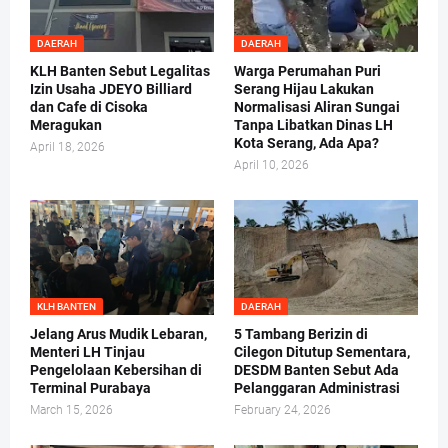
DAERAH
DAERAH
KLH Banten Sebut Legalitas
Warga Perumahan Puri
Izin Usaha JDEYO Billiard
Serang Hijau Lakukan
dan Cafe di Cisoka
Normalisasi Aliran Sungai
Meragukan
Tanpa Libatkan Dinas LH
Kota Serang, Ada Apa?
April 18, 2026
April 10, 2026
KLH BANTEN
DAERAH
Jelang Arus Mudik Lebaran,
5 Tambang Berizin di
Menteri LH Tinjau
Cilegon Ditutup Sementara,
Pengelolaan Kebersihan di
DESDM Banten Sebut Ada
Terminal Purabaya
Pelanggaran Administrasi
March 15, 2026
February 24, 2026