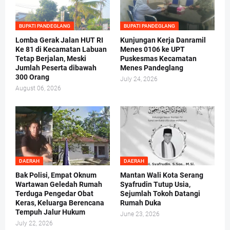
BUPATI PANDEGLANG
BUPATI PANDEGLANG
Lomba Gerak Jalan HUT RI
Kunjungan Kerja Danramil
Ke 81 di Kecamatan Labuan
Menes 0106 ke UPT
Tetap Berjalan, Meski
Puskesmas Kecamatan
Jumlah Peserta dibawah
Menes Pandeglang
300 Orang
July 24, 2026
August 06, 2026
DAERAH
DAERAH
Bak Polisi, Empat Oknum
Mantan Wali Kota Serang
Wartawan Geledah Rumah
Syafrudin Tutup Usia,
Terduga Pengedar Obat
Sejumlah Tokoh Datangi
Keras, Keluarga Berencana
Rumah Duka
Tempuh Jalur Hukum
June 23, 2026
July 22, 2026