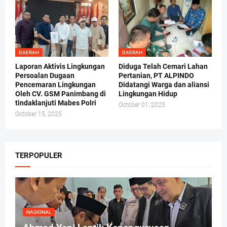
DAERAH
DAERAH
Laporan Aktivis Lingkungan
Diduga Telah Cemari Lahan
Persoalan Dugaan
Pertanian, PT ALPINDO
Pencemaran Lingkungan
Didatangi Warga dan aliansi
Oleh CV. GSM Panimbang di
Lingkungan Hidup
tindaklanjuti Mabes Polri
October 01, 2025
October 15, 2025
TERPOPULER
NASIONAL