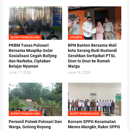
BUPATI PANDEGLANG
ATR/BPN
PKBM Tunas Pulosari
BPN Banten Bersama Wali
Bersama Muspika Gelar
kota Serang Budi Rustandi
Sosialisasi Cegah Bullyng
Serahkan Sertipikat PTSL
dan Narkoba, Ciptakan
Door to Door ke Rumah
Belajar Nyaman
Warga
June 17, 2026
June 16, 2026
BUPATI PANDEGLANG
BUPATI PANDEGLANG
Personil Polsek Pulosari Dan
Korcam SPPG Kecamatan
Warga, Gotong Royong
Menes Mangkir, Rakor SPPG