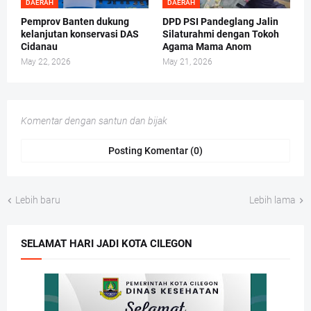
DAERAH
DAERAH
Pemprov Banten dukung
DPD PSI Pandeglang Jalin
kelanjutan konservasi DAS
Silaturahmi dengan Tokoh
Cidanau
Agama Mama Anom
May 22, 2026
May 21, 2026
Komentar dengan santun dan bijak
Posting Komentar (0)
Lebih baru
Lebih lama
SELAMAT HARI JADI KOTA CILEGON