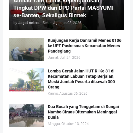
Ahmad Yani Lantik Kepengurusan
Tingkat DPW dan DPD Partai MASYUMI
se-Banten, Sekaligus Bimtek
by
Jagat Antero
-
Senin, Agustus 03, 2026
Kunjungan Kerja Danramil Menes 0106
ke UPT Puskesmas Kecamatan Menes
Pandeglang
Jumat, Juli 24, 2026
Lomba Gerak Jalan HUT RI Ke 81 di
Kecamatan Labuan Tetap Berjalan,
Meski Jumlah Peserta dibawah 300
Orang
Kamis, Agustus 06, 2026
Dua Bocah yang Tenggelam di Sungai
Nambo Ciruas Ditemukan Meninggal
Dunia
Minggu, Oktober 13, 2024