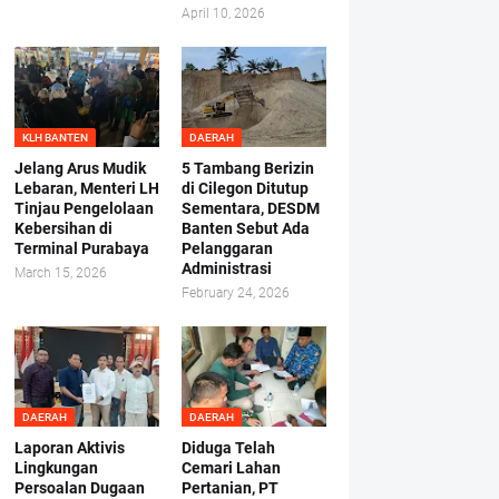
April 10, 2026
KLH BANTEN
DAERAH
Jelang Arus Mudik
5 Tambang Berizin
Lebaran, Menteri LH
di Cilegon Ditutup
Tinjau Pengelolaan
Sementara, DESDM
Kebersihan di
Banten Sebut Ada
Terminal Purabaya
Pelanggaran
Administrasi
March 15, 2026
February 24, 2026
DAERAH
DAERAH
Laporan Aktivis
Diduga Telah
Lingkungan
Cemari Lahan
Persoalan Dugaan
Pertanian, PT