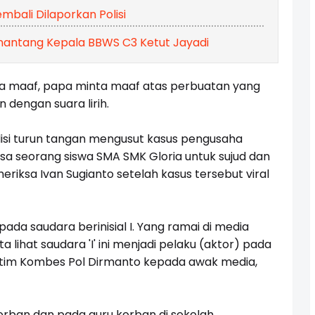
bali Dilaporkan Polisi
nantang Kepala BBWS C3 Ketut Jayadi
nta maaf, papa minta maaf atas perbuatan yang
 dengan suara lirih.
polisi turun tangan mengusut kasus pengusaha
a seorang siswa SMA SMK Gloria untuk sujud dan
riksa Ivan Sugianto setelah kasus tersebut viral
epada saudara berinisial I. Yang ramai di media
ita lihat saudara 'I' ini menjadi pelaku (aktor) pada
Jatim Kombes Pol Dirmanto kepada awak media,
korban dan pada guru korban di sekolah.