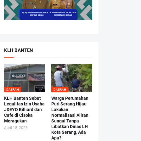
KLH BANTEN
DAERAH
DAERAH
KLH Banten Sebut
Warga Perumahan
Legalitas Izin Usaha
Puri Serang Hijau
JDEYO Billiard dan
Lakukan
Cafe di Cisoka
Normalisasi Aliran
Meragukan
Sungai Tanpa
Libatkan Dinas LH
April 18, 2026
Kota Serang, Ada
Apa?