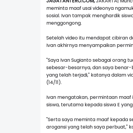
JAGATANTERO.COM,
JAKARTA| Muncul
meminta maaf usai videonya ngamuk 
sosial. Ivan tampak menghardik sisw
menggongong.
Setelah video itu mendapat cibiran d
Ivan akhirnya menyampaikan permin
"Saya Ivan Sugianto sebagai orang tu
sebesar-besarnya, dan saya benar-
yang telah terjadi," katanya dalam vi
(14/11).
Ivan mengatakan, permintaan maaf i
siswa, terutama kepada siswa E yang 
"Serta saya meminta maaf kepada s
arogansi yang telah saya perbuat," k