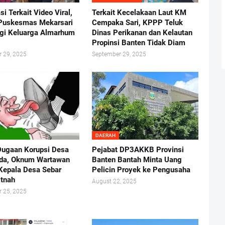
asi Terkait Video Viral,
Terkait Kecelakaan Laut KM
Puskesmas Mekarsari
Cempaka Sari, KPPP Teluk
gi Keluarga Almarhum
Dinas Perikanan dan Kelautan
Propinsi Banten Tidak Diam
 29, 2025
September 29, 2025
DAERAH
Dugaan Korupsi Desa
Pejabat DP3AKKB Provinsi
da, Oknum Wartawan
Banten Bantah Minta Uang
Kepala Desa Sebar
Pelicin Proyek ke Pengusaha
itnah
August 22, 2025
 25, 2025