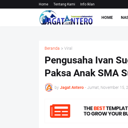
Home
Tentang Kami
Info Iklan
HOME
NA
Beranda
Viral
Pengusaha Ivan Su
Paksa Anak SMA S
by
Jagat Antero
-
Jumat, November 15, 