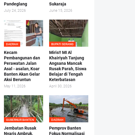
Pandeglang
Sukaraja
July 24, 2026
June 15, 2026
DAERAH
BUPATI SERANG
Kecam
Miris!! MI Al
Pembangunan dan
Khairiyah Tanjung
Perawatan Jalan
Angsana Mancak
Asal - asalan, Koar
Rusak Parah, Siswa
Banten Akan Gelar
Belajar di Tengah
Aksi Beruntun
Keterbatasan
May 11, 2026
April 30, 2026
GUBERNUR BANTEN
DAERAH
Jembatan Rusak
Pemprov Banten
Nyaris Ambruk,
Fokus Normalisasi