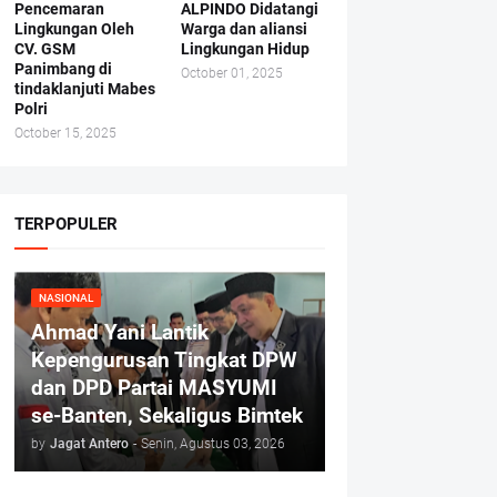
Pencemaran
ALPINDO Didatangi
Lingkungan Oleh
Warga dan aliansi
CV. GSM
Lingkungan Hidup
Panimbang di
October 01, 2025
tindaklanjuti Mabes
Polri
October 15, 2025
TERPOPULER
NASIONAL
Ahmad Yani Lantik
Kepengurusan Tingkat DPW
dan DPD Partai MASYUMI
se-Banten, Sekaligus Bimtek
by
Jagat Antero
-
Senin, Agustus 03, 2026