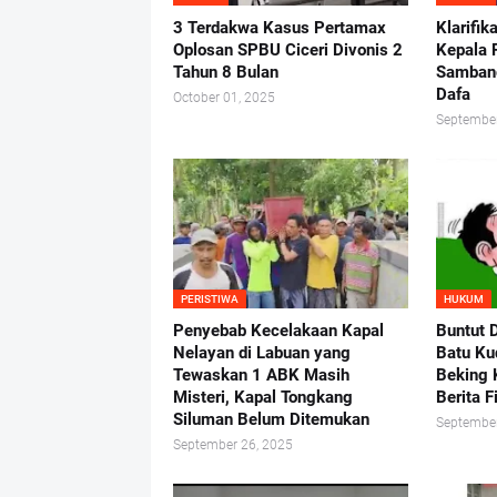
3 Terdakwa Kasus Pertamax
Klarifik
Oplosan SPBU Ciceri Divonis 2
Kepala 
Tahun 8 Bulan
Samban
Dafa
October 01, 2025
September
PERISTIWA
HUKUM
Penyebab Kecelakaan Kapal
Buntut 
Nelayan di Labuan yang
Batu Ku
Tewaskan 1 ABK Masih
Beking 
Misteri, Kapal Tongkang
Berita F
Siluman Belum Ditemukan
September
September 26, 2025