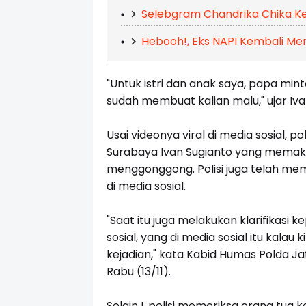
Selebgram Chandrika Chika Kem
Hebooh!, Eks NAPI Kembali Me
"Untuk istri dan anak saya, papa mi
sudah membuat kalian malu," ujar Ivan
Usai videonya viral di media sosial, 
Surabaya Ivan Sugianto yang memaks
menggonggong. Polisi juga telah meme
di media sosial.
"Saat itu juga melakukan klarifikasi k
sosial, yang di media sosial itu kalau k
kejadian," kata Kabid Humas Polda 
Rabu (13/11).
Selain I, polisi memeriksa orang tua 