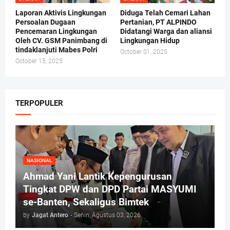
Laporan Aktivis Lingkungan
Diduga Telah Cemari Lahan
Persoalan Dugaan
Pertanian, PT ALPINDO
Pencemaran Lingkungan
Didatangi Warga dan aliansi
Oleh CV. GSM Panimbang di
Lingkungan Hidup
tindaklanjuti Mabes Polri
October 01, 2025
October 15, 2025
TERPOPULER
NASIONAL
Ahmad Yani Lantik Kepengurusan
Tingkat DPW dan DPD Partai MASYUMI
se-Banten, Sekaligus Bimtek
by
Jagat Antero
-
Senin, Agustus 03, 2026