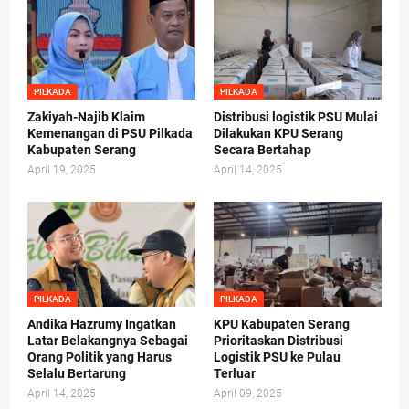
PILKADA
PILKADA
Zakiyah-Najib Klaim
Distribusi logistik PSU Mulai
Kemenangan di PSU Pilkada
Dilakukan KPU Serang
Kabupaten Serang
Secara Bertahap
April 19, 2025
April 14, 2025
PILKADA
PILKADA
Andika Hazrumy Ingatkan
KPU Kabupaten Serang
Latar Belakangnya Sebagai
Prioritaskan Distribusi
Orang Politik yang Harus
Logistik PSU ke Pulau
Selalu Bertarung
Terluar
April 14, 2025
April 09, 2025