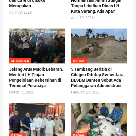
dan Cafe di Cisoka
Normalisasi Aliran Sungai
Meragukan
Tanpa Libatkan Dinas LH
Kota Serang, Ada Apa?
April 18, 2026
April 10, 2026
KLH BANTEN
DAERAH
Jelang Arus Mudik Lebaran,
5 Tambang Berizin di
Menteri LH Tinjau
Cilegon Ditutup Sementara,
Pengelolaan Kebersihan di
DESDM Banten Sebut Ada
Terminal Purabaya
Pelanggaran Administrasi
March 15, 2026
February 24, 2026
DAERAH
DAERAH