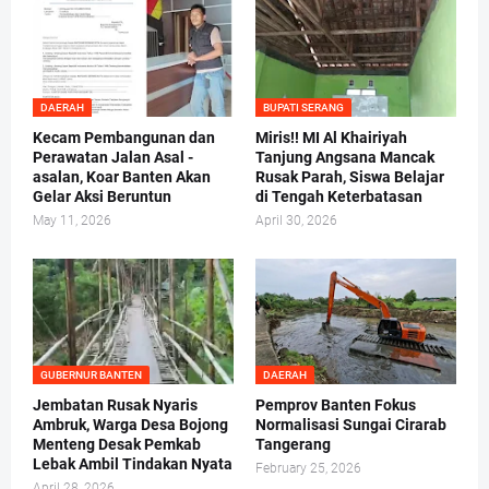
DAERAH
BUPATI SERANG
Kecam Pembangunan dan
Miris!! MI Al Khairiyah
Perawatan Jalan Asal -
Tanjung Angsana Mancak
asalan, Koar Banten Akan
Rusak Parah, Siswa Belajar
Gelar Aksi Beruntun
di Tengah Keterbatasan
May 11, 2026
April 30, 2026
GUBERNUR BANTEN
DAERAH
Jembatan Rusak Nyaris
Pemprov Banten Fokus
Ambruk, Warga Desa Bojong
Normalisasi Sungai Cirarab
Menteng Desak Pemkab
Tangerang
Lebak Ambil Tindakan Nyata
February 25, 2026
April 28, 2026