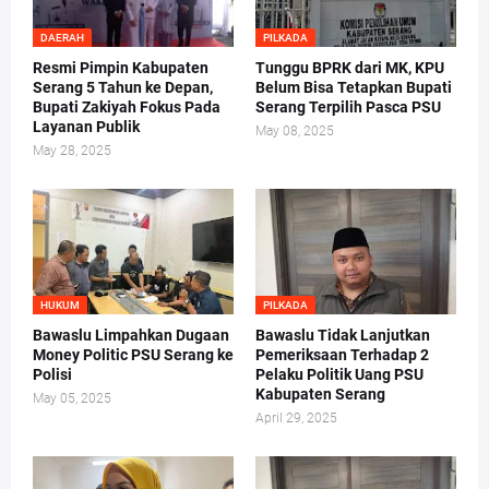
DAERAH
PILKADA
Resmi Pimpin Kabupaten
Tunggu BPRK dari MK, KPU
Serang 5 Tahun ke Depan,
Belum Bisa Tetapkan Bupati
Bupati Zakiyah Fokus Pada
Serang Terpilih Pasca PSU
Layanan Publik
May 08, 2025
May 28, 2025
HUKUM
PILKADA
Bawaslu Limpahkan Dugaan
Bawaslu Tidak Lanjutkan
Money Politic PSU Serang ke
Pemeriksaan Terhadap 2
Polisi
Pelaku Politik Uang PSU
Kabupaten Serang
May 05, 2025
April 29, 2025