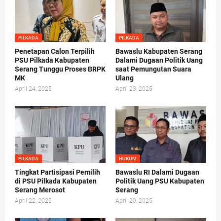
PILKADA
PILKADA
Penetapan Calon Terpilih
Bawaslu Kabupaten Serang
PSU Pilkada Kabupaten
Dalami Dugaan Politik Uang
Serang Tunggu Proses BRPK
saat Pemungutan Suara
MK
Ulang
April 24, 2025
April 23, 2025
PILKADA
HUKUM
Tingkat Partisipasi Pemilih
Bawaslu RI Dalami Dugaan
di PSU Pilkada Kabupaten
Politik Uang PSU Kabupaten
Serang Merosot
Serang
April 22, 2025
April 20, 2025