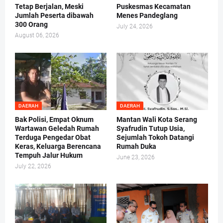
Tetap Berjalan, Meski
Puskesmas Kecamatan
Jumlah Peserta dibawah
Menes Pandeglang
300 Orang
July 24, 2026
August 06, 2026
DAERAH
DAERAH
Bak Polisi, Empat Oknum
Mantan Wali Kota Serang
Wartawan Geledah Rumah
Syafrudin Tutup Usia,
Terduga Pengedar Obat
Sejumlah Tokoh Datangi
Keras, Keluarga Berencana
Rumah Duka
Tempuh Jalur Hukum
June 23, 2026
July 22, 2026