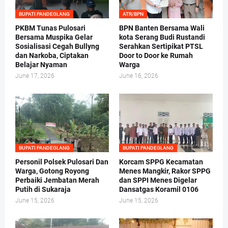
BUPATI PANDEGLANG
ATR/BPN
PKBM Tunas Pulosari
BPN Banten Bersama Wali
Bersama Muspika Gelar
kota Serang Budi Rustandi
Sosialisasi Cegah Bullyng
Serahkan Sertipikat PTSL
dan Narkoba, Ciptakan
Door to Door ke Rumah
Belajar Nyaman
Warga
June 17, 2026
June 16, 2026
BUPATI PANDEGLANG
BUPATI PANDEGLANG
Personil Polsek Pulosari Dan
Korcam SPPG Kecamatan
Warga, Gotong Royong
Menes Mangkir, Rakor SPPG
Perbaiki Jembatan Merah
dan SPPI Menes Digelar
Putih di Sukaraja
Dansatgas Koramil 0106
June 15, 2026
June 15, 2026