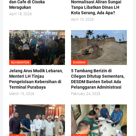
dan Cafe di Cisoka
Normalisasi Aliran Sungai
Meragukan
Tanpa Libatkan Dinas LH
Kota Serang, Ada Apa?
April 18, 2026
April 10, 2026
KLH BANTEN
DAERAH
Jelang Arus Mudik Lebaran,
5 Tambang Berizin di
Menteri LH Tinjau
Cilegon Ditutup Sementara,
Pengelolaan Kebersihan di
DESDM Banten Sebut Ada
Terminal Purabaya
Pelanggaran Administrasi
March 15, 2026
February 24, 2026