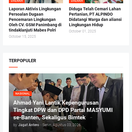
DAERAH
DAERAH
Laporan Aktivis Lingkungan
Diduga Telah Cemari Lahan
Persoalan Dugaan
Pertanian, PT ALPINDO
Pencemaran Lingkungan
Didatangi Warga dan aliansi
Oleh CV. GSM Panimbang di
Lingkungan Hidup
tindaklanjuti Mabes Polri
October 01, 2025
October 15, 2025
TERPOPULER
NASIONAL
Ahmad Yani Lantik Kepengurusan
Tingkat DPW dan DPD Partai MASYUMI
se-Banten, Sekaligus Bimtek
by
Jagat Antero
-
Senin, Agustus 03, 2026