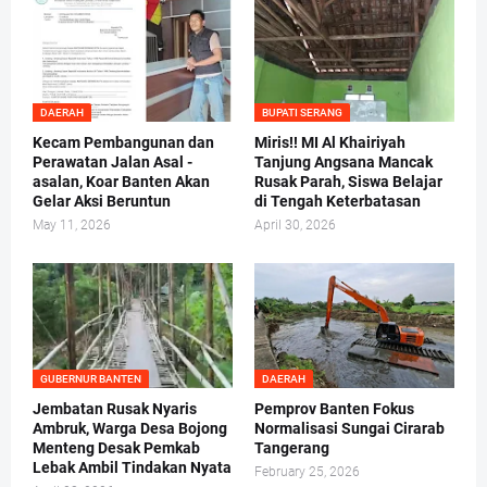
DAERAH
BUPATI SERANG
Kecam Pembangunan dan
Miris!! MI Al Khairiyah
Perawatan Jalan Asal -
Tanjung Angsana Mancak
asalan, Koar Banten Akan
Rusak Parah, Siswa Belajar
Gelar Aksi Beruntun
di Tengah Keterbatasan
May 11, 2026
April 30, 2026
GUBERNUR BANTEN
DAERAH
Jembatan Rusak Nyaris
Pemprov Banten Fokus
Ambruk, Warga Desa Bojong
Normalisasi Sungai Cirarab
Menteng Desak Pemkab
Tangerang
Lebak Ambil Tindakan Nyata
February 25, 2026