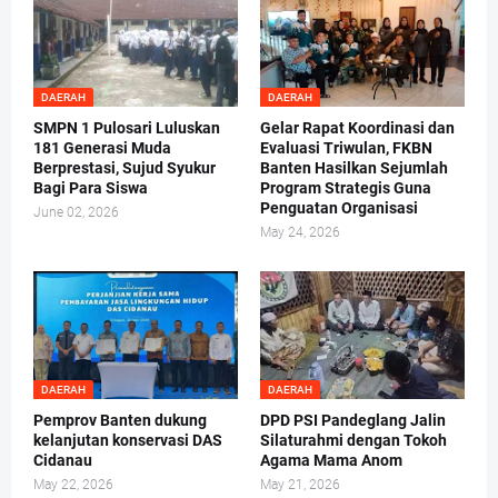
DAERAH
DAERAH
SMPN 1 Pulosari Luluskan
Gelar Rapat Koordinasi dan
181 Generasi Muda
Evaluasi Triwulan, FKBN
Berprestasi, Sujud Syukur
Banten Hasilkan Sejumlah
Bagi Para Siswa
Program Strategis Guna
Penguatan Organisasi
June 02, 2026
May 24, 2026
DAERAH
DAERAH
Pemprov Banten dukung
DPD PSI Pandeglang Jalin
kelanjutan konservasi DAS
Silaturahmi dengan Tokoh
Cidanau
Agama Mama Anom
May 22, 2026
May 21, 2026