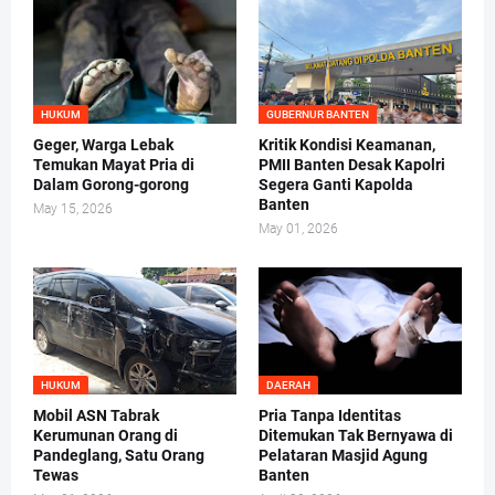
HUKUM
GUBERNUR BANTEN
Geger, Warga Lebak
Kritik Kondisi Keamanan,
Temukan Mayat Pria di
PMII Banten Desak Kapolri
Dalam Gorong-gorong
Segera Ganti Kapolda
Banten
May 15, 2026
May 01, 2026
HUKUM
DAERAH
Mobil ASN Tabrak
Pria Tanpa Identitas
Kerumunan Orang di
Ditemukan Tak Bernyawa di
Pandeglang, Satu Orang
Pelataran Masjid Agung
Tewas
Banten