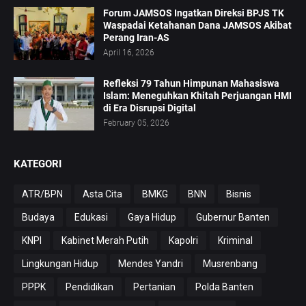
Forum JAMSOS Ingatkan Direksi BPJS TK
Waspadai Ketahanan Dana JAMSOS Akibat
Perang Iran-AS
April 16, 2026
Refleksi 79 Tahun Himpunan Mahasiswa
Islam: Meneguhkan Khitah Perjuangan HMI
di Era Disrupsi Digital
February 05, 2026
KATEGORI
ATR/BPN
Asta Cita
BMKG
BNN
Bisnis
Budaya
Edukasi
Gaya Hidup
Gubernur Banten
KNPI
Kabinet Merah Putih
Kapolri
Kriminal
Lingkungan Hidup
Mendes Yandri
Musrenbang
PPPK
Pendidikan
Pertanian
Polda Banten