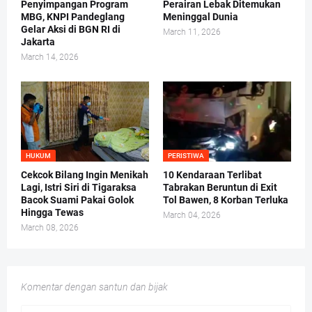
Penyimpangan Program
Perairan Lebak Ditemukan
MBG, KNPI Pandeglang
Meninggal Dunia
Gelar Aksi di BGN RI di
March 11, 2026
Jakarta
March 14, 2026
HUKUM
PERISTIWA
Cekcok Bilang Ingin Menikah
10 Kendaraan Terlibat
Lagi, Istri Siri di Tigaraksa
Tabrakan Beruntun di Exit
Bacok Suami Pakai Golok
Tol Bawen, 8 Korban Terluka
Hingga Tewas
March 04, 2026
March 08, 2026
Komentar dengan santun dan bijak