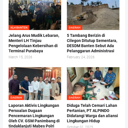
KLH BANTEN
DAERAH
Jelang Arus Mudik Lebaran,
5 Tambang Berizin di
Menteri LH Tinjau
Cilegon Ditutup Sementara,
Pengelolaan Kebersihan di
DESDM Banten Sebut Ada
Terminal Purabaya
Pelanggaran Administrasi
March 15, 2026
February 24, 2026
DAERAH
DAERAH
Laporan Aktivis Lingkungan
Diduga Telah Cemari Lahan
Persoalan Dugaan
Pertanian, PT ALPINDO
Pencemaran Lingkungan
Didatangi Warga dan aliansi
Oleh CV. GSM Panimbang di
Lingkungan Hidup
tindaklanjuti Mabes Polri
October 01, 2025