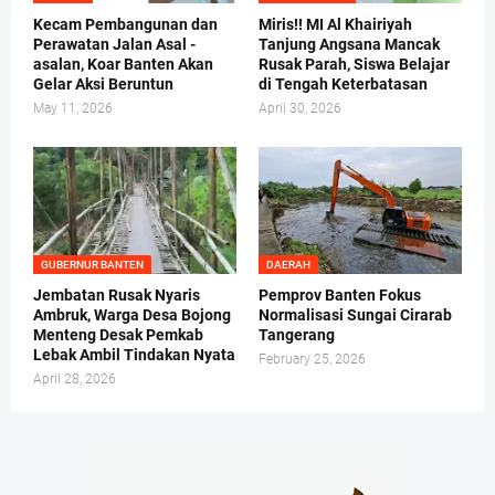
Kecam Pembangunan dan
Miris!! MI Al Khairiyah
Perawatan Jalan Asal -
Tanjung Angsana Mancak
asalan, Koar Banten Akan
Rusak Parah, Siswa Belajar
Gelar Aksi Beruntun
di Tengah Keterbatasan
May 11, 2026
April 30, 2026
GUBERNUR BANTEN
DAERAH
Jembatan Rusak Nyaris
Pemprov Banten Fokus
Ambruk, Warga Desa Bojong
Normalisasi Sungai Cirarab
Menteng Desak Pemkab
Tangerang
Lebak Ambil Tindakan Nyata
February 25, 2026
April 28, 2026