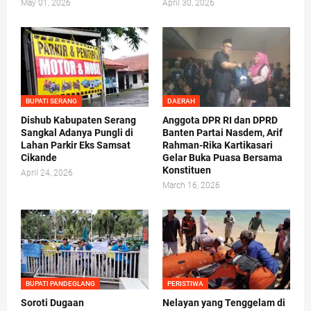
May 01, 2026
April 30, 2026
BUPATI SERANG
DAERAH
Dishub Kabupaten Serang
Anggota DPR RI dan DPRD
Sangkal Adanya Pungli di
Banten Partai Nasdem, Arif
Lahan Parkir Eks Samsat
Rahman-Rika Kartikasari
Cikande
Gelar Buka Puasa Bersama
Konstituen
April 24, 2026
March 16, 2026
BUPATI PANDEGLANG
PERISTIWA
Soroti Dugaan
Nelayan yang Tenggelam di