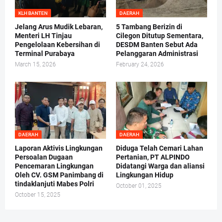
KLH BANTEN
DAERAH
Jelang Arus Mudik Lebaran,
5 Tambang Berizin di
Menteri LH Tinjau
Cilegon Ditutup Sementara,
Pengelolaan Kebersihan di
DESDM Banten Sebut Ada
Terminal Purabaya
Pelanggaran Administrasi
March 15, 2026
February 24, 2026
DAERAH
DAERAH
Laporan Aktivis Lingkungan
Diduga Telah Cemari Lahan
Persoalan Dugaan
Pertanian, PT ALPINDO
Pencemaran Lingkungan
Didatangi Warga dan aliansi
Oleh CV. GSM Panimbang di
Lingkungan Hidup
tindaklanjuti Mabes Polri
October 01, 2025
October 15, 2025