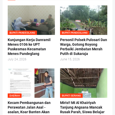
BUPATI PANDEGLANG
BUPATI PANDEGLANG
Kunjungan Kerja Danramil
Personil Polsek Pulosari Dan
Menes 0106 ke UPT
Warga, Gotong Royong
Puskesmas Kecamatan
Perbaiki Jembatan Merah
Menes Pandeglang
Putih di Sukaraja
July 24, 2026
June 15, 2026
DAERAH
BUPATI SERANG
Kecam Pembangunan dan
Miris!! MI Al Khairiyah
Perawatan Jalan Asal -
Tanjung Angsana Mancak
asalan, Koar Banten Akan
Rusak Parah, Siswa Belajar