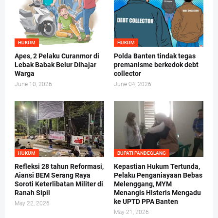
HUKUM
HUKUM
Apes, 2 Pelaku Curanmor di
Polda Banten tindak tegas
Lebak Babak Belur Dihajar
premanisme berkedok debt
Warga
collector
June 10, 2026
June 04, 2026
HUKUM
BUPATI PANDEGLANG
Refleksi 28 tahun Reformasi,
Kepastian Hukum Tertunda,
Aiansi BEM Serang Raya
Pelaku Penganiayaan Bebas
Soroti Keterlibatan Militer di
Melenggang, MYM
Ranah Sipil
Menangis Histeris Mengadu
ke UPTD PPA Banten
May 22, 2026
May 21, 2026