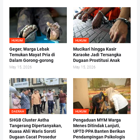
HUKUM
HUKUM
Geger, Warga Lebak
Mucikari hingga Kasir
Temukan Mayat Pria di
Karaoke Jadi Tersangka
Dalam Gorong-gorong
Dugaan Prostitusi Anak
May 15, 2026
May 15, 2026
DAERAH
HUKUM
SHGB Cluster Astha
Pengaduan MYM Warga
Tangerang Dipertanyakan,
Menes Ditindak Lanjuti,
Kuasa Ahli Waris Soroti
UPTD PPA Banten Berikan
Dugaan Cacat Prosedur
Pendampingan Psikologis