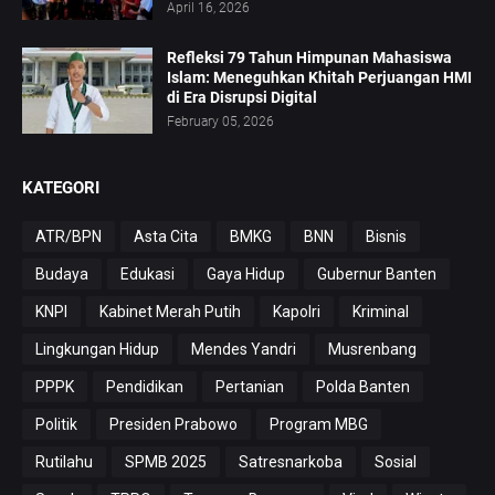
April 16, 2026
Refleksi 79 Tahun Himpunan Mahasiswa
Islam: Meneguhkan Khitah Perjuangan HMI
di Era Disrupsi Digital
February 05, 2026
KATEGORI
ATR/BPN
Asta Cita
BMKG
BNN
Bisnis
Budaya
Edukasi
Gaya Hidup
Gubernur Banten
KNPI
Kabinet Merah Putih
Kapolri
Kriminal
Lingkungan Hidup
Mendes Yandri
Musrenbang
PPPK
Pendidikan
Pertanian
Polda Banten
Politik
Presiden Prabowo
Program MBG
Rutilahu
SPMB 2025
Satresnarkoba
Sosial