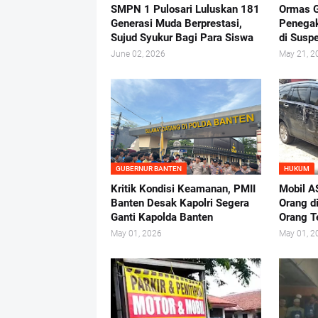
SMPN 1 Pulosari Luluskan 181
Ormas G
Generasi Muda Berprestasi,
Penega
Sujud Syukur Bagi Para Siswa
di Suspe
June 02, 2026
May 21, 2
GUBERNUR BANTEN
HUKUM
Kritik Kondisi Keamanan, PMII
Mobil A
Banten Desak Kapolri Segera
Orang d
Ganti Kapolda Banten
Orang 
May 01, 2026
May 01, 2