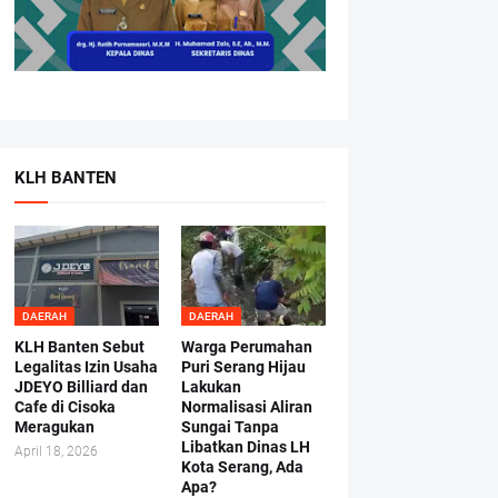
KLH BANTEN
DAERAH
DAERAH
KLH Banten Sebut
Warga Perumahan
Legalitas Izin Usaha
Puri Serang Hijau
JDEYO Billiard dan
Lakukan
Cafe di Cisoka
Normalisasi Aliran
Meragukan
Sungai Tanpa
Libatkan Dinas LH
April 18, 2026
Kota Serang, Ada
Apa?