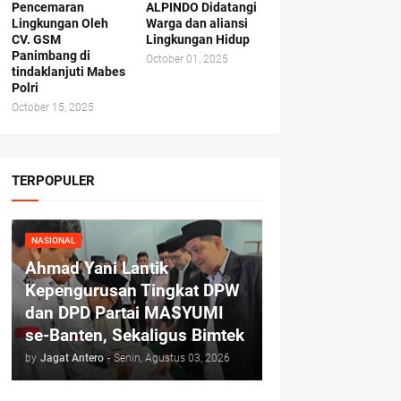
Pencemaran
ALPINDO Didatangi
Lingkungan Oleh
Warga dan aliansi
CV. GSM
Lingkungan Hidup
Panimbang di
October 01, 2025
tindaklanjuti Mabes
Polri
October 15, 2025
TERPOPULER
NASIONAL
Ahmad Yani Lantik
Kepengurusan Tingkat DPW
dan DPD Partai MASYUMI
se-Banten, Sekaligus Bimtek
by
Jagat Antero
-
Senin, Agustus 03, 2026