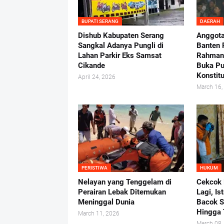
BUPATI SERANG
DAERAH
Dishub Kabupaten Serang
Anggot
Sangkal Adanya Pungli di
Banten 
Lahan Parkir Eks Samsat
Rahman-
Cikande
Buka P
Konstit
April 24, 2026
March 16,
PERISTIWA
HUKUM
Nelayan yang Tenggelam di
Cekcok 
Perairan Lebak Ditemukan
Lagi, Ist
Meninggal Dunia
Bacok S
Hingga
March 11, 2026
March 08,