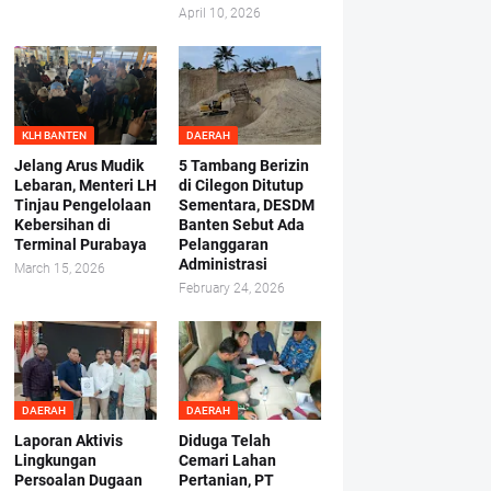
April 10, 2026
KLH BANTEN
DAERAH
Jelang Arus Mudik
5 Tambang Berizin
Lebaran, Menteri LH
di Cilegon Ditutup
Tinjau Pengelolaan
Sementara, DESDM
Kebersihan di
Banten Sebut Ada
Terminal Purabaya
Pelanggaran
Administrasi
March 15, 2026
February 24, 2026
DAERAH
DAERAH
Laporan Aktivis
Diduga Telah
Lingkungan
Cemari Lahan
Persoalan Dugaan
Pertanian, PT