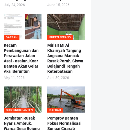
July 24, 2026
June 15, 2026
DAERAH
BUPATI SERANG
Kecam
Miris!! MI Al
Pembangunan dan
Khairiyah Tanjung
Perawatan Jalan
Angsana Mancak
Asal - asalan, Koar
Rusak Parah, Siswa
Banten Akan Gelar
Belajar di Tengah
Aksi Beruntun
Keterbatasan
May 11, 2026
April 30, 2026
GUBERNUR BANTEN
DAERAH
Jembatan Rusak
Pemprov Banten
Nyaris Ambruk,
Fokus Normalisasi
Warga Desa Bojong
Sungai Cirarab