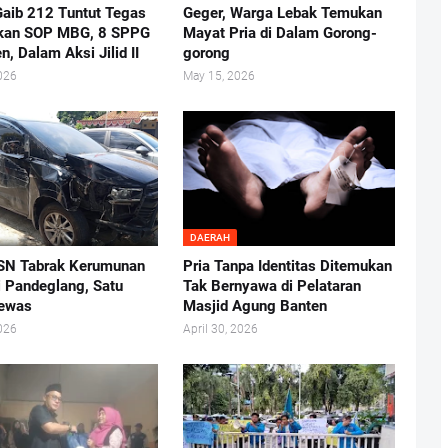
aib 212 Tuntut Tegas
Geger, Warga Lebak Temukan
kan SOP MBG, 8 SPPG
Mayat Pria di Dalam Gorong-
n, Dalam Aksi Jilid II
gorong
026
May 15, 2026
DAERAH
SN Tabrak Kerumunan
Pria Tanpa Identitas Ditemukan
i Pandeglang, Satu
Tak Bernyawa di Pelataran
Tewas
Masjid Agung Banten
026
April 30, 2026