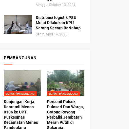
Minggu, Oktober 13, 2024
Distribusi logistik PSU
Mulai Dilakukan KPU
Serang Secara Bertahap
Senin, April 14, 2025
PEMBANGUNAN
BUPATI PANDEGLANG
BUPATI PANDEGLANG
Kunjungan Kerja
Personil Polsek
Danramil Menes
Pulosari Dan Warga,
0106 ke UPT
Gotong Royong
Puskesmas
Perbaiki Jembatan
Kecamatan Menes
Merah Putih di
Pandeglang
Sukaraja