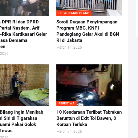
BUPATI PANDEGLANG
a DPR RI dan DPRD
Soroti Dugaan Penyimpangan
Partai Nasdem, Arif
Program MBG, KNPI
Rika Kartikasari Gelar
Pandeglang Gelar Aksi di BGN
uasa Bersama
RI di Jakarta
uen
March 14, 2026
 2026
PERISTIWA
Bilang Ingin Menikah
10 Kendaraan Terlibat Tabrakan
ri Siri di Tigaraksa
Beruntun di Exit Tol Bawen, 8
uami Pakai Golok
Korban Terluka
 Tewas
March 04, 2026
 2026