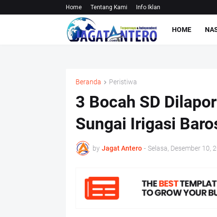
Home
Tentang Kami
Info Iklan
HOME
NA
Beranda
Peristiwa
3 Bocah SD Dilapor
Sungai Irigasi Baro
by
Jagat Antero
-
Selasa, Desember 10, 