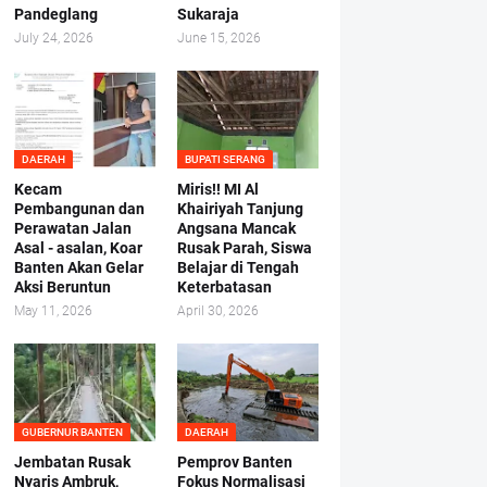
Pandeglang
Sukaraja
July 24, 2026
June 15, 2026
DAERAH
BUPATI SERANG
Kecam
Miris!! MI Al
Pembangunan dan
Khairiyah Tanjung
Perawatan Jalan
Angsana Mancak
Asal - asalan, Koar
Rusak Parah, Siswa
Banten Akan Gelar
Belajar di Tengah
Aksi Beruntun
Keterbatasan
May 11, 2026
April 30, 2026
GUBERNUR BANTEN
DAERAH
Jembatan Rusak
Pemprov Banten
Nyaris Ambruk,
Fokus Normalisasi