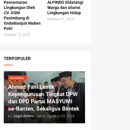
Pencemaran
ALPINDO Didatangi
Lingkungan Oleh
Warga dan aliansi
CV. GSM
Lingkungan Hidup
Panimbang di
October 01, 2025
tindaklanjuti Mabes
Polri
October 15, 2025
TERPOPULER
NASIONAL
Ahmad Yani Lantik
Kepengurusan Tingkat DPW
dan DPD Partai MASYUMI
se-Banten, Sekaligus Bimtek
by
Jagat Antero
-
Senin, Agustus 03, 2026