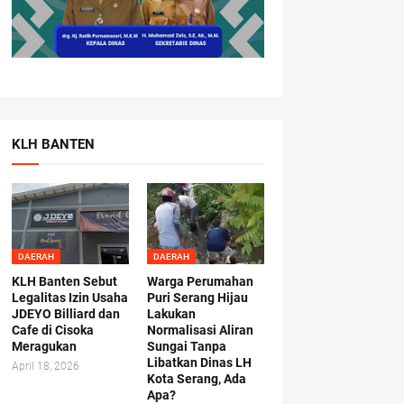
KLH BANTEN
DAERAH
DAERAH
KLH Banten Sebut
Warga Perumahan
Legalitas Izin Usaha
Puri Serang Hijau
JDEYO Billiard dan
Lakukan
Cafe di Cisoka
Normalisasi Aliran
Meragukan
Sungai Tanpa
Libatkan Dinas LH
April 18, 2026
Kota Serang, Ada
Apa?