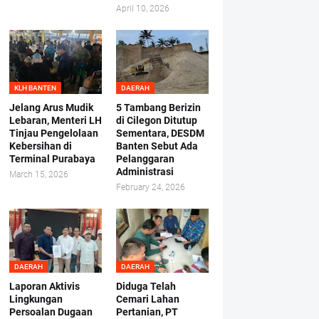
April 10, 2026
KLH BANTEN
DAERAH
Jelang Arus Mudik
5 Tambang Berizin
Lebaran, Menteri LH
di Cilegon Ditutup
Tinjau Pengelolaan
Sementara, DESDM
Kebersihan di
Banten Sebut Ada
Terminal Purabaya
Pelanggaran
Administrasi
March 15, 2026
February 24, 2026
DAERAH
DAERAH
Laporan Aktivis
Diduga Telah
Lingkungan
Cemari Lahan
Persoalan Dugaan
Pertanian, PT