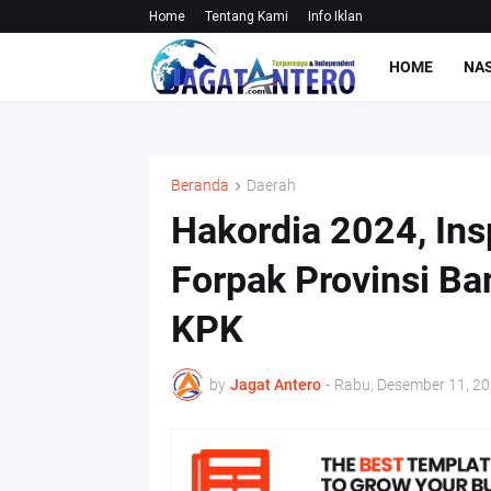
Home
Tentang Kami
Info Iklan
HOME
NA
Beranda
Daerah
Hakordia 2024, Ins
Forpak Provinsi B
KPK
by
Jagat Antero
-
Rabu, Desember 11, 2