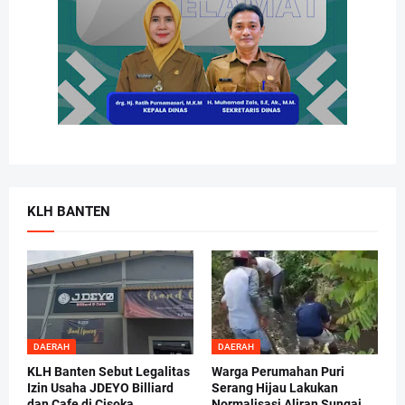
KLH BANTEN
DAERAH
DAERAH
KLH Banten Sebut Legalitas
Warga Perumahan Puri
Izin Usaha JDEYO Billiard
Serang Hijau Lakukan
dan Cafe di Cisoka
Normalisasi Aliran Sungai