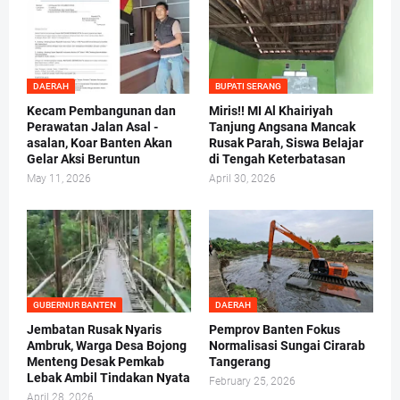
DAERAH
BUPATI SERANG
Kecam Pembangunan dan
Miris!! MI Al Khairiyah
Perawatan Jalan Asal -
Tanjung Angsana Mancak
asalan, Koar Banten Akan
Rusak Parah, Siswa Belajar
Gelar Aksi Beruntun
di Tengah Keterbatasan
May 11, 2026
April 30, 2026
GUBERNUR BANTEN
DAERAH
Jembatan Rusak Nyaris
Pemprov Banten Fokus
Ambruk, Warga Desa Bojong
Normalisasi Sungai Cirarab
Menteng Desak Pemkab
Tangerang
Lebak Ambil Tindakan Nyata
February 25, 2026
April 28, 2026