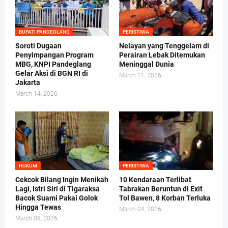
BUPATI PANDEGLANG
PERISTIWA
Soroti Dugaan
Nelayan yang Tenggelam di
Penyimpangan Program
Perairan Lebak Ditemukan
MBG, KNPI Pandeglang
Meninggal Dunia
Gelar Aksi di BGN RI di
March 11, 2026
Jakarta
March 14, 2026
HUKUM
PERISTIWA
Cekcok Bilang Ingin Menikah
10 Kendaraan Terlibat
Lagi, Istri Siri di Tigaraksa
Tabrakan Beruntun di Exit
Bacok Suami Pakai Golok
Tol Bawen, 8 Korban Terluka
Hingga Tewas
March 04, 2026
March 08, 2026