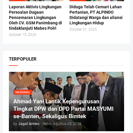
Laporan Aktivis Lingkungan
Diduga Telah Cemari Lahan
Persoalan Dugaan
Pertanian, PT ALPINDO
Pencemaran Lingkungan
Didatangi Warga dan aliansi
Oleh CV. GSM Panimbang di
Lingkungan Hidup
tindaklanjuti Mabes Polri
October 01, 2025
October 15, 2025
TERPOPULER
NASIONAL
Ahmad Yani Lantik Kepengurusan
Tingkat DPW dan DPD Partai MASYUMI
se-Banten, Sekaligus Bimtek
by
Jagat Antero
-
Senin, Agustus 03, 2026