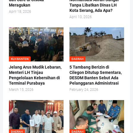
Meragukan
Tanpa Libatkan Dinas LH
Kota Serang, Ada Apa?
April 18, 2026
April 10, 2026
KLH BANTEN
DAERAH
Jelang Arus Mudik Lebaran,
5 Tambang Berizin di
Menteri LH Tinjau
Cilegon Ditutup Sementara,
Pengelolaan Kebersihan di
DESDM Banten Sebut Ada
Terminal Purabaya
Pelanggaran Administrasi
March 15, 2026
February 24, 2026
DAERAH
DAERAH