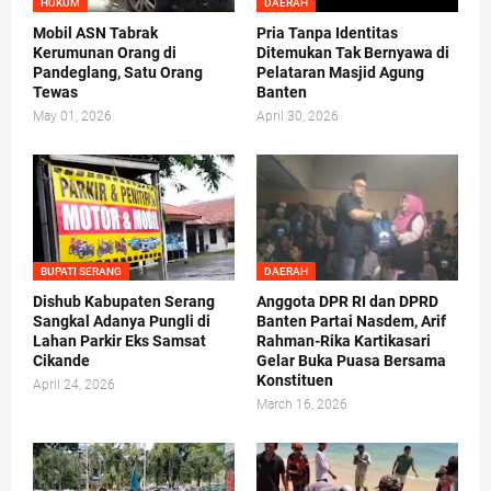
HUKUM
DAERAH
Mobil ASN Tabrak
Pria Tanpa Identitas
Kerumunan Orang di
Ditemukan Tak Bernyawa di
Pandeglang, Satu Orang
Pelataran Masjid Agung
Tewas
Banten
May 01, 2026
April 30, 2026
BUPATI SERANG
DAERAH
Dishub Kabupaten Serang
Anggota DPR RI dan DPRD
Sangkal Adanya Pungli di
Banten Partai Nasdem, Arif
Lahan Parkir Eks Samsat
Rahman-Rika Kartikasari
Cikande
Gelar Buka Puasa Bersama
Konstituen
April 24, 2026
March 16, 2026