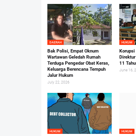
DAERAH
HUKUM
Bak Polisi, Empat Oknum
Korupsi
Wartawan Geledah Rumah
Direktu
Terduga Pengedar Obat Keras,
11 Tahu
Keluarga Berencana Tempuh
June 16, 
Jalur Hukum
July 22, 2026
HUKUM
HUKUM