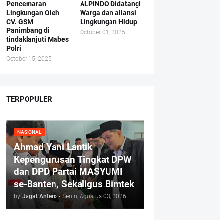
Pencemaran
ALPINDO Didatangi
Lingkungan Oleh
Warga dan aliansi
CV. GSM
Lingkungan Hidup
Panimbang di
October 01, 2025
tindaklanjuti Mabes
Polri
October 15, 2025
TERPOPULER
NASIONAL
Ahmad Yani Lantik
Kepengurusan Tingkat DPW
dan DPD Partai MASYUMI
se-Banten, Sekaligus Bimtek
by
Jagat Antero
-
Senin, Agustus 03, 2026