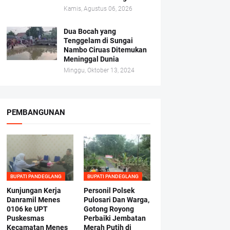
Kamis, Agustus 06, 2026
Dua Bocah yang
Tenggelam di Sungai
Nambo Ciruas Ditemukan
Meninggal Dunia
Minggu, Oktober 13, 2024
PEMBANGUNAN
BUPATI PANDEGLANG
BUPATI PANDEGLANG
Kunjungan Kerja
Personil Polsek
Danramil Menes
Pulosari Dan Warga,
0106 ke UPT
Gotong Royong
Puskesmas
Perbaiki Jembatan
Kecamatan Menes
Merah Putih di