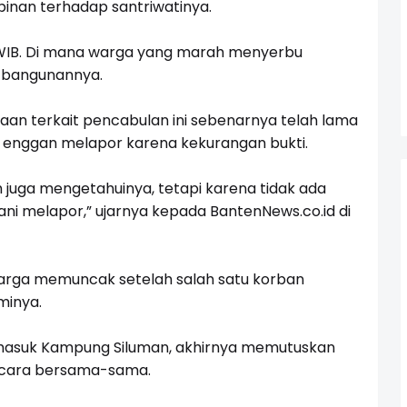
inan terhadap santriwatinya.
00 WIB. Di mana warga yang marah menyerbu
 bangunannya.
aan terkait pencabulan ini sebenarnya telah lama
 enggan melapor karena kekurangan bukti.
h juga mengetahuinya, tetapi karena tidak ada
rani melapor,” ujarnya kepada
BantenNews.co.id
di
rga memuncak setelah salah satu korban
minya.
masuk Kampung Siluman, akhirnya memutuskan
ecara bersama-sama.