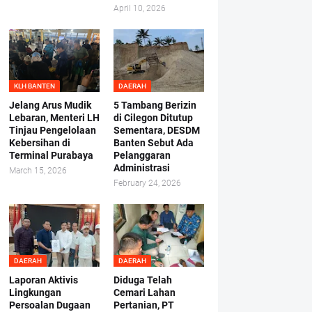
April 10, 2026
KLH BANTEN
DAERAH
Jelang Arus Mudik
5 Tambang Berizin
Lebaran, Menteri LH
di Cilegon Ditutup
Tinjau Pengelolaan
Sementara, DESDM
Kebersihan di
Banten Sebut Ada
Terminal Purabaya
Pelanggaran
Administrasi
March 15, 2026
February 24, 2026
DAERAH
DAERAH
Laporan Aktivis
Diduga Telah
Lingkungan
Cemari Lahan
Persoalan Dugaan
Pertanian, PT