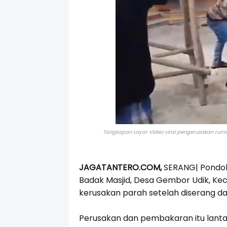
Tangkapan Layar Video viral pengerusakan ruma
JAGATANTERO.COM,
SERANG|
Pondok
Badak Masjid, Desa Gembor Udik, K
kerusakan parah setelah diserang da
Perusakan dan pembakaran itu lantar