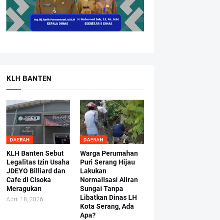
KLH BANTEN
DAERAH
DAERAH
KLH Banten Sebut
Warga Perumahan
Legalitas Izin Usaha
Puri Serang Hijau
JDEYO Billiard dan
Lakukan
Cafe di Cisoka
Normalisasi Aliran
Meragukan
Sungai Tanpa
Libatkan Dinas LH
April 18, 2026
Kota Serang, Ada
Apa?