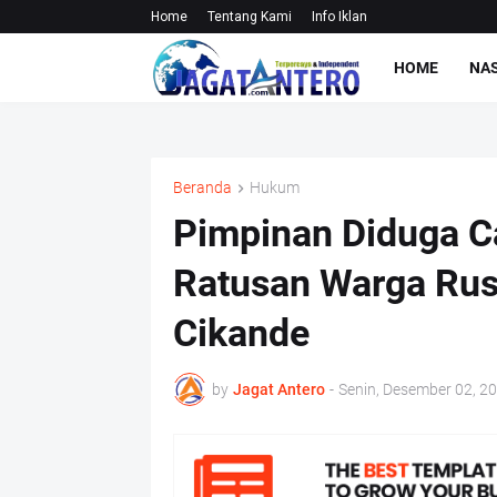
Home
Tentang Kami
Info Iklan
HOME
NA
Beranda
Hukum
Pimpinan Diduga Ca
Ratusan Warga Rus
Cikande
by
Jagat Antero
-
Senin, Desember 02, 2