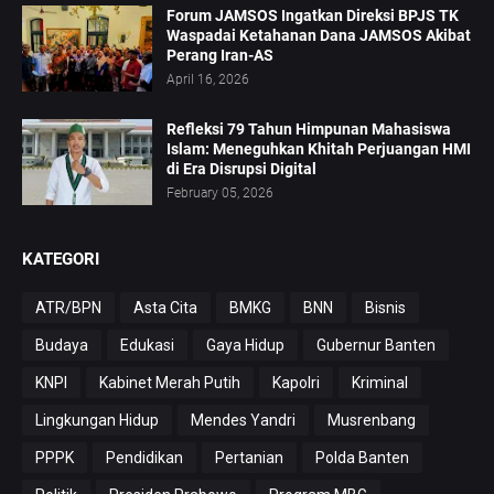
Forum JAMSOS Ingatkan Direksi BPJS TK
Waspadai Ketahanan Dana JAMSOS Akibat
Perang Iran-AS
April 16, 2026
Refleksi 79 Tahun Himpunan Mahasiswa
Islam: Meneguhkan Khitah Perjuangan HMI
di Era Disrupsi Digital
February 05, 2026
KATEGORI
ATR/BPN
Asta Cita
BMKG
BNN
Bisnis
Budaya
Edukasi
Gaya Hidup
Gubernur Banten
KNPI
Kabinet Merah Putih
Kapolri
Kriminal
Lingkungan Hidup
Mendes Yandri
Musrenbang
PPPK
Pendidikan
Pertanian
Polda Banten