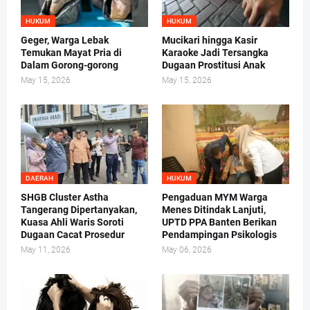
HUKUM
HUKUM
Geger, Warga Lebak
Mucikari hingga Kasir
Temukan Mayat Pria di
Karaoke Jadi Tersangka
Dalam Gorong-gorong
Dugaan Prostitusi Anak
May 15, 2026
May 15, 2026
DAERAH
HUKUM
SHGB Cluster Astha
Pengaduan MYM Warga
Tangerang Dipertanyakan,
Menes Ditindak Lanjuti,
Kuasa Ahli Waris Soroti
UPTD PPA Banten Berikan
Dugaan Cacat Prosedur
Pendampingan Psikologis
May 11, 2026
May 06, 2026