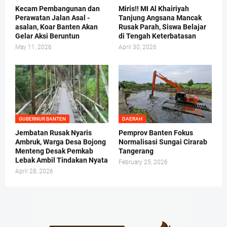
Kecam Pembangunan dan
Miris!! MI Al Khairiyah
Perawatan Jalan Asal -
Tanjung Angsana Mancak
asalan, Koar Banten Akan
Rusak Parah, Siswa Belajar
Gelar Aksi Beruntun
di Tengah Keterbatasan
May 11, 2026
April 30, 2026
GUBERNUR BANTEN
DAERAH
Jembatan Rusak Nyaris
Pemprov Banten Fokus
Ambruk, Warga Desa Bojong
Normalisasi Sungai Cirarab
Menteng Desak Pemkab
Tangerang
Lebak Ambil Tindakan Nyata
February 25, 2026
April 28, 2026