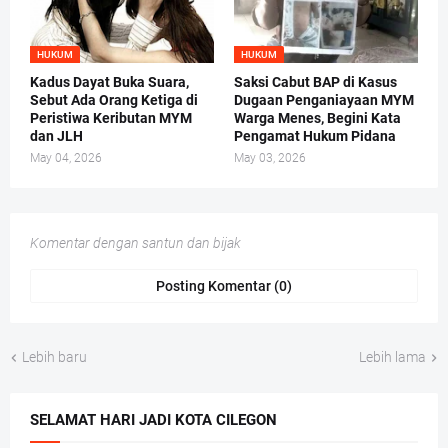
HUKUM
HUKUM
Kadus Dayat Buka Suara,
Saksi Cabut BAP di Kasus
Sebut Ada Orang Ketiga di
Dugaan Penganiayaan MYM
Peristiwa Keributan MYM
Warga Menes, Begini Kata
dan JLH
Pengamat Hukum Pidana
May 04, 2026
May 03, 2026
Komentar dengan santun dan bijak
Posting Komentar (0)
Lebih baru
Lebih lama
SELAMAT HARI JADI KOTA CILEGON