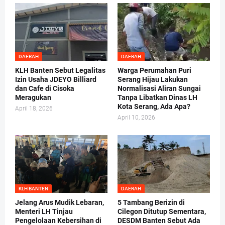
DAERAH
DAERAH
KLH Banten Sebut Legalitas
Warga Perumahan Puri
Izin Usaha JDEYO Billiard
Serang Hijau Lakukan
dan Cafe di Cisoka
Normalisasi Aliran Sungai
Meragukan
Tanpa Libatkan Dinas LH
Kota Serang, Ada Apa?
April 18, 2026
April 10, 2026
KLH BANTEN
DAERAH
Jelang Arus Mudik Lebaran,
5 Tambang Berizin di
Menteri LH Tinjau
Cilegon Ditutup Sementara,
Pengelolaan Kebersihan di
DESDM Banten Sebut Ada