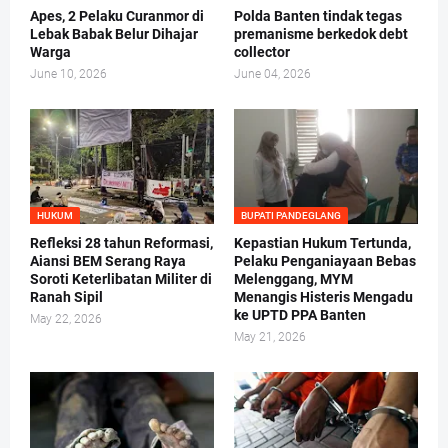
Apes, 2 Pelaku Curanmor di
Polda Banten tindak tegas
Lebak Babak Belur Dihajar
premanisme berkedok debt
Warga
collector
June 10, 2026
June 04, 2026
HUKUM
BUPATI PANDEGLANG
Refleksi 28 tahun Reformasi,
Kepastian Hukum Tertunda,
Aiansi BEM Serang Raya
Pelaku Penganiayaan Bebas
Soroti Keterlibatan Militer di
Melenggang, MYM
Ranah Sipil
Menangis Histeris Mengadu
ke UPTD PPA Banten
May 22, 2026
May 21, 2026