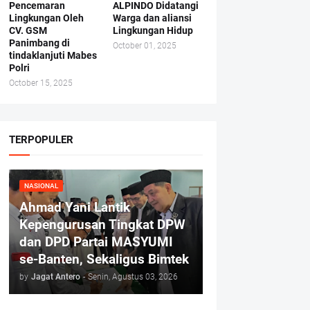
Pencemaran
ALPINDO Didatangi
Lingkungan Oleh
Warga dan aliansi
CV. GSM
Lingkungan Hidup
Panimbang di
October 01, 2025
tindaklanjuti Mabes
Polri
October 15, 2025
TERPOPULER
NASIONAL
Ahmad Yani Lantik
Kepengurusan Tingkat DPW
dan DPD Partai MASYUMI
se-Banten, Sekaligus Bimtek
by
Jagat Antero
-
Senin, Agustus 03, 2026