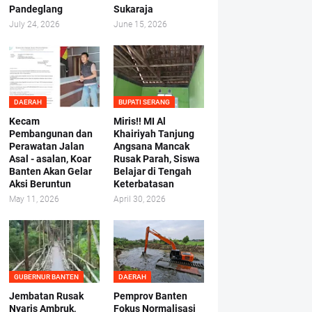
Pandeglang
Sukaraja
July 24, 2026
June 15, 2026
DAERAH
BUPATI SERANG
Kecam
Miris!! MI Al
Pembangunan dan
Khairiyah Tanjung
Perawatan Jalan
Angsana Mancak
Asal - asalan, Koar
Rusak Parah, Siswa
Banten Akan Gelar
Belajar di Tengah
Aksi Beruntun
Keterbatasan
May 11, 2026
April 30, 2026
GUBERNUR BANTEN
DAERAH
Jembatan Rusak
Pemprov Banten
Nyaris Ambruk,
Fokus Normalisasi