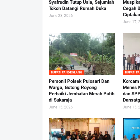
Syafrudin Tutup Usia, Sejumlah
Muspika
Tokoh Datangi Rumah Duka
Cegah B
Ciptaka
June 23, 2026
June 17, 
BUPATI PANDEGLANG
BUPATI P
Personil Polsek Pulosari Dan
Korcam
Warga, Gotong Royong
Menes M
Perbaiki Jembatan Merah Putih
dan SPP
di Sukaraja
Dansatg
June 15, 2026
June 15, 