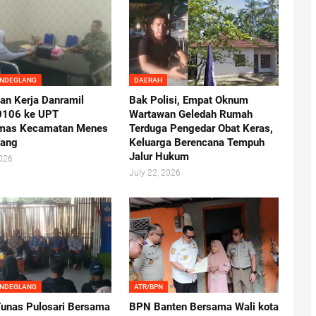
ANDEGLANG
DAERAH
an Kerja Danramil
Bak Polisi, Empat Oknum
0106 ke UPT
Wartawan Geledah Rumah
mas Kecamatan Menes
Terduga Pengedar Obat Keras,
lang
Keluarga Berencana Tempuh
Jalur Hukum
2026
July 22, 2026
ANDEGLANG
ATR/BPN
nas Pulosari Bersama
BPN Banten Bersama Wali kota