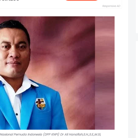
onal Pemuda Indonesia (DPP KNPI) Dr Ali Hanafiah,S.H.,S.E.,M.Si,