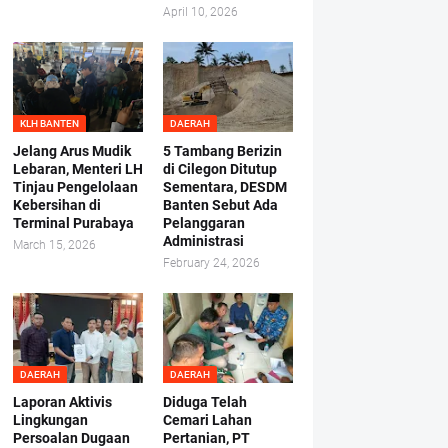
April 10, 2026
KLH BANTEN
DAERAH
Jelang Arus Mudik
5 Tambang Berizin
Lebaran, Menteri LH
di Cilegon Ditutup
Tinjau Pengelolaan
Sementara, DESDM
Kebersihan di
Banten Sebut Ada
Terminal Purabaya
Pelanggaran
Administrasi
March 15, 2026
February 24, 2026
DAERAH
DAERAH
Laporan Aktivis
Diduga Telah
Lingkungan
Cemari Lahan
Persoalan Dugaan
Pertanian, PT