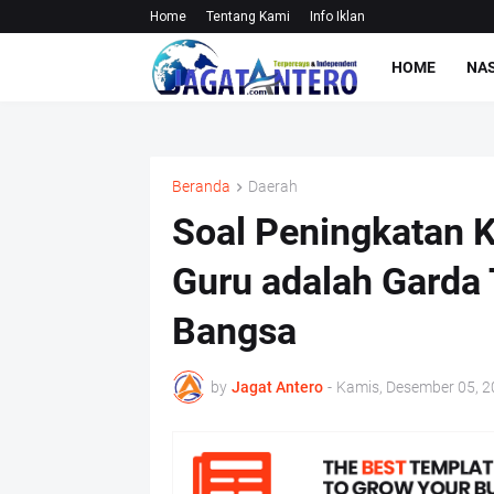
Home
Tentang Kami
Info Iklan
HOME
NA
Beranda
Daerah
Soal Peningkatan K
Guru adalah Gard
Bangsa
by
Jagat Antero
-
Kamis, Desember 05, 2