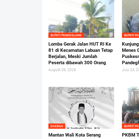
BUPATI PANDEGLANG
BUPATI P
Lomba Gerak Jalan HUT RI Ke
Kunjung
81 di Kecamatan Labuan Tetap
Menes 
Berjalan, Meski Jumlah
Puskes
Peserta dibawah 300 Orang
Pandeg
August 06, 2026
July 24, 
DAERAH
BUPATI P
Mantan Wali Kota Serang
PKBM Tu