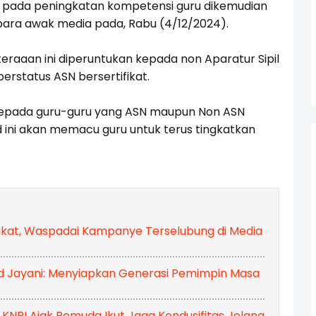
si pada peningkatan kompetensi guru dikemudian
 para awak media pada, Rabu (4/12/2024).
teraaan ini diperuntukan kepada non Aparatur Sipil
erstatus ASN bersertifikat.
h kepada guru-guru yang ASN maupun Non ASN
d ini akan memacu guru untuk terus tingkatkan
akat, Waspadai Kampanye Terselubung di Media
d Jayani: Menyiapkan Generasi Pemimpin Masa
 KNPI Ajak Pemuda Ikut Jaga Kondusifitas Jelang