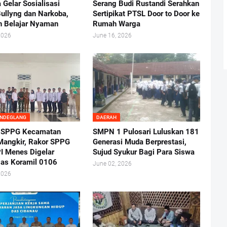
 Gelar Sosialisasi
Serang Budi Rustandi Serahkan
ullyng dan Narkoba,
Sertipikat PTSL Door to Door ke
n Belajar Nyaman
Rumah Warga
2026
June 16, 2026
ANDEGLANG
DAERAH
 SPPG Kecamatan
SMPN 1 Pulosari Luluskan 181
angkir, Rakor SPPG
Generasi Muda Berprestasi,
I Menes Digelar
Sujud Syukur Bagi Para Siswa
as Koramil 0106
June 02, 2026
2026