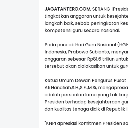
JAGATANTERO.COM,
SERANG |Preside
tingkatkan anggaran untuk kesejahte
langkah baik, sebab peningkatan kes
kompetensi guru secara nasional.
Pada puncak Hari Guru Nasional (HGN)
Indonesia, Prabowo Subianto,
menyam
anggaran sebesar Rp81,6 triliun unt
tersebut akan dialokasikan untuk gu
Ketua Umum Dewan Pengurus Pusat K
Ali Hanafiah,S.H.,S.E.,M.Si, mengapres
adalah persoalan lama yang tak kun
Presiden terhadap kesejahteraan gur
dan kualitas tenaga didik di Republik 
"KNPI apresiasi komitmen Presiden s