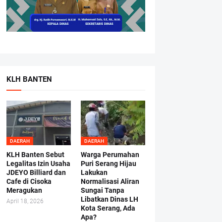
KLH BANTEN
DAERAH
DAERAH
KLH Banten Sebut
Warga Perumahan
Legalitas Izin Usaha
Puri Serang Hijau
JDEYO Billiard dan
Lakukan
Cafe di Cisoka
Normalisasi Aliran
Meragukan
Sungai Tanpa
Libatkan Dinas LH
April 18, 2026
Kota Serang, Ada
Apa?