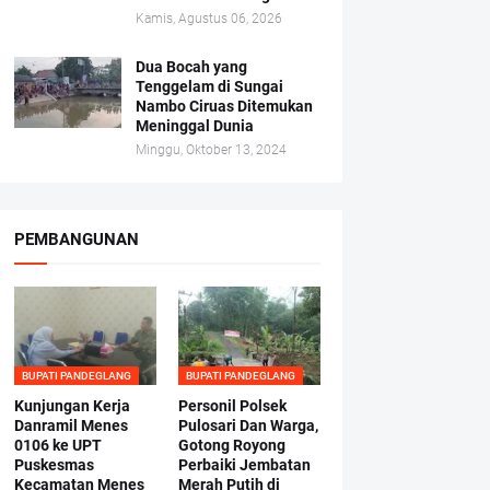
Kamis, Agustus 06, 2026
Dua Bocah yang
Tenggelam di Sungai
Nambo Ciruas Ditemukan
Meninggal Dunia
Minggu, Oktober 13, 2024
PEMBANGUNAN
BUPATI PANDEGLANG
BUPATI PANDEGLANG
Kunjungan Kerja
Personil Polsek
Danramil Menes
Pulosari Dan Warga,
0106 ke UPT
Gotong Royong
Puskesmas
Perbaiki Jembatan
Kecamatan Menes
Merah Putih di