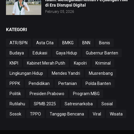
di Era Disrupsi Digital
February 05, 2026
KATEGORI
ATR/BPN
Asta Cita
BMKG
BNN
Bisnis
Budaya
Edukasi
Gaya Hidup
Gubernur Banten
KNPI
Kabinet Merah Putih
Kapolri
Kriminal
Lingkungan Hidup
Mendes Yandri
Musrenbang
PPPK
Pendidikan
Pertanian
Polda Banten
Politik
Presiden Prabowo
Program MBG
Rutilahu
SPMB 2025
Satresnarkoba
Sosial
Sosok
TPPO
Tanggap Bencana
Viral
Wisata