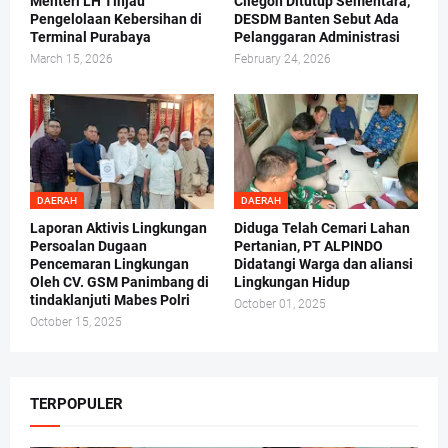
Menteri LH Tinjau
Cilegon Ditutup Sementara,
Pengelolaan Kebersihan di
DESDM Banten Sebut Ada
Terminal Purabaya
Pelanggaran Administrasi
March 15, 2026
February 24, 2026
DAERAH
DAERAH
Laporan Aktivis Lingkungan
Diduga Telah Cemari Lahan
Persoalan Dugaan
Pertanian, PT ALPINDO
Pencemaran Lingkungan
Didatangi Warga dan aliansi
Oleh CV. GSM Panimbang di
Lingkungan Hidup
tindaklanjuti Mabes Polri
October 01, 2025
October 15, 2025
TERPOPULER