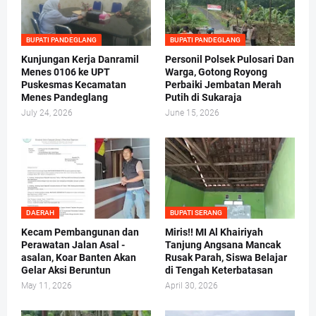
BUPATI PANDEGLANG
BUPATI PANDEGLANG
Kunjungan Kerja Danramil
Personil Polsek Pulosari Dan
Menes 0106 ke UPT
Warga, Gotong Royong
Puskesmas Kecamatan
Perbaiki Jembatan Merah
Menes Pandeglang
Putih di Sukaraja
July 24, 2026
June 15, 2026
DAERAH
BUPATI SERANG
Kecam Pembangunan dan
Miris!! MI Al Khairiyah
Perawatan Jalan Asal -
Tanjung Angsana Mancak
asalan, Koar Banten Akan
Rusak Parah, Siswa Belajar
Gelar Aksi Beruntun
di Tengah Keterbatasan
May 11, 2026
April 30, 2026