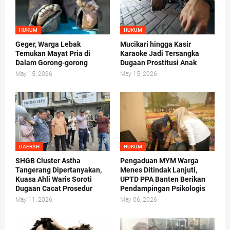
HUKUM
HUKUM
Geger, Warga Lebak
Mucikari hingga Kasir
Temukan Mayat Pria di
Karaoke Jadi Tersangka
Dalam Gorong-gorong
Dugaan Prostitusi Anak
May 15, 2026
May 15, 2026
DAERAH
HUKUM
SHGB Cluster Astha
Pengaduan MYM Warga
Tangerang Dipertanyakan,
Menes Ditindak Lanjuti,
Kuasa Ahli Waris Soroti
UPTD PPA Banten Berikan
Dugaan Cacat Prosedur
Pendampingan Psikologis
May 11, 2026
May 06, 2026