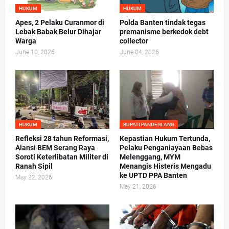
HUKUM
HUKUM
Apes, 2 Pelaku Curanmor di
Polda Banten tindak tegas
Lebak Babak Belur Dihajar
premanisme berkedok debt
Warga
collector
June 10, 2026
June 04, 2026
HUKUM
BUPATI PANDEGLANG
Refleksi 28 tahun Reformasi,
Kepastian Hukum Tertunda,
Aiansi BEM Serang Raya
Pelaku Penganiayaan Bebas
Soroti Keterlibatan Militer di
Melenggang, MYM
Ranah Sipil
Menangis Histeris Mengadu
ke UPTD PPA Banten
May 22, 2026
May 21, 2026