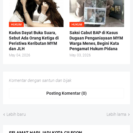
HUKUM
HUKUM
Kadus Dayat Buka Suara,
Saksi Cabut BAP di Kasus
Sebut Ada Orang Ketiga di
Dugaan Penganiayaan MYM
Peristiwa Keributan MYM
Warga Menes, Begini Kata
dan JLH
Pengamat Hukum Pidana
May 04, 2026
May 03, 2026
Komentar dengan santun dan bijak
Posting Komentar (0)
Lebih baru
Lebih lama