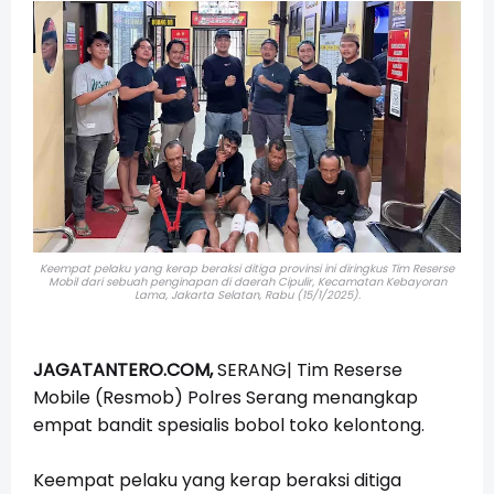
Keempat pelaku yang kerap beraksi ditiga provinsi ini diringkus Tim Reserse
Mobil dari sebuah penginapan di daerah Cipulir, Kecamatan Kebayoran
Lama, Jakarta Selatan, Rabu (15/1/2025).
JAGATANTERO.COM,
SERANG|
Tim Reserse
Mobile (Resmob) Polres Serang menangkap
empat bandit spesialis bobol toko kelontong.
Keempat pelaku yang kerap beraksi ditiga