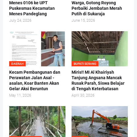
Menes 0106 ke UPT
Warga, Gotong Royong
Puskesmas Kecamatan
Perbaiki Jembatan Merah
Menes Pandeglang
Putih di Sukaraja
July 24, 2026
June 15, 2026
DAERAH
BUPATI SERANG
Kecam Pembangunan dan
Miris!! MI Al Khairiyah
Perawatan Jalan Asal -
Tanjung Angsana Mancak
asalan, Koar Banten Akan
Rusak Parah, Siswa Belajar
Gelar Aksi Beruntun
di Tengah Keterbatasan
May 11, 2026
April 30, 2026