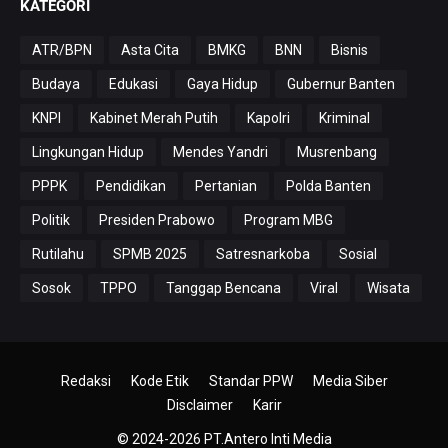
KATEGORI
ATR/BPN
Asta Cita
BMKG
BNN
Bisnis
Budaya
Edukasi
Gaya Hidup
Gubernur Banten
KNPI
Kabinet Merah Putih
Kapolri
Kriminal
Lingkungan Hidup
Mendes Yandri
Musrenbang
PPPK
Pendidikan
Pertanian
Polda Banten
Politik
Presiden Prabowo
Program MBG
Rutilahu
SPMB 2025
Satresnarkoba
Sosial
Sosok
TPPO
Tanggap Bencana
Viral
Wisata
Redaksi
Kode Etik
Standar PPW
Media Siber
Disclaimer
Karir
© 2024-2026
PT.Antero Inti Media