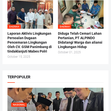
DAERAH
DAERAH
Laporan Aktivis Lingkungan
Diduga Telah Cemari Lahan
Persoalan Dugaan
Pertanian, PT ALPINDO
Pencemaran Lingkungan
Didatangi Warga dan aliansi
Oleh CV. GSM Panimbang di
Lingkungan Hidup
tindaklanjuti Mabes Polri
October 01, 2025
October 15, 2025
TERPOPULER
NASIONAL