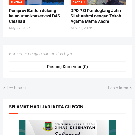
DAERAH
DAERAH
Pemprov Banten dukung
DPD PSI Pandeglang Jalin
kelanjutan konservasi DAS
Silaturahmi dengan Tokoh
Cidanau
Agama Mama Anom
May 22, 2026
May 21, 2026
Komentar dengan santun dan bijak
Posting Komentar (0)
Lebih baru
Lebih lama
SELAMAT HARI JADI KOTA CILEGON