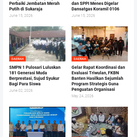
Perbaiki Jembatan Merah
dan SPPI Menes Digelar
Putih di Sukaraja
Dansatgas Koramil 0106
June 15, 2026
June 15, 2026
DAERAH
DAERAH
SMPN 1 Pulosari Luluskan
Gelar Rapat Koordinasi dan
181 Generasi Muda
Evaluasi Triwulan, FKBN
Berprestasi, Sujud Syukur
Banten Hasilkan Sejumlah
Bagi Para Siswa
Program Strategis Guna
Penguatan Organisasi
June 02, 2026
May 24, 2026