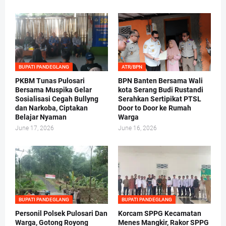
BUPATI PANDEGLANG
ATR/BPN
PKBM Tunas Pulosari
BPN Banten Bersama Wali
Bersama Muspika Gelar
kota Serang Budi Rustandi
Sosialisasi Cegah Bullyng
Serahkan Sertipikat PTSL
dan Narkoba, Ciptakan
Door to Door ke Rumah
Belajar Nyaman
Warga
June 17, 2026
June 16, 2026
BUPATI PANDEGLANG
BUPATI PANDEGLANG
Personil Polsek Pulosari Dan
Korcam SPPG Kecamatan
Warga, Gotong Royong
Menes Mangkir, Rakor SPPG