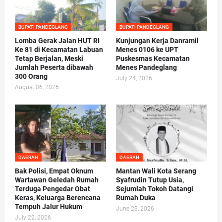
BUPATI PANDEGLANG
BUPATI PANDEGLANG
Lomba Gerak Jalan HUT RI
Kunjungan Kerja Danramil
Ke 81 di Kecamatan Labuan
Menes 0106 ke UPT
Tetap Berjalan, Meski
Puskesmas Kecamatan
Jumlah Peserta dibawah
Menes Pandeglang
300 Orang
July 24, 2026
August 06, 2026
DAERAH
DAERAH
Bak Polisi, Empat Oknum
Mantan Wali Kota Serang
Wartawan Geledah Rumah
Syafrudin Tutup Usia,
Terduga Pengedar Obat
Sejumlah Tokoh Datangi
Keras, Keluarga Berencana
Rumah Duka
Tempuh Jalur Hukum
June 23, 2026
July 22, 2026