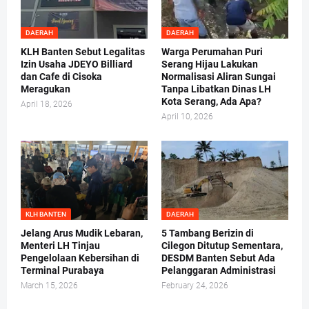
DAERAH
DAERAH
KLH Banten Sebut Legalitas
Warga Perumahan Puri
Izin Usaha JDEYO Billiard
Serang Hijau Lakukan
dan Cafe di Cisoka
Normalisasi Aliran Sungai
Meragukan
Tanpa Libatkan Dinas LH
Kota Serang, Ada Apa?
April 18, 2026
April 10, 2026
KLH BANTEN
DAERAH
Jelang Arus Mudik Lebaran,
5 Tambang Berizin di
Menteri LH Tinjau
Cilegon Ditutup Sementara,
Pengelolaan Kebersihan di
DESDM Banten Sebut Ada
Terminal Purabaya
Pelanggaran Administrasi
March 15, 2026
February 24, 2026