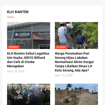
KLH BANTEN
DAERAH
DAERAH
KLH Banten Sebut Legalitas
Warga Perumahan Puri
Izin Usaha JDEYO Billiard
Serang Hijau Lakukan
dan Cafe di Cisoka
Normalisasi Aliran Sungai
Meragukan
Tanpa Libatkan Dinas LH
Kota Serang, Ada Apa?
April 18, 2026
April 10, 2026