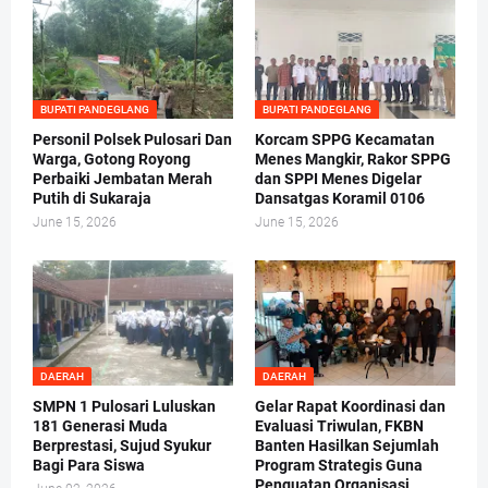
BUPATI PANDEGLANG
BUPATI PANDEGLANG
Personil Polsek Pulosari Dan
Korcam SPPG Kecamatan
Warga, Gotong Royong
Menes Mangkir, Rakor SPPG
Perbaiki Jembatan Merah
dan SPPI Menes Digelar
Putih di Sukaraja
Dansatgas Koramil 0106
June 15, 2026
June 15, 2026
DAERAH
DAERAH
SMPN 1 Pulosari Luluskan
Gelar Rapat Koordinasi dan
181 Generasi Muda
Evaluasi Triwulan, FKBN
Berprestasi, Sujud Syukur
Banten Hasilkan Sejumlah
Bagi Para Siswa
Program Strategis Guna
Penguatan Organisasi