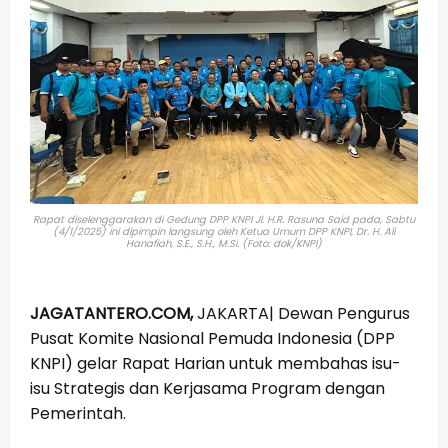
Rapat diselenggarakan di Gedung DPP KNPI Jl. H.R. Rasuna Said pada, Sabtu
(4/1/2025) ini dipimpin langsung oleh Ketua Umum DPP KNPI, Dr. H. Ali
Hanafiah, S.E., S.H., M.Si. (Foto: dok/KNPI)
JAGATANTERO.COM,
JAKARTA| Dewan Pengurus
Pusat Komite Nasional Pemuda Indonesia (DPP
KNPI) gelar Rapat Harian untuk membahas isu-
isu Strategis dan Kerjasama Program dengan
Pemerintah.