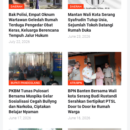
DAERAH
DAERAH
Bak Polisi, Empat Oknum
Mantan Wali Kota Serang
Wartawan Geledah Rumah
Syafrudin Tutup Usia,
Terduga Pengedar Obat
Sejumlah Tokoh Datangi
Keras, Keluarga Berencana
Rumah Duka
Tempuh Jalur Hukum
June 23, 2026
July 22, 2026
BUPATI PANDEGLANG
ATR/BPN
PKBM Tunas Pulosari
BPN Banten Bersama Wali
Bersama Muspika Gelar
kota Serang Budi Rustandi
Sosialisasi Cegah Bullyng
Serahkan Sertipikat PTSL
dan Narkoba, Ciptakan
Door to Door ke Rumah
Belajar Nyaman
Warga
June 17, 2026
June 16, 2026