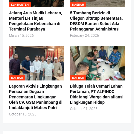
KLH BANTEN
DAERAH
Jelang Arus Mudik Lebaran,
5 Tambang Berizin di
Menteri LH Tinjau
Cilegon Ditutup Sementara,
Pengelolaan Kebersihan di
DESDM Banten Sebut Ada
Terminal Purabaya
Pelanggaran Administrasi
March 15, 2026
February 24, 2026
DAERAH
DAERAH
Laporan Aktivis Lingkungan
Diduga Telah Cemari Lahan
Persoalan Dugaan
Pertanian, PT ALPINDO
Pencemaran Lingkungan
Didatangi Warga dan aliansi
Oleh CV. GSM Panimbang di
Lingkungan Hidup
tindaklanjuti Mabes Polri
October 01, 2025
October 15, 2025