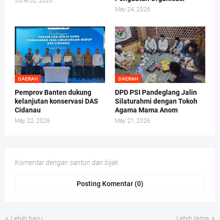
June 02, 2026
May 24, 2026
DAERAH
DAERAH
Pemprov Banten dukung
DPD PSI Pandeglang Jalin
kelanjutan konservasi DAS
Silaturahmi dengan Tokoh
Cidanau
Agama Mama Anom
May 22, 2026
May 21, 2026
Komentar dengan santun dan bijak
Posting Komentar (0)
Lebih baru
Lebih lama