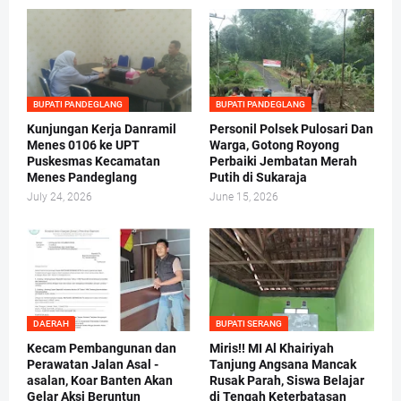
BUPATI PANDEGLANG
BUPATI PANDEGLANG
Kunjungan Kerja Danramil
Personil Polsek Pulosari Dan
Menes 0106 ke UPT
Warga, Gotong Royong
Puskesmas Kecamatan
Perbaiki Jembatan Merah
Menes Pandeglang
Putih di Sukaraja
July 24, 2026
June 15, 2026
DAERAH
BUPATI SERANG
Kecam Pembangunan dan
Miris!! MI Al Khairiyah
Perawatan Jalan Asal -
Tanjung Angsana Mancak
asalan, Koar Banten Akan
Rusak Parah, Siswa Belajar
Gelar Aksi Beruntun
di Tengah Keterbatasan