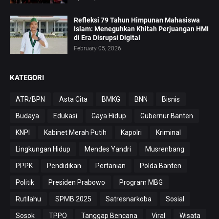
Refleksi 79 Tahun Himpunan Mahasiswa
Islam: Meneguhkan Khitah Perjuangan HMI
di Era Disrupsi Digital
February 05, 2026
KATEGORI
ATR/BPN
Asta Cita
BMKG
BNN
Bisnis
Budaya
Edukasi
Gaya Hidup
Gubernur Banten
KNPI
Kabinet Merah Putih
Kapolri
Kriminal
Lingkungan Hidup
Mendes Yandri
Musrenbang
PPPK
Pendidikan
Pertanian
Polda Banten
Politik
Presiden Prabowo
Program MBG
Rutilahu
SPMB 2025
Satresnarkoba
Sosial
Sosok
TPPO
Tanggap Bencana
Viral
Wisata