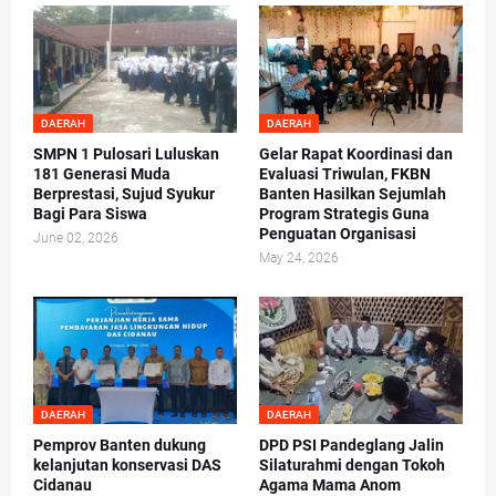
DAERAH
DAERAH
SMPN 1 Pulosari Luluskan
Gelar Rapat Koordinasi dan
181 Generasi Muda
Evaluasi Triwulan, FKBN
Berprestasi, Sujud Syukur
Banten Hasilkan Sejumlah
Bagi Para Siswa
Program Strategis Guna
Penguatan Organisasi
June 02, 2026
May 24, 2026
DAERAH
DAERAH
Pemprov Banten dukung
DPD PSI Pandeglang Jalin
kelanjutan konservasi DAS
Silaturahmi dengan Tokoh
Cidanau
Agama Mama Anom