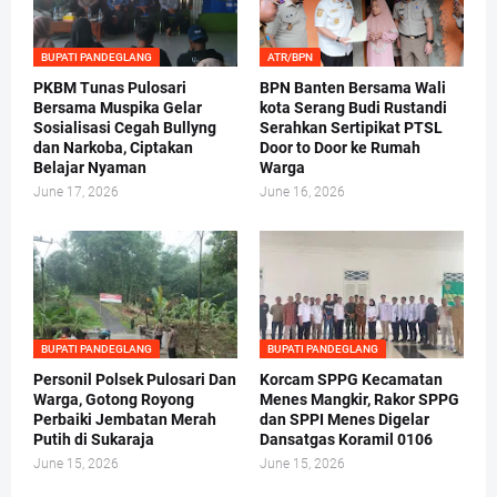
BUPATI PANDEGLANG
ATR/BPN
PKBM Tunas Pulosari
BPN Banten Bersama Wali
Bersama Muspika Gelar
kota Serang Budi Rustandi
Sosialisasi Cegah Bullyng
Serahkan Sertipikat PTSL
dan Narkoba, Ciptakan
Door to Door ke Rumah
Belajar Nyaman
Warga
June 17, 2026
June 16, 2026
BUPATI PANDEGLANG
BUPATI PANDEGLANG
Personil Polsek Pulosari Dan
Korcam SPPG Kecamatan
Warga, Gotong Royong
Menes Mangkir, Rakor SPPG
Perbaiki Jembatan Merah
dan SPPI Menes Digelar
Putih di Sukaraja
Dansatgas Koramil 0106
June 15, 2026
June 15, 2026