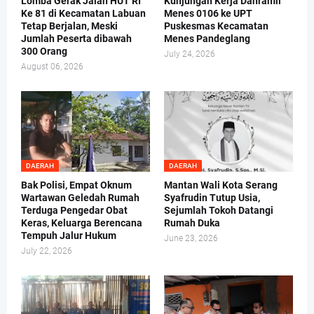
Lomba Gerak Jalan HUT RI
Kunjungan Kerja Danramil
Ke 81 di Kecamatan Labuan
Menes 0106 ke UPT
Tetap Berjalan, Meski
Puskesmas Kecamatan
Jumlah Peserta dibawah
Menes Pandeglang
300 Orang
July 24, 2026
August 06, 2026
DAERAH
DAERAH
Bak Polisi, Empat Oknum
Mantan Wali Kota Serang
Wartawan Geledah Rumah
Syafrudin Tutup Usia,
Terduga Pengedar Obat
Sejumlah Tokoh Datangi
Keras, Keluarga Berencana
Rumah Duka
Tempuh Jalur Hukum
June 23, 2026
July 22, 2026