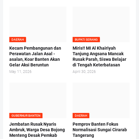
DAERAH
BUPATI SERANG
Kecam Pembangunan dan
Miris!! MI Al Khairiyah
Perawatan Jalan Asal -
Tanjung Angsana Mancak
asalan, Koar Banten Akan
Rusak Parah, Siswa Belajar
Gelar Aksi Beruntun
di Tengah Keterbatasan
May 11, 2026
April 30, 2026
GUBERNUR BANTEN
DAERAH
Jembatan Rusak Nyaris
Pemprov Banten Fokus
Ambruk, Warga Desa Bojong
Normalisasi Sungai Cirarab
Menteng Desak Pemkab
Tangerang