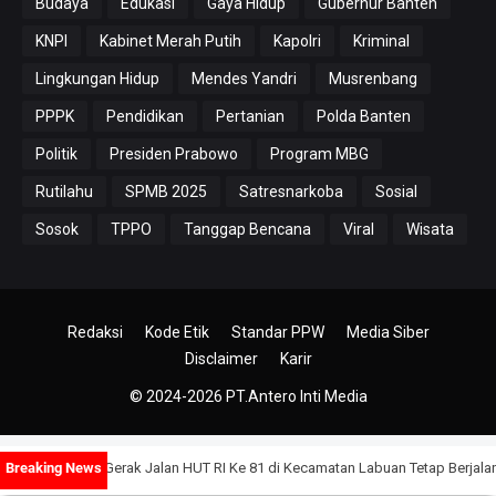
Budaya
Edukasi
Gaya Hidup
Gubernur Banten
KNPI
Kabinet Merah Putih
Kapolri
Kriminal
Lingkungan Hidup
Mendes Yandri
Musrenbang
PPPK
Pendidikan
Pertanian
Polda Banten
Politik
Presiden Prabowo
Program MBG
Rutilahu
SPMB 2025
Satresnarkoba
Sosial
Sosok
TPPO
Tanggap Bencana
Viral
Wisata
Redaksi
Kode Etik
Standar PPW
Media Siber
Disclaimer
Karir
© 2024-2026
PT.Antero Inti Media
omba Gerak Jalan HUT RI Ke 81 di Kecamatan Labuan Tetap Berjalan, Meski J