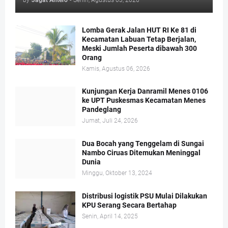
by
Jagat Antero
-
Senin, Agustus 03, 2026
Lomba Gerak Jalan HUT RI Ke 81 di
Kecamatan Labuan Tetap Berjalan,
Meski Jumlah Peserta dibawah 300
Orang
Kamis, Agustus 06, 2026
Kunjungan Kerja Danramil Menes 0106
ke UPT Puskesmas Kecamatan Menes
Pandeglang
Jumat, Juli 24, 2026
Dua Bocah yang Tenggelam di Sungai
Nambo Ciruas Ditemukan Meninggal
Dunia
Minggu, Oktober 13, 2024
Distribusi logistik PSU Mulai Dilakukan
KPU Serang Secara Bertahap
Senin, April 14, 2025