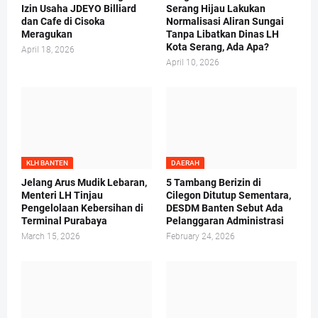
Izin Usaha JDEYO Billiard
Serang Hijau Lakukan
dan Cafe di Cisoka
Normalisasi Aliran Sungai
Meragukan
Tanpa Libatkan Dinas LH
Kota Serang, Ada Apa?
April 18, 2026
April 10, 2026
KLH BANTEN
DAERAH
Jelang Arus Mudik Lebaran,
5 Tambang Berizin di
Menteri LH Tinjau
Cilegon Ditutup Sementara,
Pengelolaan Kebersihan di
DESDM Banten Sebut Ada
Terminal Purabaya
Pelanggaran Administrasi
March 15, 2026
February 24, 2026