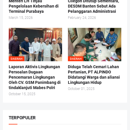
Menteri LH Tinjau
Cilegon Ditutup Sementara,
Pengelolaan Kebersihan di
DESDM Banten Sebut Ada
Terminal Purabaya
Pelanggaran Administrasi
March 15, 2026
February 24, 2026
DAERAH
DAERAH
Laporan Aktivis Lingkungan
Diduga Telah Cemari Lahan
Persoalan Dugaan
Pertanian, PT ALPINDO
Pencemaran Lingkungan
Didatangi Warga dan aliansi
Oleh CV. GSM Panimbang di
Lingkungan Hidup
tindaklanjuti Mabes Polri
October 01, 2025
October 15, 2025
TERPOPULER