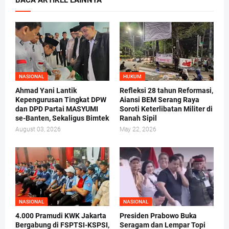
BACA ARTIKEL LAINNYA
NASIONAL
HUKUM
Ahmad Yani Lantik
Refleksi 28 tahun Reformasi,
Kepengurusan Tingkat DPW
Aiansi BEM Serang Raya
dan DPD Partai MASYUMI
Soroti Keterlibatan Militer di
se-Banten, Sekaligus Bimtek
Ranah Sipil
August 03, 2026
May 22, 2026
NASIONAL
NASIONAL
4.000 Pramudi KWK Jakarta
Presiden Prabowo Buka
Bergabung di FSPTSI-KSPSI,
Seragam dan Lempar Topi