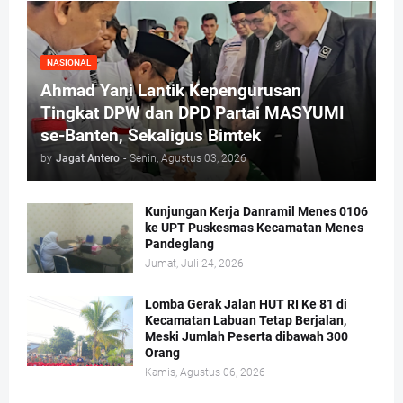
NASIONAL
Ahmad Yani Lantik Kepengurusan
Tingkat DPW dan DPD Partai MASYUMI
se-Banten, Sekaligus Bimtek
by
Jagat Antero
-
Senin, Agustus 03, 2026
Kunjungan Kerja Danramil Menes 0106
ke UPT Puskesmas Kecamatan Menes
Pandeglang
Jumat, Juli 24, 2026
Lomba Gerak Jalan HUT RI Ke 81 di
Kecamatan Labuan Tetap Berjalan,
Meski Jumlah Peserta dibawah 300
Orang
Kamis, Agustus 06, 2026