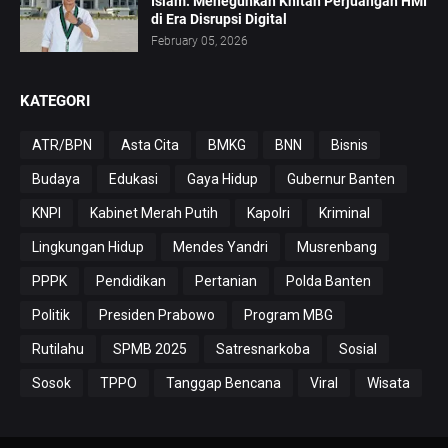
Islam: Meneguhkan Khitah Perjuangan HMI
di Era Disrupsi Digital
February 05, 2026
KATEGORI
ATR/BPN
Asta Cita
BMKG
BNN
Bisnis
Budaya
Edukasi
Gaya Hidup
Gubernur Banten
KNPI
Kabinet Merah Putih
Kapolri
Kriminal
Lingkungan Hidup
Mendes Yandri
Musrenbang
PPPK
Pendidikan
Pertanian
Polda Banten
Politik
Presiden Prabowo
Program MBG
Rutilahu
SPMB 2025
Satresnarkoba
Sosial
Sosok
TPPO
Tanggap Bencana
Viral
Wisata