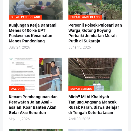
BUPATI PANDEGLANG
BUPATI PANDEGLANG
Kunjungan Kerja Danramil
Personil Polsek Pulosari Dan
Menes 0106 ke UPT
Warga, Gotong Royong
Puskesmas Kecamatan
Perbaiki Jembatan Merah
Menes Pandeglang
Putih di Sukaraja
July 24, 2026
June 15, 2026
DAERAH
BUPATI SERANG
Kecam Pembangunan dan
Miris!! MI Al Khairiyah
Perawatan Jalan Asal -
Tanjung Angsana Mancak
asalan, Koar Banten Akan
Rusak Parah, Siswa Belajar
Gelar Aksi Beruntun
di Tengah Keterbatasan
May 11, 2026
April 30, 2026