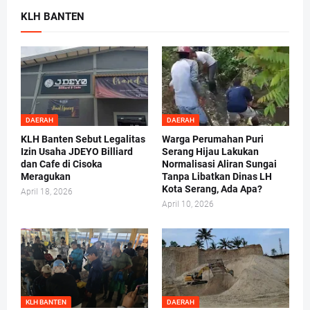
KLH BANTEN
DAERAH
DAERAH
KLH Banten Sebut Legalitas
Warga Perumahan Puri
Izin Usaha JDEYO Billiard
Serang Hijau Lakukan
dan Cafe di Cisoka
Normalisasi Aliran Sungai
Meragukan
Tanpa Libatkan Dinas LH
Kota Serang, Ada Apa?
April 18, 2026
April 10, 2026
KLH BANTEN
DAERAH