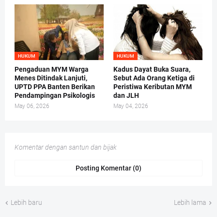
HUKUM
HUKUM
Pengaduan MYM Warga
Kadus Dayat Buka Suara,
Menes Ditindak Lanjuti,
Sebut Ada Orang Ketiga di
UPTD PPA Banten Berikan
Peristiwa Keributan MYM
Pendampingan Psikologis
dan JLH
May 06, 2026
May 04, 2026
Komentar dengan santun dan bijak
Posting Komentar (0)
Lebih baru
Lebih lama