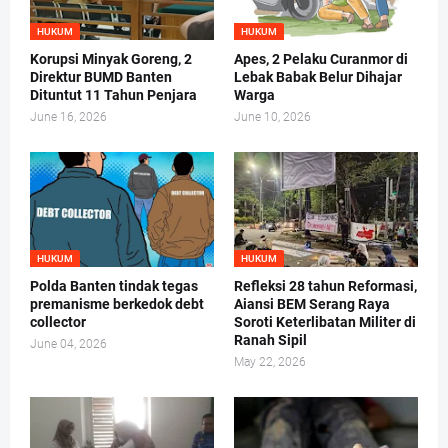
HUKUM
HUKUM
Korupsi Minyak Goreng, 2
Apes, 2 Pelaku Curanmor di
Direktur BUMD Banten
Lebak Babak Belur Dihajar
Dituntut 11 Tahun Penjara
Warga
June 16, 2026
June 10, 2026
HUKUM
HUKUM
Polda Banten tindak tegas
Refleksi 28 tahun Reformasi,
premanisme berkedok debt
Aiansi BEM Serang Raya
collector
Soroti Keterlibatan Militer di
Ranah Sipil
June 04, 2026
May 22, 2026