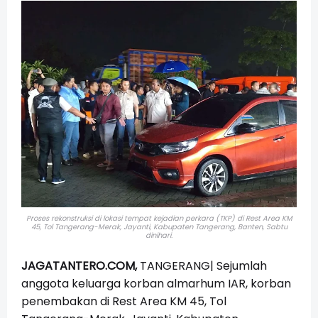
Proses rekonstruksi di lokasi tempat kejadian perkara (TKP)
di Rest Area KM
45, Tol Tangerang-Merak, Jayanti, Kabupaten Tangerang, Banten, Sabtu
dinihari.
JAGATANTERO.COM,
TANGERANG| Sejumlah
anggota keluarga korban almarhum IAR, korban
penembakan di Rest Area KM 45, Tol