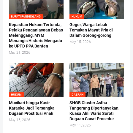
BUPATI PANDEGLANG
HUKUM
Kepastian Hukum Tertunda,
Geger, Warga Lebak
Pelaku Penganiayaan Bebas
Temukan Mayat Pria di
Melenggang, MYM
Dalam Gorong-gorong
Menangis Histeris Mengadu
May 15, 2026
ke UPTD PPA Banten
May 21, 2026
HUKUM
DAERAH
Mucikari hingga Kasir
SHGB Cluster Astha
Karaoke Jadi Tersangka
Tangerang Dipertanyakan,
Dugaan Prostitusi Anak
Kuasa Ahli Waris Soroti
Dugaan Cacat Prosedur
May 15, 2026
May 11, 2026