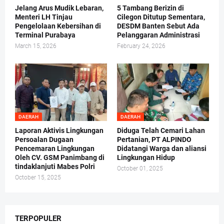
Jelang Arus Mudik Lebaran,
5 Tambang Berizin di
Menteri LH Tinjau
Cilegon Ditutup Sementara,
Pengelolaan Kebersihan di
DESDM Banten Sebut Ada
Terminal Purabaya
Pelanggaran Administrasi
March 15, 2026
February 24, 2026
DAERAH
DAERAH
Laporan Aktivis Lingkungan
Diduga Telah Cemari Lahan
Persoalan Dugaan
Pertanian, PT ALPINDO
Pencemaran Lingkungan
Didatangi Warga dan aliansi
Oleh CV. GSM Panimbang di
Lingkungan Hidup
tindaklanjuti Mabes Polri
October 01, 2025
October 15, 2025
TERPOPULER