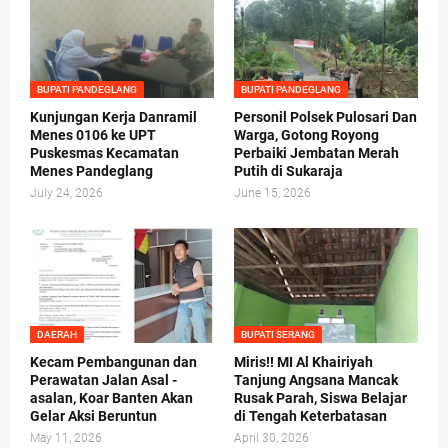
BUPATI PANDEGLANG
BUPATI PANDEGLANG
Kunjungan Kerja Danramil
Personil Polsek Pulosari Dan
Menes 0106 ke UPT
Warga, Gotong Royong
Puskesmas Kecamatan
Perbaiki Jembatan Merah
Menes Pandeglang
Putih di Sukaraja
July 24, 2026
June 15, 2026
DAERAH
BUPATI SERANG
Kecam Pembangunan dan
Miris!! MI Al Khairiyah
Perawatan Jalan Asal -
Tanjung Angsana Mancak
asalan, Koar Banten Akan
Rusak Parah, Siswa Belajar
Gelar Aksi Beruntun
di Tengah Keterbatasan
May 11, 2026
April 30, 2026