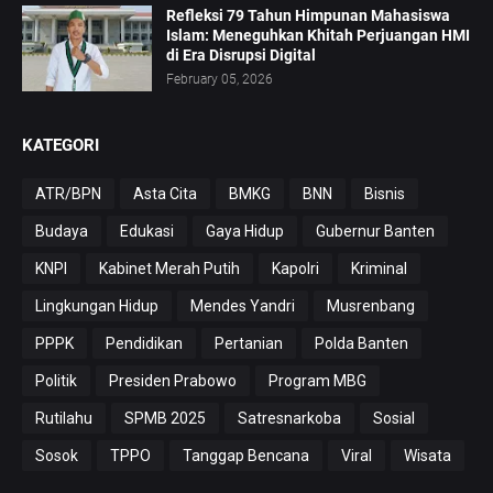
Refleksi 79 Tahun Himpunan Mahasiswa
Islam: Meneguhkan Khitah Perjuangan HMI
di Era Disrupsi Digital
February 05, 2026
KATEGORI
ATR/BPN
Asta Cita
BMKG
BNN
Bisnis
Budaya
Edukasi
Gaya Hidup
Gubernur Banten
KNPI
Kabinet Merah Putih
Kapolri
Kriminal
Lingkungan Hidup
Mendes Yandri
Musrenbang
PPPK
Pendidikan
Pertanian
Polda Banten
Politik
Presiden Prabowo
Program MBG
Rutilahu
SPMB 2025
Satresnarkoba
Sosial
Sosok
TPPO
Tanggap Bencana
Viral
Wisata