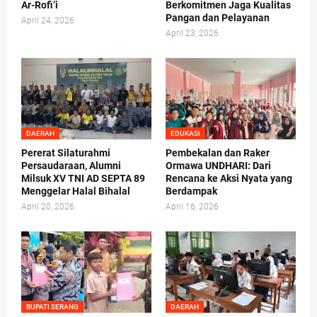
Ar-Rofi’i
Berkomitmen Jaga Kualitas
Pangan dan Pelayanan
April 24, 2026
April 23, 2026
DAERAH
EDUKASI
Pererat Silaturahmi
Pembekalan dan Raker
Persaudaraan, Alumni
Ormawa UNDHARI: Dari
Milsuk XV TNI AD SEPTA 89
Rencana ke Aksi Nyata yang
Menggelar Halal Bihalal
Berdampak
April 20, 2026
April 16, 2026
BUPATI SERANG
DAERAH