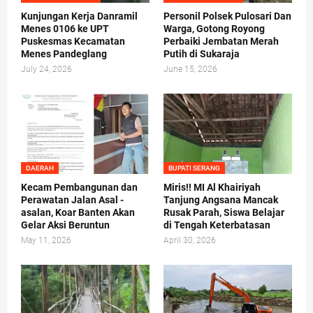
Kunjungan Kerja Danramil
Personil Polsek Pulosari Dan
Menes 0106 ke UPT
Warga, Gotong Royong
Puskesmas Kecamatan
Perbaiki Jembatan Merah
Menes Pandeglang
Putih di Sukaraja
July 24, 2026
June 15, 2026
DAERAH
BUPATI SERANG
Kecam Pembangunan dan
Miris!! MI Al Khairiyah
Perawatan Jalan Asal -
Tanjung Angsana Mancak
asalan, Koar Banten Akan
Rusak Parah, Siswa Belajar
Gelar Aksi Beruntun
di Tengah Keterbatasan
May 11, 2026
April 30, 2026