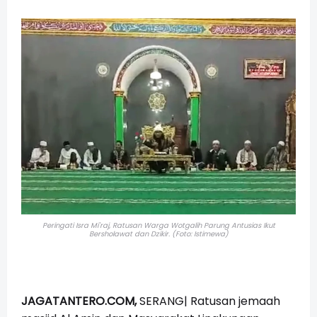
Peringati Isra Mi'raj, Ratusan Warga Wotgalih Parung Antusias Ikut
Bersholawat dan Dzikir. (Foto: Istimewa)
JAGATANTERO.COM,
SERANG| Ratusan jemaah