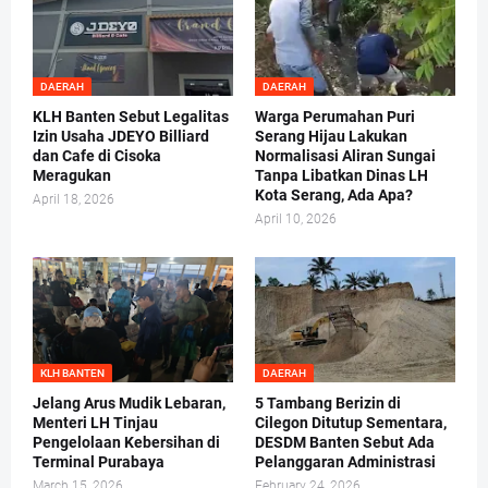
DAERAH
DAERAH
KLH Banten Sebut Legalitas
Warga Perumahan Puri
Izin Usaha JDEYO Billiard
Serang Hijau Lakukan
dan Cafe di Cisoka
Normalisasi Aliran Sungai
Meragukan
Tanpa Libatkan Dinas LH
Kota Serang, Ada Apa?
April 18, 2026
April 10, 2026
KLH BANTEN
DAERAH
Jelang Arus Mudik Lebaran,
5 Tambang Berizin di
Menteri LH Tinjau
Cilegon Ditutup Sementara,
Pengelolaan Kebersihan di
DESDM Banten Sebut Ada
Terminal Purabaya
Pelanggaran Administrasi
March 15, 2026
February 24, 2026