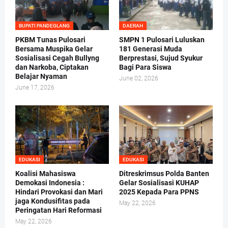
BUPATI PANDEGLANG
DAERAH
PKBM Tunas Pulosari
SMPN 1 Pulosari Luluskan
Bersama Muspika Gelar
181 Generasi Muda
Sosialisasi Cegah Bullyng
Berprestasi, Sujud Syukur
dan Narkoba, Ciptakan
Bagi Para Siswa
Belajar Nyaman
June 02, 2026
June 17, 2026
EDUKASI
EDUKASI
Koalisi Mahasiswa
Ditreskrimsus Polda Banten
Demokasi Indonesia :
Gelar Sosialisasi KUHAP
Hindari Provokasi dan Mari
2025 Kepada Para PPNS
jaga Kondusifitas pada
May 22, 2026
Peringatan Hari Reformasi
May 22, 2026