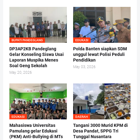
BUPATI PANDEGLANG
EDUKASI
DP3AP2KB Pandeglang
Polda Banten siapkan SDM
Gelar Konseling Siswa Usai
unggul lewat Polisi Peduli
Laporan Muspika Menes
Pendidikan
Soal Geng Sekolah
May 03, 2026
May 20, 2026
EDUKASI
DAERAH
Mahasiswa Universitas
Tangani 3000 Murid KPM di
Pamulang gelar Edukasi
Desa Pandat, SPPG Tri
(PKM) Anti-Bullying di MTs
Tunggal Nusantara