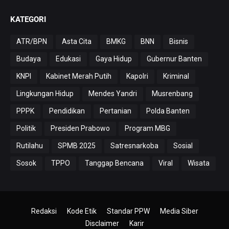
KATEGORI
ATR/BPN
Asta Cita
BMKG
BNN
Bisnis
Budaya
Edukasi
Gaya Hidup
Gubernur Banten
KNPI
Kabinet Merah Putih
Kapolri
Kriminal
Lingkungan Hidup
Mendes Yandri
Musrenbang
PPPK
Pendidikan
Pertanian
Polda Banten
Politik
Presiden Prabowo
Program MBG
Rutilahu
SPMB 2025
Satresnarkoba
Sosial
Sosok
TPPO
Tanggap Bencana
Viral
Wisata
Redaksi
Kode Etik
Standar PPW
Media Siber
Disclaimer
Karir