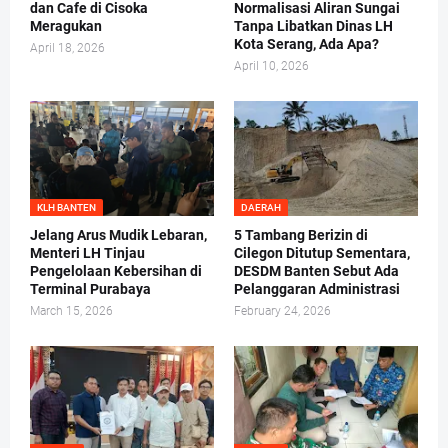
dan Cafe di Cisoka
Normalisasi Aliran Sungai
Meragukan
Tanpa Libatkan Dinas LH
Kota Serang, Ada Apa?
April 18, 2026
April 10, 2026
KLH BANTEN
DAERAH
Jelang Arus Mudik Lebaran,
5 Tambang Berizin di
Menteri LH Tinjau
Cilegon Ditutup Sementara,
Pengelolaan Kebersihan di
DESDM Banten Sebut Ada
Terminal Purabaya
Pelanggaran Administrasi
March 15, 2026
February 24, 2026