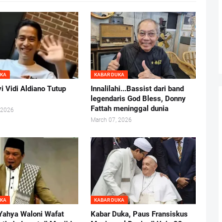
UKA
KABAR DUKA
i Vidi Aldiano Tutup
Innalilahi...Bassist dari band
legendaris God Bless, Donny
Fattah meninggal dunia
 2026
March 07, 2026
UKA
KABAR DUKA
Yahya Waloni Wafat
Kabar Duka, Paus Fransiskus