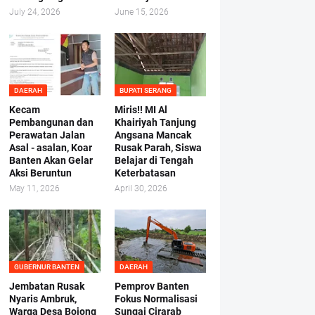
July 24, 2026
June 15, 2026
DAERAH
BUPATI SERANG
Kecam
Miris!! MI Al
Pembangunan dan
Khairiyah Tanjung
Perawatan Jalan
Angsana Mancak
Asal - asalan, Koar
Rusak Parah, Siswa
Banten Akan Gelar
Belajar di Tengah
Aksi Beruntun
Keterbatasan
May 11, 2026
April 30, 2026
GUBERNUR BANTEN
DAERAH
Jembatan Rusak
Pemprov Banten
Nyaris Ambruk,
Fokus Normalisasi
Warga Desa Bojong
Sungai Cirarab