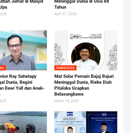
utbah Jumat di Masjid
Meninggal Dunia di Usia 88
 Upa
Tahun
2025
April 21, 2025
UKA
KABAR DUKA
enior Ray Sahetapy
Mat Solar Pemain Bajaj Bajuri
al Dunia, Begini
Meninggal Dunia, Rieke Diah
n Dewi Yull dan Anak-
Pitaloka Ucapkan
a
Belasungkawa
2025
March 19, 2025