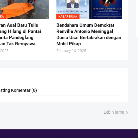
UKA
KABAR DUKA
an Asal Batu Tulis
Bendahara Umum Demokrat
ang Hilang di Pantai
Renville Antonio Meninggal
arita Pandeglang
Dunia Usai Bertabrakan dengan
an Tak Bernyawa
Mobil Pikap
 2025
February 14, 2025
sting Komentar (0)
Lebih lama