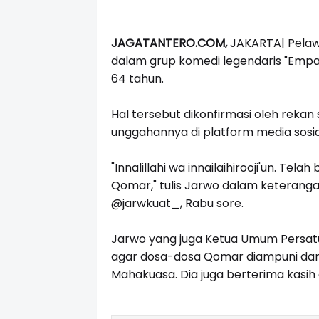
JAGATANTERO.COM,
JAKARTA|
Pelaw
dalam grup komedi legendaris "Empat
64 tahun.
Hal tersebut dikonfirmasi oleh reka
unggahannya di platform media sosia
"Innalillahi wa innailaihirooji'un. Te
Qomar," tulis Jarwo dalam keterang
@jarwkuat_, Rabu sore.
Jarwo yang juga Ketua Umum Persat
agar dosa-dosa Qomar diampuni dan 
Mahakuasa. Dia juga berterima kasih 