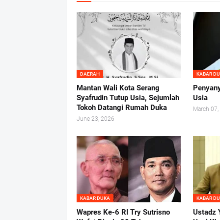
DAERAH
KABAR D
Mantan Wali Kota Serang
Penyany
Syafrudin Tutup Usia, Sejumlah
Usia
Tokoh Datangi Rumah Duka
March 07,
June 23, 2026
KABAR DUKA
KABAR D
Wapres Ke-6 RI Try Sutrisno
Ustadz 