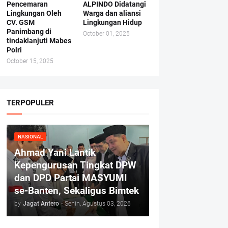
Pencemaran
ALPINDO Didatangi
Lingkungan Oleh
Warga dan aliansi
CV. GSM
Lingkungan Hidup
Panimbang di
October 01, 2025
tindaklanjuti Mabes
Polri
October 15, 2025
TERPOPULER
NASIONAL
Ahmad Yani Lantik
Kepengurusan Tingkat DPW
dan DPD Partai MASYUMI
se-Banten, Sekaligus Bimtek
by
Jagat Antero
-
Senin, Agustus 03, 2026