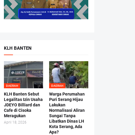
KLH BANTEN
DAERAH
DAERAH
KLH Banten Sebut
Warga Perumahan
Legalitas Izin Usaha
Puri Serang Hijau
JDEYO Billiard dan
Lakukan
Cafe di Cisoka
Normalisasi Aliran
Meragukan
Sungai Tanpa
Libatkan Dinas LH
April 18, 2026
Kota Serang, Ada
Apa?