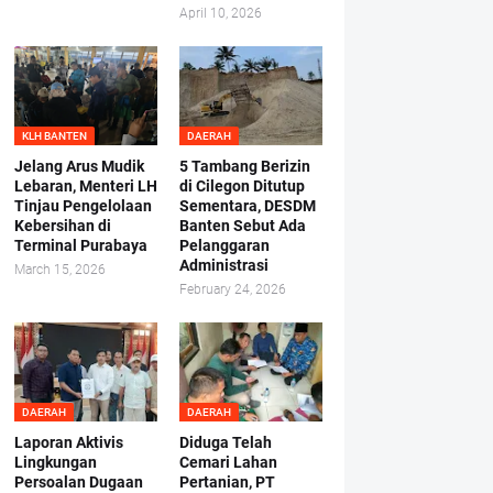
April 10, 2026
KLH BANTEN
DAERAH
Jelang Arus Mudik
5 Tambang Berizin
Lebaran, Menteri LH
di Cilegon Ditutup
Tinjau Pengelolaan
Sementara, DESDM
Kebersihan di
Banten Sebut Ada
Terminal Purabaya
Pelanggaran
Administrasi
March 15, 2026
February 24, 2026
DAERAH
DAERAH
Laporan Aktivis
Diduga Telah
Lingkungan
Cemari Lahan
Persoalan Dugaan
Pertanian, PT