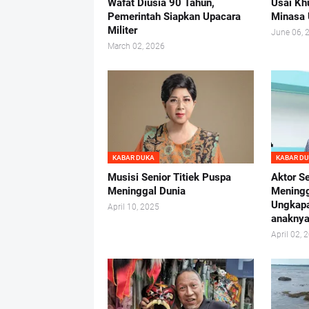
Wafat Diusia 90 Tahun,
Usai Kh
Pemerintah Siapkan Upacara
Minasa
Militer
June 06, 
March 02, 2026
KABAR DUKA
KABAR D
Musisi Senior Titiek Puspa
Aktor S
Meninggal Dunia
Meningg
Ungkapa
April 10, 2025
anakny
April 02, 