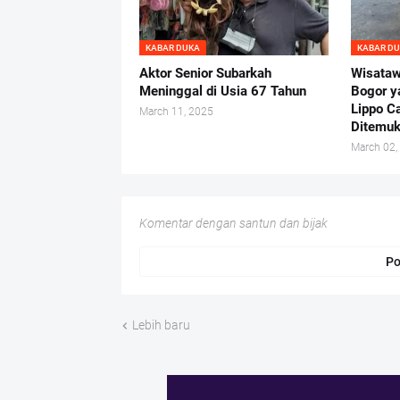
KABAR DUKA
KABAR D
Aktor Senior Subarkah
Wisataw
Meninggal di Usia 67 Tahun
Bogor y
Lippo C
March 11, 2025
Ditemuk
March 02,
Komentar dengan santun dan bijak
Po
Lebih baru