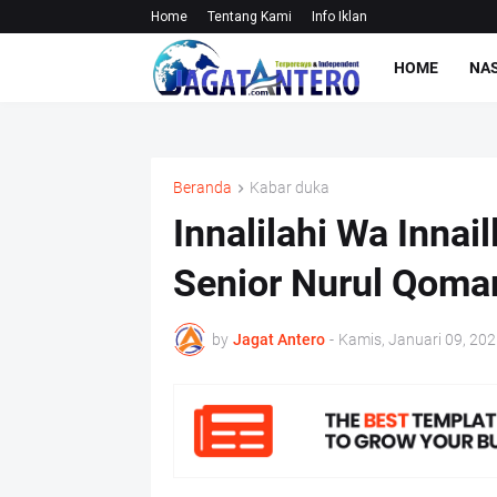
Home
Tentang Kami
Info Iklan
HOME
NA
Beranda
Kabar duka
Innalilahi Wa Innail
Senior Nurul Qomar
by
Jagat Antero
-
Kamis, Januari 09, 202