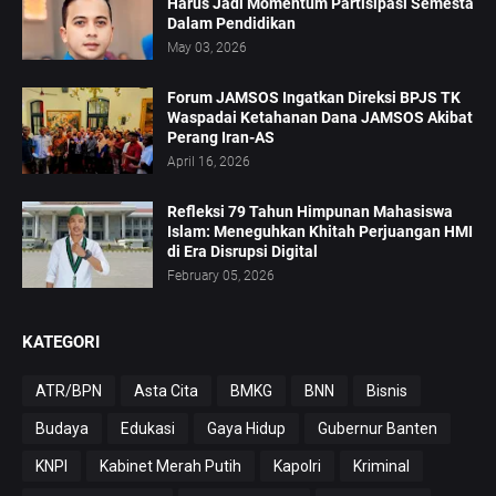
Harus Jadi Momentum Partisipasi Semesta
Dalam Pendidikan
May 03, 2026
Forum JAMSOS Ingatkan Direksi BPJS TK
Waspadai Ketahanan Dana JAMSOS Akibat
Perang Iran-AS
April 16, 2026
Refleksi 79 Tahun Himpunan Mahasiswa
Islam: Meneguhkan Khitah Perjuangan HMI
di Era Disrupsi Digital
February 05, 2026
KATEGORI
ATR/BPN
Asta Cita
BMKG
BNN
Bisnis
Budaya
Edukasi
Gaya Hidup
Gubernur Banten
KNPI
Kabinet Merah Putih
Kapolri
Kriminal