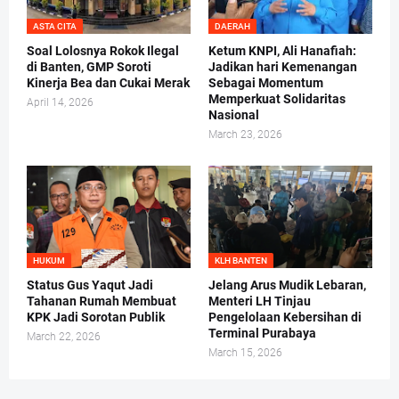
ASTA CITA
DAERAH
Soal Lolosnya Rokok Ilegal
Ketum KNPI, Ali Hanafiah:
di Banten, GMP Soroti
Jadikan hari Kemenangan
Kinerja Bea dan Cukai Merak
Sebagai Momentum
Memperkuat Solidaritas
April 14, 2026
Nasional
March 23, 2026
HUKUM
KLH BANTEN
Status Gus Yaqut Jadi
Jelang Arus Mudik Lebaran,
Tahanan Rumah Membuat
Menteri LH Tinjau
KPK Jadi Sorotan Publik
Pengelolaan Kebersihan di
Terminal Purabaya
March 22, 2026
March 15, 2026