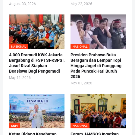
August 03, 2026
May 22, 2026
NASIONAL
NASIONAL
4.000 Pramudi KWK Jakarta
Presiden Prabowo Buka
Bergabung di FSPTSI-KSPSI,
Seragam dan Lempar Topi
Jusuf Rizal Siapkan
Hingga Joget di Panggung
Beasiswa Bagi Pengemudi
Pada Puncak Hari Buruh
2026
May 11, 2026
May 01, 2026
KNPI
NASIONAL
Ketua Bidang Kesehatan
Forum JAMSOS Ingatkan