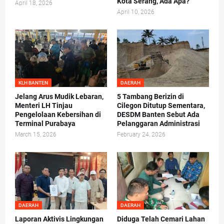
Kota Serang, Ada Apa?
April 18, 2026
April 10, 2026
KLH BANTEN
DAERAH
Jelang Arus Mudik Lebaran,
5 Tambang Berizin di
Menteri LH Tinjau
Cilegon Ditutup Sementara,
Pengelolaan Kebersihan di
DESDM Banten Sebut Ada
Terminal Purabaya
Pelanggaran Administrasi
March 15, 2026
February 24, 2026
DAERAH
DAERAH
Laporan Aktivis Lingkungan
Diduga Telah Cemari Lahan