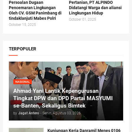
Persoalan Dugaan
Pertanian, PT ALPINDO
Pencemaran Lingkungan
Didatangi Warga dan aliansi
Oleh CV. GSM Panimbang di
Lingkungan Hidup
tindaklanjuti Mabes Polri
October 01, 2025
October 15, 2025
TERPOPULER
NASIONAL
Ahmad Yani Lantik Kepengurusan
Tingkat DPW dan DPD Partai MASYUMI
se-Banten, Sekaligus Bimtek
by
Jagat Antero
-
Senin, Agustus 03, 2026
Kunjungan Kerja Danramil Menes 0106