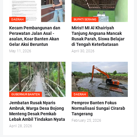
DAERAH
BUPATI SERANG
Kecam Pembangunan dan
Miris!! MI Al Khairiyah
Perawatan Jalan Asal -
Tanjung Angsana Mancak
asalan, Koar Banten Akan
Rusak Parah, Siswa Belajar
Gelar Aksi Beruntun
di Tengah Keterbatasan
May 11, 2026
April 30, 2026
GUBERNUR BANTEN
DAERAH
Jembatan Rusak Nyaris
Pemprov Banten Fokus
Ambruk, Warga Desa Bojong
Normalisasi Sungai Cirarab
Menteng Desak Pemkab
Tangerang
Lebak Ambil Tindakan Nyata
February 25, 2026
April 28, 2026