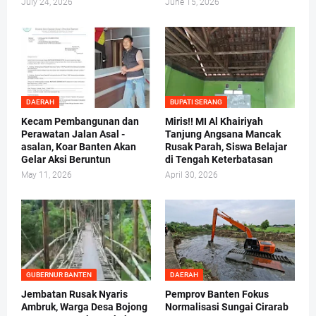
July 24, 2026
June 15, 2026
DAERAH
BUPATI SERANG
Kecam Pembangunan dan
Miris!! MI Al Khairiyah
Perawatan Jalan Asal -
Tanjung Angsana Mancak
asalan, Koar Banten Akan
Rusak Parah, Siswa Belajar
Gelar Aksi Beruntun
di Tengah Keterbatasan
May 11, 2026
April 30, 2026
GUBERNUR BANTEN
DAERAH
Jembatan Rusak Nyaris
Pemprov Banten Fokus
Ambruk, Warga Desa Bojong
Normalisasi Sungai Cirarab