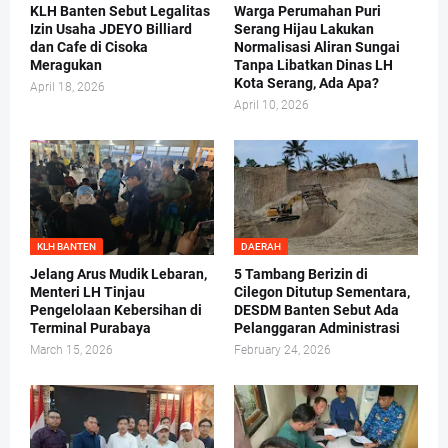
KLH Banten Sebut Legalitas
Warga Perumahan Puri
Izin Usaha JDEYO Billiard
Serang Hijau Lakukan
dan Cafe di Cisoka
Normalisasi Aliran Sungai
Meragukan
Tanpa Libatkan Dinas LH
Kota Serang, Ada Apa?
April 18, 2026
April 10, 2026
KLH BANTEN
DAERAH
Jelang Arus Mudik Lebaran,
5 Tambang Berizin di
Menteri LH Tinjau
Cilegon Ditutup Sementara,
Pengelolaan Kebersihan di
DESDM Banten Sebut Ada
Terminal Purabaya
Pelanggaran Administrasi
March 15, 2026
February 24, 2026