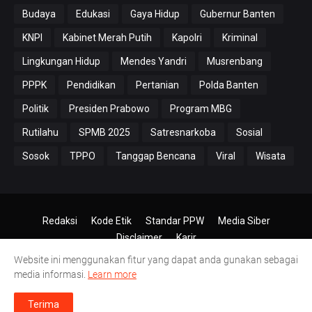
Budaya
Edukasi
Gaya Hidup
Gubernur Banten
KNPI
Kabinet Merah Putih
Kapolri
Kriminal
Lingkungan Hidup
Mendes Yandri
Musrenbang
PPPK
Pendidikan
Pertanian
Polda Banten
Politik
Presiden Prabowo
Program MBG
Rutilahu
SPMB 2025
Satresnarkoba
Sosial
Sosok
TPPO
Tanggap Bencana
Viral
Wisata
Redaksi
Kode Etik
Standar PPW
Media Siber
Disclaimer
Karir
Website ini menggunakan fitur yang dapat anda gunakan sebagai
© 2024-2026
PT.Antero Inti Media
media informasi.
Learn more
Terima
Meski Jumlah Peserta dibawah 300 Orang
|
Ahmad Yani Lantik Kepengurusan T