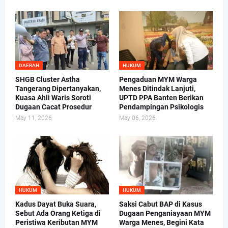
DAERAH
HUKUM
SHGB Cluster Astha
Pengaduan MYM Warga
Tangerang Dipertanyakan,
Menes Ditindak Lanjuti,
Kuasa Ahli Waris Soroti
UPTD PPA Banten Berikan
Dugaan Cacat Prosedur
Pendampingan Psikologis
May 11, 2026
May 06, 2026
HUKUM
HUKUM
Kadus Dayat Buka Suara,
Saksi Cabut BAP di Kasus
Sebut Ada Orang Ketiga di
Dugaan Penganiayaan MYM
Peristiwa Keributan MYM
Warga Menes, Begini Kata