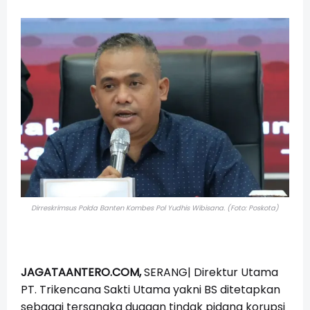
Dirreskrimsus Polda Banten Kombes Pol Yudhis Wibisana. (Foto: Poskota)
JAGATAANTERO.COM,
SERANG| Direktur Utama
PT. Trikencana Sakti Utama yakni BS ditetapkan
sebagai tersangka dugaan tindak pidana korupsi