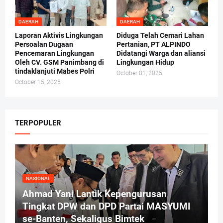
DAERAH
DAERAH
Laporan Aktivis Lingkungan
Diduga Telah Cemari Lahan
Persoalan Dugaan
Pertanian, PT ALPINDO
Pencemaran Lingkungan
Didatangi Warga dan aliansi
Oleh CV. GSM Panimbang di
Lingkungan Hidup
tindaklanjuti Mabes Polri
October 01, 2025
October 15, 2025
TERPOPULER
NASIONAL
Ahmad Yani Lantik Kepengurusan
Tingkat DPW dan DPD Partai MASYUMI
se-Banten, Sekaligus Bimtek