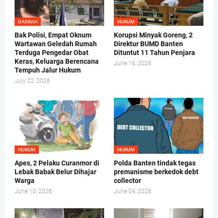
DAERAH
HUKUM
Bak Polisi, Empat Oknum
Korupsi Minyak Goreng, 2
Wartawan Geledah Rumah
Direktur BUMD Banten
Terduga Pengedar Obat
Dituntut 11 Tahun Penjara
Keras, Keluarga Berencana
June 16, 2026
Tempuh Jalur Hukum
July 22, 2026
HUKUM
HUKUM
Apes, 2 Pelaku Curanmor di
Polda Banten tindak tegas
Lebak Babak Belur Dihajar
premanisme berkedok debt
Warga
collector
June 10, 2026
June 04, 2026