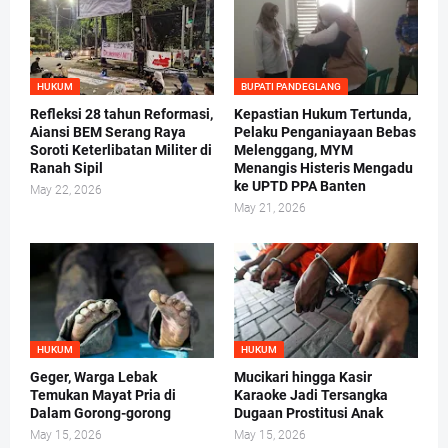
HUKUM
BUPATI PANDEGLANG
Refleksi 28 tahun Reformasi,
Kepastian Hukum Tertunda,
Aiansi BEM Serang Raya
Pelaku Penganiayaan Bebas
Soroti Keterlibatan Militer di
Melenggang, MYM
Ranah Sipil
Menangis Histeris Mengadu
ke UPTD PPA Banten
May 22, 2026
May 21, 2026
HUKUM
HUKUM
Geger, Warga Lebak
Mucikari hingga Kasir
Temukan Mayat Pria di
Karaoke Jadi Tersangka
Dalam Gorong-gorong
Dugaan Prostitusi Anak
May 15, 2026
May 15, 2026