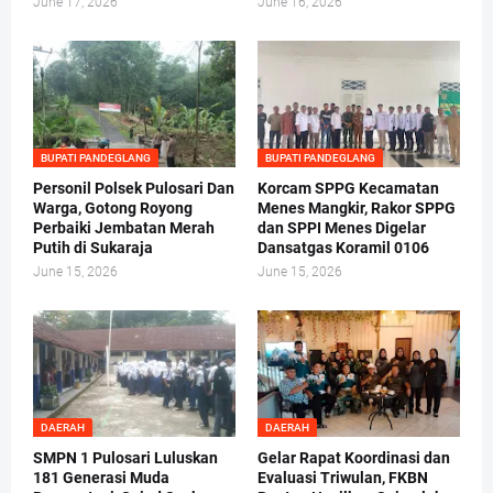
June 17, 2026
June 16, 2026
BUPATI PANDEGLANG
BUPATI PANDEGLANG
Personil Polsek Pulosari Dan
Korcam SPPG Kecamatan
Warga, Gotong Royong
Menes Mangkir, Rakor SPPG
Perbaiki Jembatan Merah
dan SPPI Menes Digelar
Putih di Sukaraja
Dansatgas Koramil 0106
June 15, 2026
June 15, 2026
DAERAH
DAERAH
SMPN 1 Pulosari Luluskan
Gelar Rapat Koordinasi dan
181 Generasi Muda
Evaluasi Triwulan, FKBN