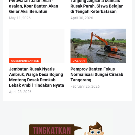
Perawatan Jalan Asal -
Tanjung Angsana Mancak
asalan, Koar Banten Akan
Rusak Parah, Siswa Belajar
Gelar Aksi Beruntun
di Tengah Keterbatasan
May 11, 2026
April 30, 2026
GUBERNUR BANTEN
DAERAH
Jembatan Rusak Nyaris
Pemprov Banten Fokus
Ambruk, Warga Desa Bojong
Normalisasi Sungai Cirarab
Menteng Desak Pemkab
Tangerang
Lebak Ambil Tindakan Nyata
February 25, 2026
April 28, 2026