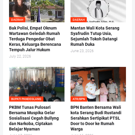
DAERAH
DAERAH
Bak Polisi, Empat Oknum
Mantan Wali Kota Serang
Wartawan Geledah Rumah
Syafrudin Tutup Usia,
Terduga Pengedar Obat
Sejumlah Tokoh Datangi
Keras, Keluarga Berencana
Rumah Duka
Tempuh Jalur Hukum
June 23, 2026
July 22, 2026
BUPATI PANDEGLANG
ATR/BPN
PKBM Tunas Pulosari
BPN Banten Bersama Wali
Bersama Muspika Gelar
kota Serang Budi Rustandi
Sosialisasi Cegah Bullyng
Serahkan Sertipikat PTSL
dan Narkoba, Ciptakan
Door to Door ke Rumah
Belajar Nyaman
Warga