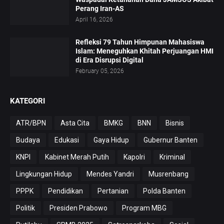
Perang Iran-AS
April 16, 2026
Refleksi 79 Tahun Himpunan Mahasiswa
Islam: Meneguhkan Khitah Perjuangan HMI
di Era Disrupsi Digital
February 05, 2026
KATEGORI
ATR/BPN
Asta Cita
BMKG
BNN
Bisnis
Budaya
Edukasi
Gaya Hidup
Gubernur Banten
KNPI
Kabinet Merah Putih
Kapolri
Kriminal
Lingkungan Hidup
Mendes Yandri
Musrenbang
PPPK
Pendidikan
Pertanian
Polda Banten
Politik
Presiden Prabowo
Program MBG