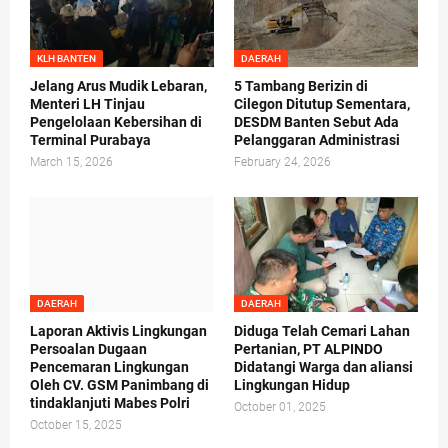
KLH BANTEN
DAERAH
Jelang Arus Mudik Lebaran,
5 Tambang Berizin di
Menteri LH Tinjau
Cilegon Ditutup Sementara,
Pengelolaan Kebersihan di
DESDM Banten Sebut Ada
Terminal Purabaya
Pelanggaran Administrasi
March 15, 2026
February 24, 2026
DAERAH
DAERAH
Laporan Aktivis Lingkungan
Diduga Telah Cemari Lahan
Persoalan Dugaan
Pertanian, PT ALPINDO
Pencemaran Lingkungan
Didatangi Warga dan aliansi
Oleh CV. GSM Panimbang di
Lingkungan Hidup
tindaklanjuti Mabes Polri
October 01, 2025
October 15, 2025