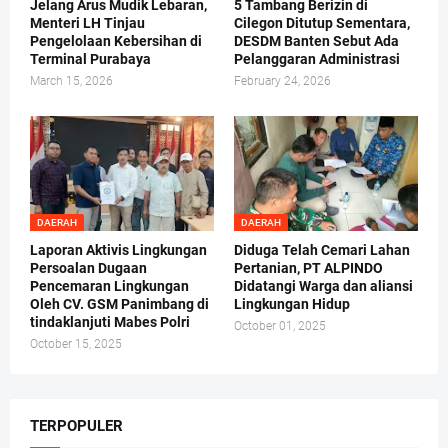
Jelang Arus Mudik Lebaran,
5 Tambang Berizin di
Menteri LH Tinjau
Cilegon Ditutup Sementara,
Pengelolaan Kebersihan di
DESDM Banten Sebut Ada
Terminal Purabaya
Pelanggaran Administrasi
March 15, 2026
February 24, 2026
DAERAH
DAERAH
Laporan Aktivis Lingkungan
Diduga Telah Cemari Lahan
Persoalan Dugaan
Pertanian, PT ALPINDO
Pencemaran Lingkungan
Didatangi Warga dan aliansi
Oleh CV. GSM Panimbang di
Lingkungan Hidup
tindaklanjuti Mabes Polri
October 01, 2025
October 15, 2025
TERPOPULER