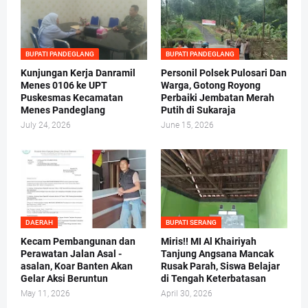
BUPATI PANDEGLANG
BUPATI PANDEGLANG
Kunjungan Kerja Danramil
Personil Polsek Pulosari Dan
Menes 0106 ke UPT
Warga, Gotong Royong
Puskesmas Kecamatan
Perbaiki Jembatan Merah
Menes Pandeglang
Putih di Sukaraja
July 24, 2026
June 15, 2026
DAERAH
BUPATI SERANG
Kecam Pembangunan dan
Miris!! MI Al Khairiyah
Perawatan Jalan Asal -
Tanjung Angsana Mancak
asalan, Koar Banten Akan
Rusak Parah, Siswa Belajar
Gelar Aksi Beruntun
di Tengah Keterbatasan
May 11, 2026
April 30, 2026