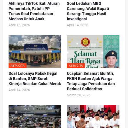
Akhirnya TikTok Ikuti Aturan
Soal Ledakan MBG
Pemerintah, Patuhi PP
Carenang, Wakil Bupati
Tunas Soal Pembatasan
Serang: Tunggu Hasil
Medsos Untuk Anak
Investigasi
April 15, 2026
April 14, 2026
ASTA CITA
ASTA CITA
Soal Lolosnya Rokok Ilegal
Ucapkan Selamat Idulfitri,
di Banten, GMP Soroti
FKBN Banten Ajak Warga
Kinerja Bea dan Cukai Merak
Tetap Jaga Persatuan dan
Perkuat Solidaritas
April 14, 2026
March 20, 2026