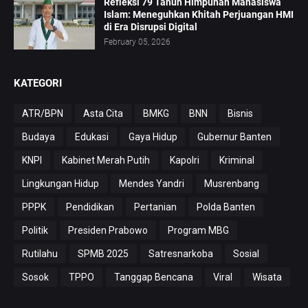
Refleksi 79 Tahun Himpunan Mahasiswa
Islam: Meneguhkan Khitah Perjuangan HMI
di Era Disrupsi Digital
February 05, 2026
KATEGORI
ATR/BPN
Asta Cita
BMKG
BNN
Bisnis
Budaya
Edukasi
Gaya Hidup
Gubernur Banten
KNPI
Kabinet Merah Putih
Kapolri
Kriminal
Lingkungan Hidup
Mendes Yandri
Musrenbang
PPPK
Pendidikan
Pertanian
Polda Banten
Politik
Presiden Prabowo
Program MBG
Rutilahu
SPMB 2025
Satresnarkoba
Sosial
Sosok
TPPO
Tanggap Bencana
Viral
Wisata