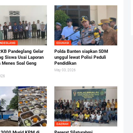
ANDEGLANG
EDUKASI
KB Pandeglang Gelar
Polda Banten siapkan SDM
ng Siswa Usai Laporan
unggul lewat Polisi Peduli
 Menes Soal Geng
Pendidikan
May 03, 2026
026
DAERAH
 3000 Murid KPM di
Pererat Silaturahmi