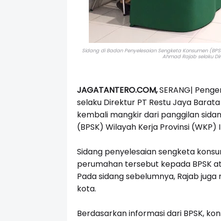
Sidang di Badan Penyelesaian Sengketa Konsumen (BPSK) 
Ahmad Rajab selaku Dir
JAGATANTERO.COM,
SERANG| Pengem
selaku Direktur PT Restu Jaya Barata
kembali mangkir dari panggilan sid
(BPSK) Wilayah Kerja Provinsi (WKP) I
Sidang penyelesaian sengketa konsu
perumahan tersebut kepada BPSK ata
Pada sidang sebelumnya, Rajab juga 
kota.
Berdasarkan informasi dari BPSK, k