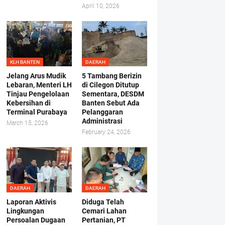
April 10, 2026
KLH BANTEN
DAERAH
Jelang Arus Mudik
5 Tambang Berizin
Lebaran, Menteri LH
di Cilegon Ditutup
Tinjau Pengelolaan
Sementara, DESDM
Kebersihan di
Banten Sebut Ada
Terminal Purabaya
Pelanggaran
Administrasi
March 15, 2026
February 24, 2026
DAERAH
DAERAH
Laporan Aktivis
Diduga Telah
Lingkungan
Cemari Lahan
Persoalan Dugaan
Pertanian, PT