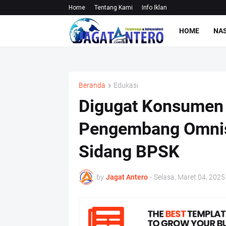
Home
Tentang Kami
Info Iklan
HOME
NA
Beranda
Edukasi
Digugat Konsumen 
Pengembang Omnis H
Sidang BPSK
by
Jagat Antero
-
Selasa, Maret 04, 2025