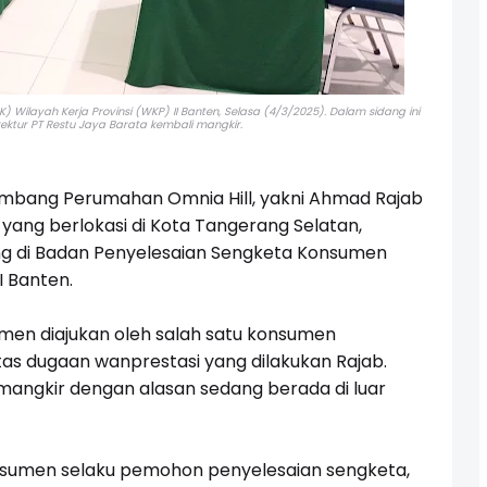
Wilayah Kerja Provinsi (WKP) II Banten, Selasa (4/3/2025). Dalam sidang ini
ektur PT Restu Jaya Barata kembali mangkir.
bang Perumahan Omnia Hill, yakni Ahmad Rajab
 yang berlokasi di Kota Tangerang Selatan,
ang di Badan Penyelesaian Sengketa Konsumen
I Banten.
men diajukan oleh salah satu konsumen
s dugaan wanprestasi yang dilakukan Rajab.
mangkir dengan alasan sedang berada di luar
onsumen selaku pemohon penyelesaian sengketa,