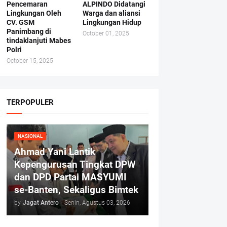
Pencemaran
ALPINDO Didatangi
Lingkungan Oleh
Warga dan aliansi
CV. GSM
Lingkungan Hidup
Panimbang di
October 01, 2025
tindaklanjuti Mabes
Polri
October 15, 2025
TERPOPULER
NASIONAL
Ahmad Yani Lantik
Kepengurusan Tingkat DPW
dan DPD Partai MASYUMI
se-Banten, Sekaligus Bimtek
by
Jagat Antero
-
Senin, Agustus 03, 2026