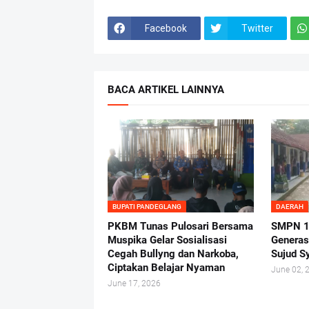
Facebook
Twitter
BACA ARTIKEL LAINNYA
BUPATI PANDEGLANG
DAERAH
PKBM Tunas Pulosari Bersama
SMPN 1 
Muspika Gelar Sosialisasi
Generas
Cegah Bullyng dan Narkoba,
Sujud S
Ciptakan Belajar Nyaman
June 02, 
June 17, 2026