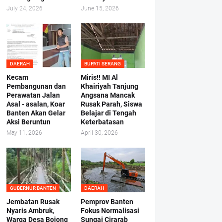
July 24, 2026
June 15, 2026
DAERAH
BUPATI SERANG
Kecam
Miris!! MI Al
Pembangunan dan
Khairiyah Tanjung
Perawatan Jalan
Angsana Mancak
Asal - asalan, Koar
Rusak Parah, Siswa
Banten Akan Gelar
Belajar di Tengah
Aksi Beruntun
Keterbatasan
May 11, 2026
April 30, 2026
GUBERNUR BANTEN
DAERAH
Jembatan Rusak
Pemprov Banten
Nyaris Ambruk,
Fokus Normalisasi
Warga Desa Bojong
Sungai Cirarab