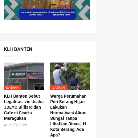
KLH BANTEN
DAERAH
DAERAH
KLH Banten Sebut
Warga Perumahan
Legalitas Izin Usaha
Puri Serang Hijau
JDEYO Billiard dan
Lakukan
Cafe di Cisoka
Normalisasi Aliran
Meragukan
Sungai Tanpa
Libatkan Dinas LH
April 18, 2026
Kota Serang, Ada
Apa?