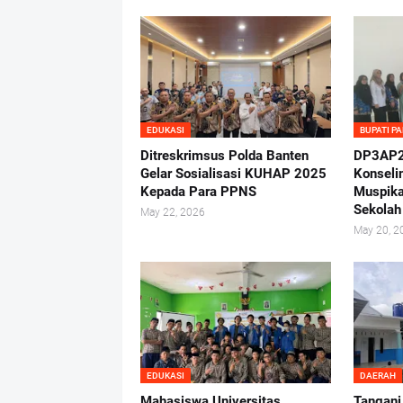
EDUKASI
BUPATI P
Ditreskrimsus Polda Banten
DP3AP2
Gelar Sosialisasi KUHAP 2025
Konseli
Kepada Para PPNS
Muspika
Sekolah
May 22, 2026
May 20, 2
EDUKASI
DAERAH
Mahasiswa Universitas
Tangani