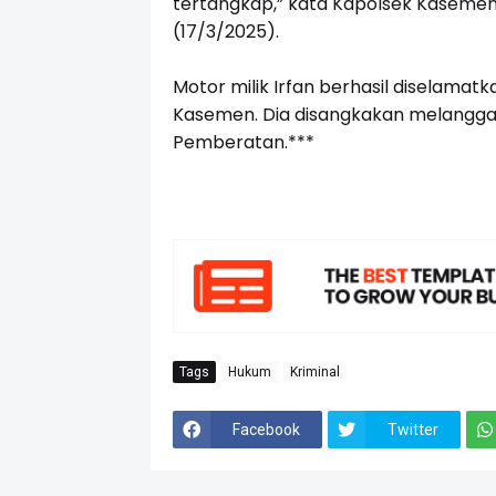
tertangkap,” kata Kapolsek Kaseme
(17/3/2025).
Motor milik Irfan berhasil diselamat
Kasemen. Dia disangkakan melanggar
Pemberatan.***
Tags
Hukum
Kriminal
Facebook
Twitter