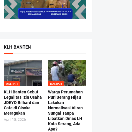
KLH BANTEN
DAERAH
DAERAH
KLH Banten Sebut
Warga Perumahan
Legalitas Izin Usaha
Puri Serang Hijau
JDEYO Billiard dan
Lakukan
Cafe di Cisoka
Normalisasi Aliran
Meragukan
Sungai Tanpa
Libatkan Dinas LH
April 18, 2026
Kota Serang, Ada
Apa?