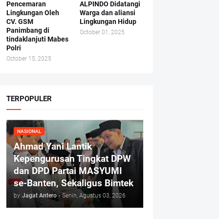
Pencemaran
ALPINDO Didatangi
Lingkungan Oleh
Warga dan aliansi
CV. GSM
Lingkungan Hidup
Panimbang di
October 01, 2025
tindaklanjuti Mabes
Polri
October 15, 2025
TERPOPULER
NASIONAL
Ahmad Yani Lantik
Kepengurusan Tingkat DPW
dan DPD Partai MASYUMI
se-Banten, Sekaligus Bimtek
by
Jagat Antero
-
Senin, Agustus 03, 2026