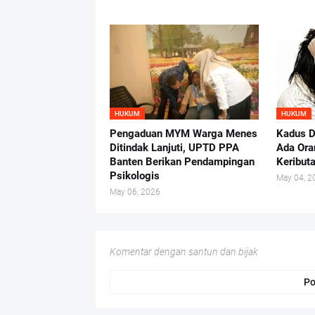
HUKUM
HUKUM
Pengaduan MYM Warga Menes
Kadus D
Ditindak Lanjuti, UPTD PPA
Ada Ora
Banten Berikan Pendampingan
Keribut
Psikologis
May 04, 2
May 06, 2026
Komentar dengan santun dan bijak
Po