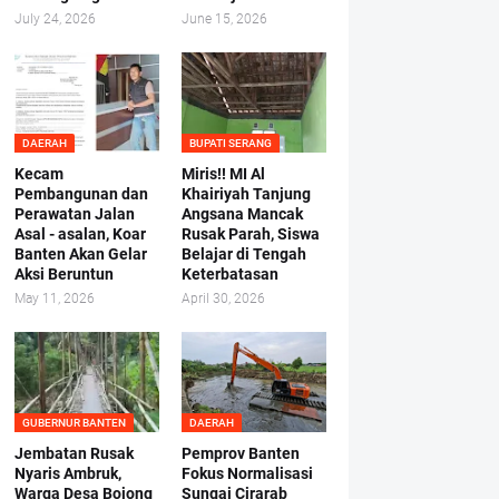
July 24, 2026
June 15, 2026
DAERAH
BUPATI SERANG
Kecam
Miris!! MI Al
Pembangunan dan
Khairiyah Tanjung
Perawatan Jalan
Angsana Mancak
Asal - asalan, Koar
Rusak Parah, Siswa
Banten Akan Gelar
Belajar di Tengah
Aksi Beruntun
Keterbatasan
May 11, 2026
April 30, 2026
GUBERNUR BANTEN
DAERAH
Jembatan Rusak
Pemprov Banten
Nyaris Ambruk,
Fokus Normalisasi
Warga Desa Bojong
Sungai Cirarab