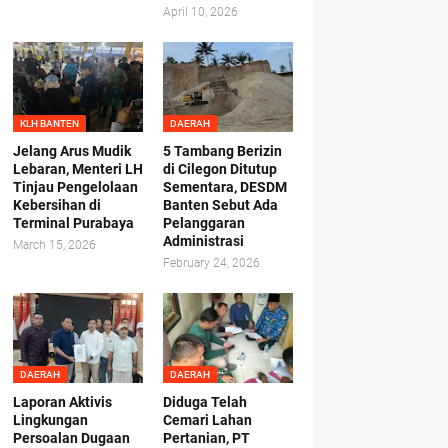
April 10, 2026
KLH BANTEN
DAERAH
Jelang Arus Mudik
5 Tambang Berizin
Lebaran, Menteri LH
di Cilegon Ditutup
Tinjau Pengelolaan
Sementara, DESDM
Kebersihan di
Banten Sebut Ada
Terminal Purabaya
Pelanggaran
Administrasi
March 15, 2026
February 24, 2026
DAERAH
DAERAH
Laporan Aktivis
Diduga Telah
Lingkungan
Cemari Lahan
Persoalan Dugaan
Pertanian, PT