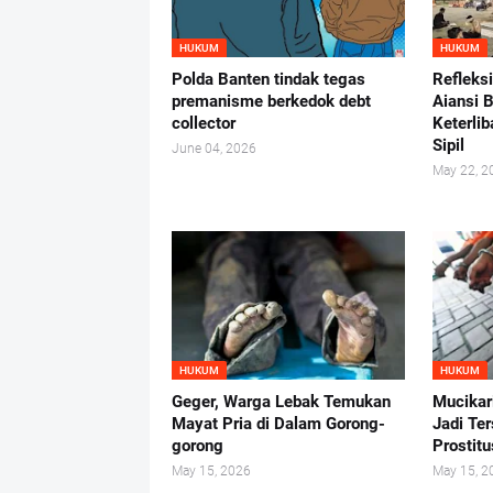
HUKUM
HUKUM
Polda Banten tindak tegas
Refleks
premanisme berkedok debt
Aiansi 
collector
Keterlib
Sipil
June 04, 2026
May 22, 2
HUKUM
HUKUM
Geger, Warga Lebak Temukan
Mucikar
Mayat Pria di Dalam Gorong-
Jadi Te
gorong
Prostit
May 15, 2026
May 15, 2