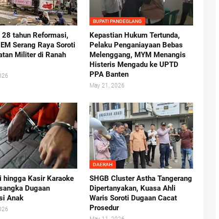
BUPATI PANDEGLANG
i 28 tahun Reformasi,
Kepastian Hukum Tertunda,
BEM Serang Raya Soroti
Pelaku Penganiayaan Bebas
atan Militer di Ranah
Melenggang, MYM Menangis
Histeris Mengadu ke UPTD
PPA Banten
026
May 21, 2026
DAERAH
i hingga Kasir Karaoke
SHGB Cluster Astha Tangerang
rsangka Dugaan
Dipertanyakan, Kuasa Ahli
usi Anak
Waris Soroti Dugaan Cacat
Prosedur
026