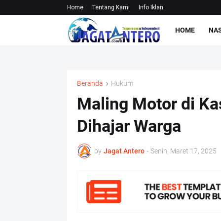
Home
Tentang Kami
Info Iklan
HOME
NA
Beranda
Hukum
Maling Motor di K
Dihajar Warga
by
Jagat Antero
-
Senin, Maret 17, 2025