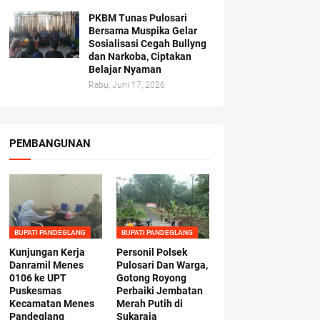
PKBM Tunas Pulosari
Bersama Muspika Gelar
Sosialisasi Cegah Bullyng
dan Narkoba, Ciptakan
Belajar Nyaman
Rabu, Juni 17, 2026
PEMBANGUNAN
BUPATI PANDEGLANG
BUPATI PANDEGLANG
Kunjungan Kerja
Personil Polsek
Danramil Menes
Pulosari Dan Warga,
0106 ke UPT
Gotong Royong
Puskesmas
Perbaiki Jembatan
Kecamatan Menes
Merah Putih di
Pandeglang
Sukaraja