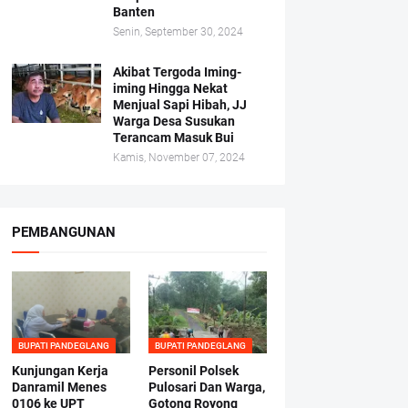
Banten
Senin, September 30, 2024
Akibat Tergoda Iming-
iming Hingga Nekat
Menjual Sapi Hibah, JJ
Warga Desa Susukan
Terancam Masuk Bui
Kamis, November 07, 2024
PEMBANGUNAN
BUPATI PANDEGLANG
BUPATI PANDEGLANG
Kunjungan Kerja
Personil Polsek
Danramil Menes
Pulosari Dan Warga,
0106 ke UPT
Gotong Royong