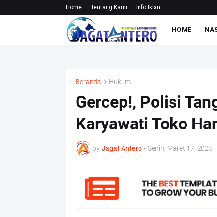
Home
Tentang Kami
Info Iklan
HOME
NA
Beranda
Hukum
Gercep!, Polisi T
Karyawati Toko Ha
by
Jagat Antero
-
Senin, Maret 17, 2025