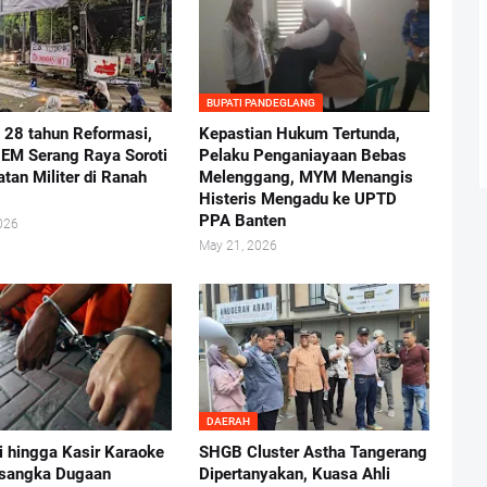
BUPATI PANDEGLANG
i 28 tahun Reformasi,
Kepastian Hukum Tertunda,
BEM Serang Raya Soroti
Pelaku Penganiayaan Bebas
atan Militer di Ranah
Melenggang, MYM Menangis
Histeris Mengadu ke UPTD
PPA Banten
026
May 21, 2026
DAERAH
i hingga Kasir Karaoke
SHGB Cluster Astha Tangerang
rsangka Dugaan
Dipertanyakan, Kuasa Ahli