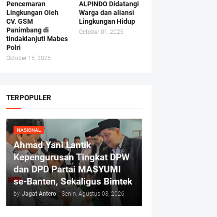
Pencemaran
ALPINDO Didatangi
Lingkungan Oleh
Warga dan aliansi
CV. GSM
Lingkungan Hidup
Panimbang di
October 01, 2025
tindaklanjuti Mabes
Polri
October 15, 2025
TERPOPULER
NASIONAL
Ahmad Yani Lantik
Kepengurusan Tingkat DPW
dan DPD Partai MASYUMI
se-Banten, Sekaligus Bimtek
by
Jagat Antero
-
Senin, Agustus 03, 2026