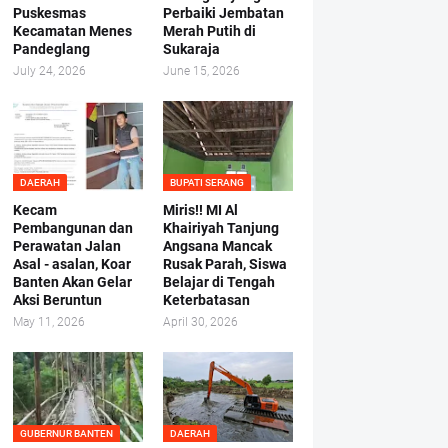
Puskesmas
Perbaiki Jembatan
Kecamatan Menes
Merah Putih di
Pandeglang
Sukaraja
July 24, 2026
June 15, 2026
DAERAH
BUPATI SERANG
Kecam
Miris!! MI Al
Pembangunan dan
Khairiyah Tanjung
Perawatan Jalan
Angsana Mancak
Asal - asalan, Koar
Rusak Parah, Siswa
Banten Akan Gelar
Belajar di Tengah
Aksi Beruntun
Keterbatasan
May 11, 2026
April 30, 2026
GUBERNUR BANTEN
DAERAH