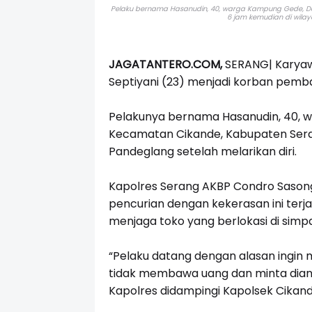
Pelaku bernama Hasanudin, 40, warga Kampung Gede, De
6 jam kemudian di wilay
JAGATANTERO.COM,
SERANG|
Karyaw
Septiyani (23) menjadi korban pemb
Pelakunya bernama Hasanudin, 40, 
Kecamatan Cikande, Kabupaten Serang
Pandeglang setelah melarikan diri.
Kapolres Serang AKBP Condro Sasong
pencurian dengan kekerasan ini terja
menjaga toko yang berlokasi di simp
“Pelaku datang dengan alasan ingin
tidak membawa uang dan minta dian
Kapolres didampingi Kapolsek Cikan