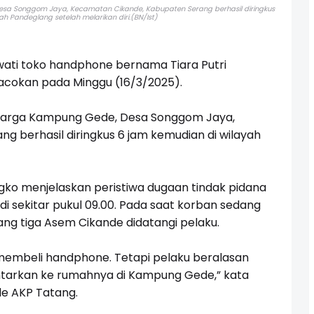
sa Songgom Jaya, Kecamatan Cikande, Kabupaten Serang berhasil diringkus
ah Pandeglang setelah melarikan diri.(BN/Ist)
ati toko handphone bernama Tiara Putri
acokan pada Minggu (16/3/2025).
warga Kampung Gede, Desa Songgom Jaya,
 berhasil diringkus 6 jam kemudian di wilayah
ko menjelaskan peristiwa dugaan tindak pidana
di sekitar pukul 09.00. Pada saat korban sedang
ang tiga Asem Cikande didatangi pelaku.
 membeli handphone. Tetapi pelaku beralasan
tarkan ke rumahnya di Kampung Gede,” kata
de AKP Tatang.