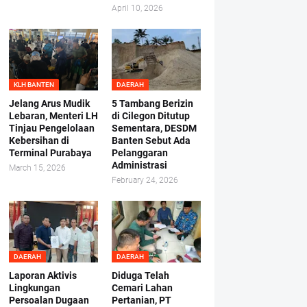
April 10, 2026
KLH BANTEN
DAERAH
Jelang Arus Mudik
5 Tambang Berizin
Lebaran, Menteri LH
di Cilegon Ditutup
Tinjau Pengelolaan
Sementara, DESDM
Kebersihan di
Banten Sebut Ada
Terminal Purabaya
Pelanggaran
Administrasi
March 15, 2026
February 24, 2026
DAERAH
DAERAH
Laporan Aktivis
Diduga Telah
Lingkungan
Cemari Lahan
Persoalan Dugaan
Pertanian, PT