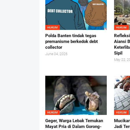
HUKUM
HUKUM
Polda Banten tindak tegas
Refleks
premanisme berkedok debt
Aiansi 
collector
Keterlib
Sipil
June 04, 2026
May 22, 2
HUKUM
HUKUM
Geger, Warga Lebak Temukan
Mucikar
Mayat Pria di Dalam Gorong-
Jadi Te