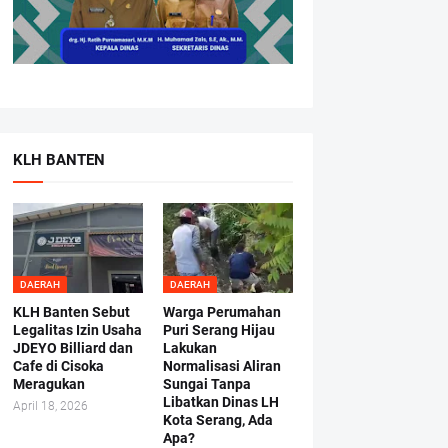
KLH BANTEN
DAERAH
DAERAH
KLH Banten Sebut
Warga Perumahan
Legalitas Izin Usaha
Puri Serang Hijau
JDEYO Billiard dan
Lakukan
Cafe di Cisoka
Normalisasi Aliran
Meragukan
Sungai Tanpa
Libatkan Dinas LH
April 18, 2026
Kota Serang, Ada
Apa?