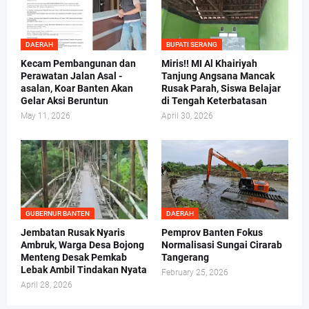
DAERAH
BUPATI SERANG
Kecam Pembangunan dan
Miris!! MI Al Khairiyah
Perawatan Jalan Asal -
Tanjung Angsana Mancak
asalan, Koar Banten Akan
Rusak Parah, Siswa Belajar
Gelar Aksi Beruntun
di Tengah Keterbatasan
May 11, 2026
April 30, 2026
GUBERNUR BANTEN
DAERAH
Jembatan Rusak Nyaris
Pemprov Banten Fokus
Ambruk, Warga Desa Bojong
Normalisasi Sungai Cirarab
Menteng Desak Pemkab
Tangerang
Lebak Ambil Tindakan Nyata
February 25, 2026
April 28, 2026