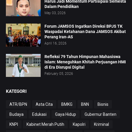
Harus Jadi Momentum Partisipasi Semesta
Dalam Pendidikan
May 03, 2026
Forum JAMSOS Ingatkan Direksi BPJS TK
Waspadai Ketahanan Dana JAMSOS Akibat
Perang Iran-AS
April 16, 2026
Refleksi 79 Tahun Himpunan Mahasiswa
Islam: Meneguhkan Khitah Perjuangan HMI
di Era Disrupsi Digital
February 05, 2026
KATEGORI
ATR/BPN
Asta Cita
BMKG
BNN
Bisnis
Budaya
Edukasi
Gaya Hidup
Gubernur Banten
KNPI
Kabinet Merah Putih
Kapolri
Kriminal