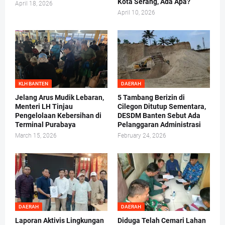
Kota Serang, Ada Apa?
April 18, 2026
April 10, 2026
KLH BANTEN
DAERAH
Jelang Arus Mudik Lebaran,
5 Tambang Berizin di
Menteri LH Tinjau
Cilegon Ditutup Sementara,
Pengelolaan Kebersihan di
DESDM Banten Sebut Ada
Terminal Purabaya
Pelanggaran Administrasi
March 15, 2026
February 24, 2026
DAERAH
DAERAH
Laporan Aktivis Lingkungan
Diduga Telah Cemari Lahan