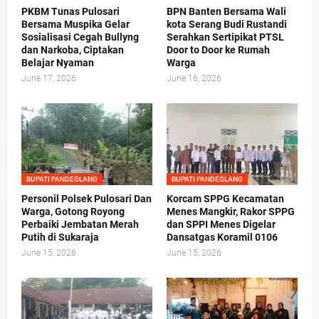
PKBM Tunas Pulosari
BPN Banten Bersama Wali
Bersama Muspika Gelar
kota Serang Budi Rustandi
Sosialisasi Cegah Bullyng
Serahkan Sertipikat PTSL
dan Narkoba, Ciptakan
Door to Door ke Rumah
Belajar Nyaman
Warga
June 17, 2026
June 16, 2026
BUPATI PANDEGLANG
BUPATI PANDEGLANG
Personil Polsek Pulosari Dan
Korcam SPPG Kecamatan
Warga, Gotong Royong
Menes Mangkir, Rakor SPPG
Perbaiki Jembatan Merah
dan SPPI Menes Digelar
Putih di Sukaraja
Dansatgas Koramil 0106
June 15, 2026
June 15, 2026