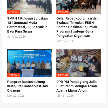
DAERAH
DAERAH
SMPN 1 Pulosari Luluskan
Gelar Rapat Koordinasi dan
181 Generasi Muda
Evaluasi Triwulan, FKBN
Berprestasi, Sujud Syukur
Banten Hasilkan Sejumlah
Bagi Para Siswa
Program Strategis Guna
Penguatan Organisasi
June 02, 2026
May 24, 2026
DAERAH
DAERAH
Pemprov Banten dukung
DPD PSI Pandeglang Jalin
kelanjutan konservasi DAS
Silaturahmi dengan Tokoh
Cidanau
Agama Mama Anom
May 22, 2026
May 21, 2026