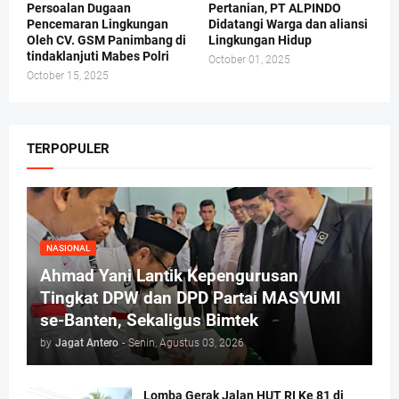
Persoalan Dugaan
Pertanian, PT ALPINDO
Pencemaran Lingkungan
Didatangi Warga dan aliansi
Oleh CV. GSM Panimbang di
Lingkungan Hidup
tindaklanjuti Mabes Polri
October 01, 2025
October 15, 2025
TERPOPULER
NASIONAL
Ahmad Yani Lantik Kepengurusan
Tingkat DPW dan DPD Partai MASYUMI
se-Banten, Sekaligus Bimtek
by
Jagat Antero
-
Senin, Agustus 03, 2026
Lomba Gerak Jalan HUT RI Ke 81 di