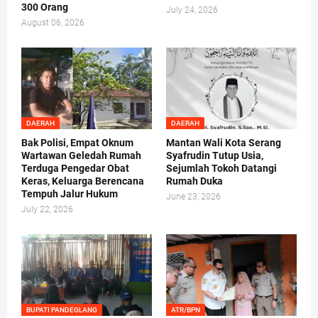
300 Orang
July 24, 2026
August 06, 2026
DAERAH
DAERAH
Bak Polisi, Empat Oknum
Mantan Wali Kota Serang
Wartawan Geledah Rumah
Syafrudin Tutup Usia,
Terduga Pengedar Obat
Sejumlah Tokoh Datangi
Keras, Keluarga Berencana
Rumah Duka
Tempuh Jalur Hukum
June 23, 2026
July 22, 2026
BUPATI PANDEGLANG
ATR/BPN