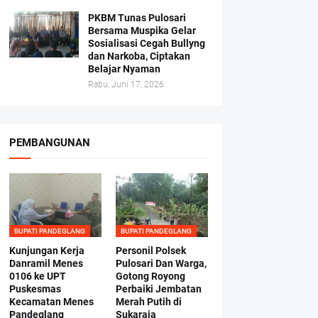
PKBM Tunas Pulosari
Bersama Muspika Gelar
Sosialisasi Cegah Bullyng
dan Narkoba, Ciptakan
Belajar Nyaman
Rabu, Juni 17, 2026
PEMBANGUNAN
BUPATI PANDEGLANG
BUPATI PANDEGLANG
Kunjungan Kerja
Personil Polsek
Danramil Menes
Pulosari Dan Warga,
0106 ke UPT
Gotong Royong
Puskesmas
Perbaiki Jembatan
Kecamatan Menes
Merah Putih di
Pandeglang
Sukaraja