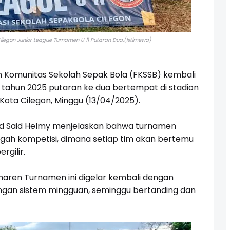
legon Junior League Turnamen U 11 Putaran Dua.(Istimewa)
 Komunitas Sekolah Sepak Bola (FKSSB) kembali
1 tahun 2025 putaran ke dua bertempat di stadion
ota Cilegon, Minggu (13/04/2025).
d Said Helmy menjelaskan bahwa turnamen
ah kompetisi, dimana setiap tim akan bertemu
rgilir.
maren Turnamen ini digelar kembali dengan
ngan sistem mingguan, seminggu bertanding dan