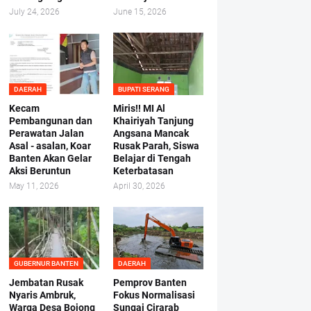
July 24, 2026
June 15, 2026
DAERAH
BUPATI SERANG
Kecam
Miris!! MI Al
Pembangunan dan
Khairiyah Tanjung
Perawatan Jalan
Angsana Mancak
Asal - asalan, Koar
Rusak Parah, Siswa
Banten Akan Gelar
Belajar di Tengah
Aksi Beruntun
Keterbatasan
May 11, 2026
April 30, 2026
GUBERNUR BANTEN
DAERAH
Jembatan Rusak
Pemprov Banten
Nyaris Ambruk,
Fokus Normalisasi
Warga Desa Bojong
Sungai Cirarab