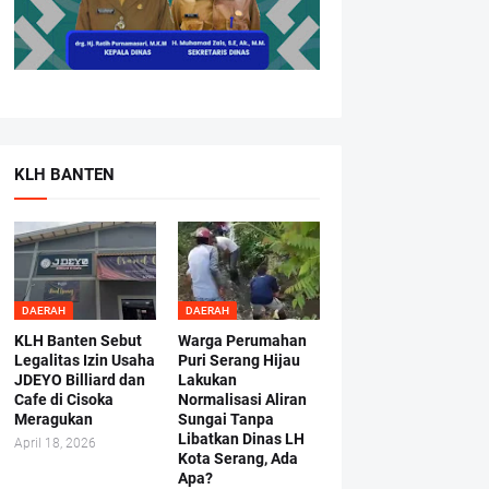
KLH BANTEN
DAERAH
DAERAH
KLH Banten Sebut
Warga Perumahan
Legalitas Izin Usaha
Puri Serang Hijau
JDEYO Billiard dan
Lakukan
Cafe di Cisoka
Normalisasi Aliran
Meragukan
Sungai Tanpa
Libatkan Dinas LH
April 18, 2026
Kota Serang, Ada
Apa?