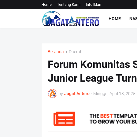
Home
Tentang Kami
Info Iklan
HOME
NA
Beranda
Daerah
Forum Komunitas S
Junior League Tur
by
Jagat Antero
-
Minggu, April 13, 2025