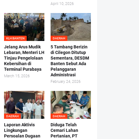
April 10, 2026
KLH BANTEN
DAERAH
Jelang Arus Mudik
5 Tambang Berizin
Lebaran, Menteri LH
di Cilegon Ditutup
Tinjau Pengelolaan
Sementara, DESDM
Kebersihan di
Banten Sebut Ada
Terminal Purabaya
Pelanggaran
Administrasi
March 15, 2026
February 24, 2026
DAERAH
DAERAH
Laporan Aktivis
Diduga Telah
Lingkungan
Cemari Lahan
Persoalan Dugaan
Pertanian, PT