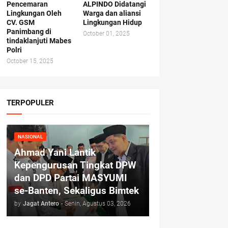
Pencemaran
ALPINDO Didatangi
Lingkungan Oleh
Warga dan aliansi
CV. GSM
Lingkungan Hidup
Panimbang di
October 01, 2025
tindaklanjuti Mabes
Polri
October 15, 2025
TERPOPULER
NASIONAL
Ahmad Yani Lantik
Kepengurusan Tingkat DPW
dan DPD Partai MASYUMI
se-Banten, Sekaligus Bimtek
by
Jagat Antero
-
Senin, Agustus 03, 2026