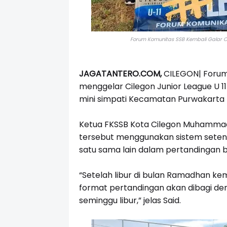
Forum Komunitas SSB Kembali Galar Ci
JAGATANTERO.COM,
CILEGON| Forum
menggelar Cilegon Junior League U 1
mini simpati Kecamatan Purwakarta K
Ketua FKSSB Kota Cilegon Muhamma
tersebut menggunakan sistem seteng
satu sama lain dalam pertandingan be
“Setelah libur di bulan Ramadhan ke
format pertandingan akan dibagi de
seminggu libur,” jelas Said.