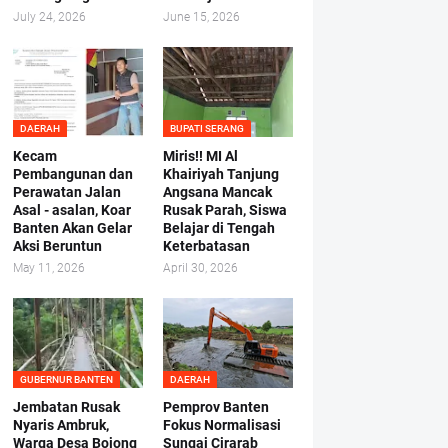
July 24, 2026
June 15, 2026
DAERAH
BUPATI SERANG
Kecam
Miris!! MI Al
Pembangunan dan
Khairiyah Tanjung
Perawatan Jalan
Angsana Mancak
Asal - asalan, Koar
Rusak Parah, Siswa
Banten Akan Gelar
Belajar di Tengah
Aksi Beruntun
Keterbatasan
May 11, 2026
April 30, 2026
GUBERNUR BANTEN
DAERAH
Jembatan Rusak
Pemprov Banten
Nyaris Ambruk,
Fokus Normalisasi
Warga Desa Bojong
Sungai Cirarab