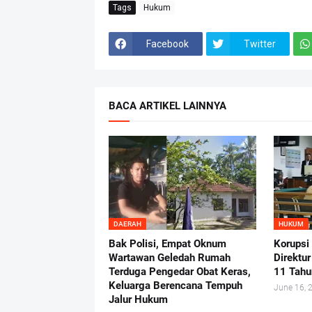
Tags
Hukum
Facebook
Twitter
BACA ARTIKEL LAINNYA
DAERAH
HUKUM
Bak Polisi, Empat Oknum
Korupsi
Wartawan Geledah Rumah
Direktu
Terduga Pengedar Obat Keras,
11 Tahu
Keluarga Berencana Tempuh
June 16, 
Jalur Hukum