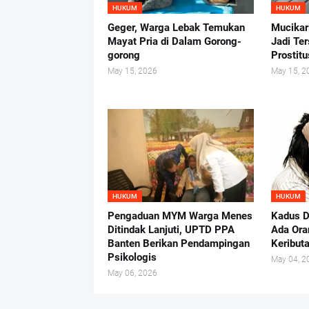
HUKUM
HUKUM
Geger, Warga Lebak Temukan
Mucikar
Mayat Pria di Dalam Gorong-
Jadi Te
gorong
Prostit
May 15, 2026
May 15, 2
HUKUM
HUKUM
Pengaduan MYM Warga Menes
Kadus D
Ditindak Lanjuti, UPTD PPA
Ada Ora
Banten Berikan Pendampingan
Keribut
Psikologis
May 04, 2
May 06, 2026