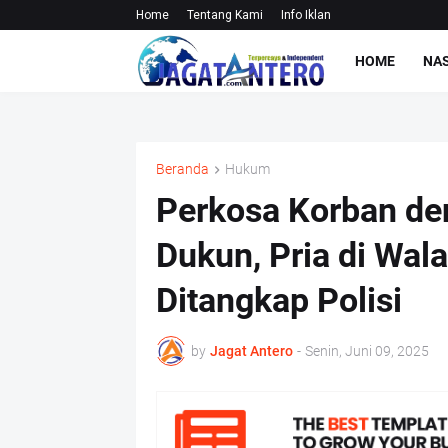
Home
Tentang Kami
Info Iklan
HOME
NA
Beranda
Hukum
Perkosa Korban d
Dukun, Pria di Wal
Ditangkap Polisi
by
Jagat Antero
-
Senin, Juni 09, 2025