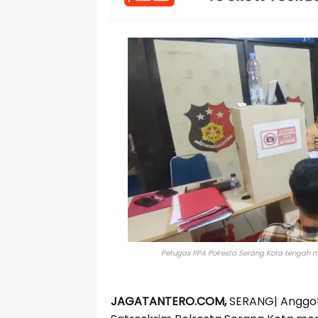
Petugas PPA Polresta Serang Kota tengah 
JAGATANTERO.COM,
SERANG|
Anggot