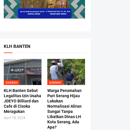
KLH BANTEN
DAERAH
DAERAH
KLH Banten Sebut
Warga Perumahan
Legalitas Izin Usaha
Puri Serang Hijau
JDEYO Billiard dan
Lakukan
Cafe di Cisoka
Normalisasi Aliran
Meragukan
Sungai Tanpa
Libatkan Dinas LH
April 18, 2026
Kota Serang, Ada
Apa?