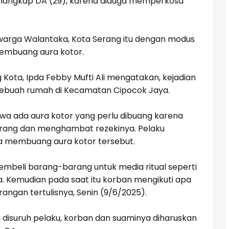
enangkap DA (29), karena diduga memperkosa
warga Walantaka, Kota Serang itu dengan modus
embuang aura kotor.
 Kota, Ipda Febby Mufti Ali mengatakan, kejadian
i sebuah rumah di Kecamatan Cipocok Jaya.
wa ada aura kotor yang perlu dibuang karena
orang dan menghambat rezekinya. Pelaku
a membuang aura kotor tersebut.
embeli barang-barang untuk media ritual seperti
. Kemudian pada saat itu korban mengikuti apa
angan tertulisnya, Senin (9/6/2025).
disuruh pelaku, korban dan suaminya diharuskan