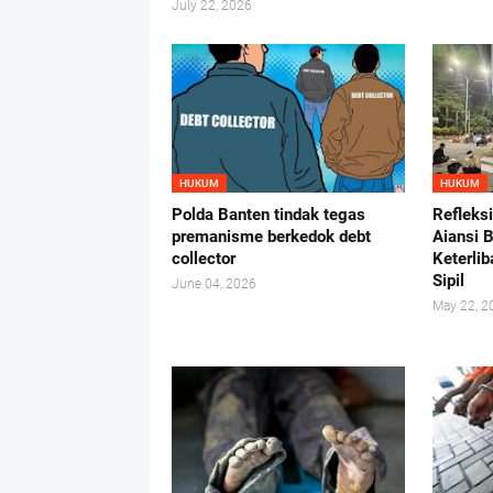
July 22, 2026
HUKUM
HUKUM
Polda Banten tindak tegas
Refleks
premanisme berkedok debt
Aiansi 
collector
Keterlib
Sipil
June 04, 2026
May 22, 2