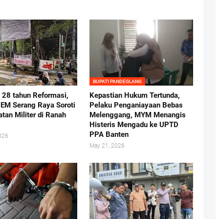
BUPATI PANDEGLANG
i 28 tahun Reformasi,
Kepastian Hukum Tertunda,
BEM Serang Raya Soroti
Pelaku Penganiayaan Bebas
atan Militer di Ranah
Melenggang, MYM Menangis
Histeris Mengadu ke UPTD
PPA Banten
026
May 21, 2026