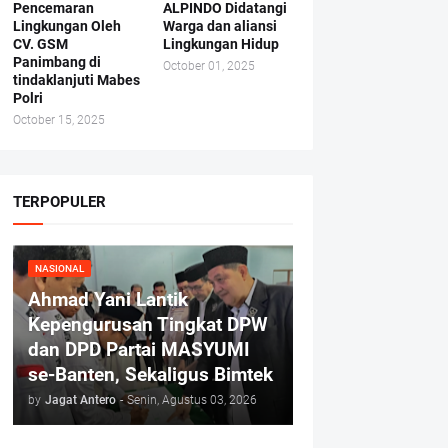
Pencemaran
ALPINDO Didatangi
Lingkungan Oleh
Warga dan aliansi
CV. GSM
Lingkungan Hidup
Panimbang di
October 01, 2025
tindaklanjuti Mabes
Polri
October 15, 2025
TERPOPULER
NASIONAL
Ahmad Yani Lantik
Kepengurusan Tingkat DPW
dan DPD Partai MASYUMI
se-Banten, Sekaligus Bimtek
by
Jagat Antero
-
Senin, Agustus 03, 2026