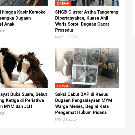
DAERAH
i hingga Kasir Karaoke
SHGB Cluster Astha Tangerang
rsangka Dugaan
Dipertanyakan, Kuasa Ahli
usi Anak
Waris Soroti Dugaan Cacat
Prosedur
026
May 11, 2026
HUKUM
ayat Buka Suara, Sebut
Saksi Cabut BAP di Kasus
ng Ketiga di Peristiwa
Dugaan Penganiayaan MYM
an MYM dan JLH
Warga Menes, Begini Kata
Pengamat Hukum Pidana
026
May 03, 2026