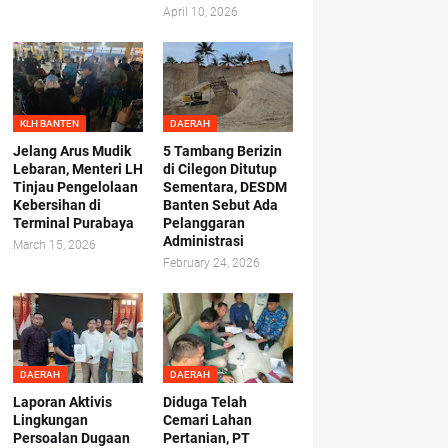
April 10, 2026
KLH BANTEN
DAERAH
Jelang Arus Mudik
5 Tambang Berizin
Lebaran, Menteri LH
di Cilegon Ditutup
Tinjau Pengelolaan
Sementara, DESDM
Kebersihan di
Banten Sebut Ada
Terminal Purabaya
Pelanggaran
Administrasi
March 15, 2026
February 24, 2026
DAERAH
DAERAH
Laporan Aktivis
Diduga Telah
Lingkungan
Cemari Lahan
Persoalan Dugaan
Pertanian, PT