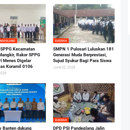
ANDEGLANG
DAERAH
 SPPG Kecamatan
SMPN 1 Pulosari Luluskan 181
angkir, Rakor SPPG
Generasi Muda Berprestasi,
I Menes Digelar
Sujud Syukur Bagi Para Siswa
as Koramil 0106
June 02, 2026
2026
DAERAH
 Banten dukung
DPD PSI Pandeglang Jalin