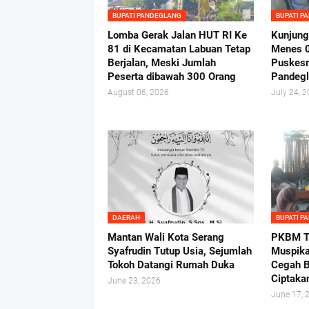
BUPATI PANDEGLANG
BUPATI P
Lomba Gerak Jalan HUT RI Ke
Kunjung
81 di Kecamatan Labuan Tetap
Menes 
Berjalan, Meski Jumlah
Puskes
Peserta dibawah 300 Orang
Pandeg
August 06, 2026
July 24, 
DAERAH
BUPATI P
Mantan Wali Kota Serang
PKBM Tu
Syafrudin Tutup Usia, Sejumlah
Muspika
Tokoh Datangi Rumah Duka
Cegah B
Ciptaka
June 23, 2026
June 17, 