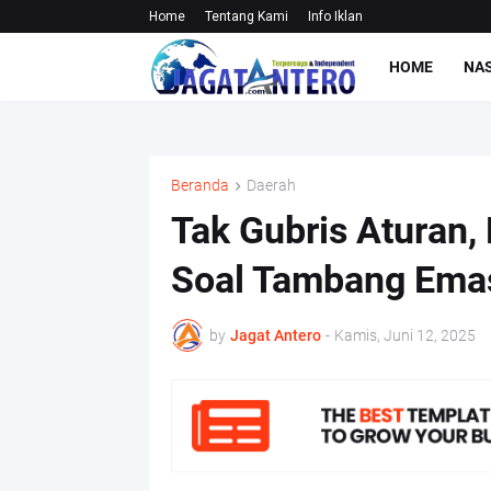
Home
Tentang Kami
Info Iklan
HOME
NA
Beranda
Daerah
Tak Gubris Aturan,
Soal Tambang Ema
by
Jagat Antero
-
Kamis, Juni 12, 2025