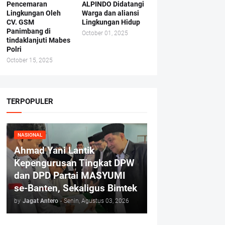
Pencemaran
ALPINDO Didatangi
Lingkungan Oleh
Warga dan aliansi
CV. GSM
Lingkungan Hidup
Panimbang di
October 01, 2025
tindaklanjuti Mabes
Polri
October 15, 2025
TERPOPULER
NASIONAL
Ahmad Yani Lantik
Kepengurusan Tingkat DPW
dan DPD Partai MASYUMI
se-Banten, Sekaligus Bimtek
by
Jagat Antero
-
Senin, Agustus 03, 2026