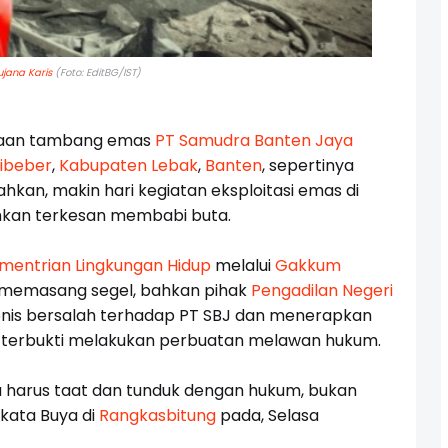
jana Karis
(Foto: EditBG/IST)
haan tambang emas
PT Samudra Banten Jaya
ibeber
,
Kabupaten Lebak
,
Banten
, sepertinya
hkan, makin hari kegiatan eksploitasi emas di
hkan terkesan membabi buta.
mentrian Lingkungan Hidup
melalui
Gakkum
 memasang segel, bahkan pihak
Pengadilan Negeri
nis bersalah terhadap PT SBJ dan menerapkan
 terbukti melakukan perbuatan melawan hukum.
a harus taat dan tunduk dengan hukum, bukan
ata Buya di
Rangkasbitung
pada, Selasa