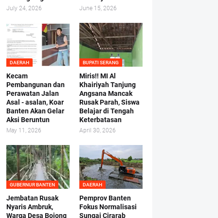
July 24, 2026
June 15, 2026
DAERAH
BUPATI SERANG
Kecam
Miris!! MI Al
Pembangunan dan
Khairiyah Tanjung
Perawatan Jalan
Angsana Mancak
Asal - asalan, Koar
Rusak Parah, Siswa
Banten Akan Gelar
Belajar di Tengah
Aksi Beruntun
Keterbatasan
May 11, 2026
April 30, 2026
GUBERNUR BANTEN
DAERAH
Jembatan Rusak
Pemprov Banten
Nyaris Ambruk,
Fokus Normalisasi
Warga Desa Bojong
Sungai Cirarab