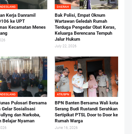
ANDEGLANG
DAERAH
an Kerja Danramil
Bak Polisi, Empat Oknum
0106 ke UPT
Wartawan Geledah Rumah
mas Kecamatan Menes
Terduga Pengedar Obat Keras,
lang
Keluarga Berencana Tempuh
Jalur Hukum
2026
July 22, 2026
ANDEGLANG
ATR/BPN
nas Pulosari Bersama
BPN Banten Bersama Wali kota
 Gelar Sosialisasi
Serang Budi Rustandi Serahkan
ullyng dan Narkoba,
Sertipikat PTSL Door to Door ke
n Belajar Nyaman
Rumah Warga
2026
June 16, 2026