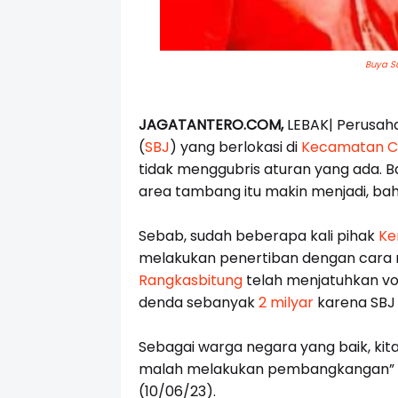
Buya Su
JAGATANTERO.COM,
LEBAK| Perusa
(
SBJ
) yang berlokasi di
Kecamatan C
tidak menggubris aturan yang ada. Ba
area tambang itu makin menjadi, ba
Sebab, sudah beberapa kali pihak
Ke
melakukan penertiban dengan cara
Rangkasbitung
telah menjatuhkan vo
denda sebanyak
2 milyar
karena SBJ
Sebagai warga negara yang baik, kit
malah melakukan pembangkangan” k
(10/06/23).