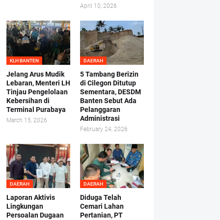
April 10, 2026
KLH BANTEN
DAERAH
Jelang Arus Mudik
5 Tambang Berizin
Lebaran, Menteri LH
di Cilegon Ditutup
Tinjau Pengelolaan
Sementara, DESDM
Kebersihan di
Banten Sebut Ada
Terminal Purabaya
Pelanggaran
Administrasi
March 15, 2026
February 24, 2026
DAERAH
DAERAH
Laporan Aktivis
Diduga Telah
Lingkungan
Cemari Lahan
Persoalan Dugaan
Pertanian, PT