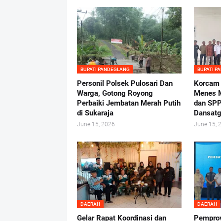
BUPATI PANDEGLANG
BUPATI P
Personil Polsek Pulosari Dan
Korcam
Warga, Gotong Royong
Menes M
Perbaiki Jembatan Merah Putih
dan SPP
di Sukaraja
Dansatg
June 15, 2026
June 15, 
DAERAH
DAERAH
Gelar Rapat Koordinasi dan
Pemprov