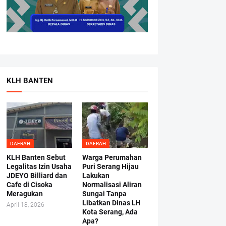
KLH BANTEN
DAERAH
DAERAH
KLH Banten Sebut
Warga Perumahan
Legalitas Izin Usaha
Puri Serang Hijau
JDEYO Billiard dan
Lakukan
Cafe di Cisoka
Normalisasi Aliran
Meragukan
Sungai Tanpa
Libatkan Dinas LH
April 18, 2026
Kota Serang, Ada
Apa?