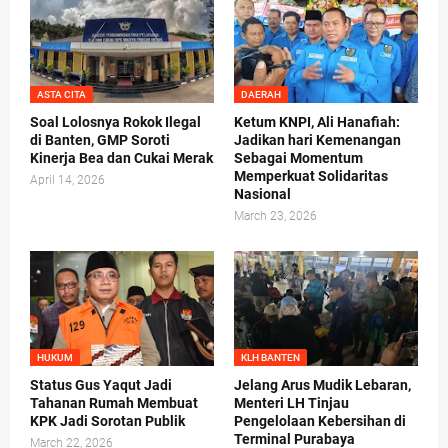
ASTA CITA
DAERAH
Soal Lolosnya Rokok Ilegal
Ketum KNPI, Ali Hanafiah:
di Banten, GMP Soroti
Jadikan hari Kemenangan
Kinerja Bea dan Cukai Merak
Sebagai Momentum
Memperkuat Solidaritas
April 14, 2026
Nasional
March 23, 2026
HUKUM
KLH BANTEN
Status Gus Yaqut Jadi
Jelang Arus Mudik Lebaran,
Tahanan Rumah Membuat
Menteri LH Tinjau
KPK Jadi Sorotan Publik
Pengelolaan Kebersihan di
Terminal Purabaya
March 22, 2026