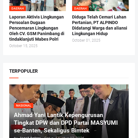
DAERAH
DAERAH
Laporan Aktivis Lingkungan
Diduga Telah Cemari Lahan
Persoalan Dugaan
Pertanian, PT ALPINDO
Pencemaran Lingkungan
Didatangi Warga dan aliansi
Oleh CV. GSM Panimbang di
Lingkungan Hidup
tindaklanjuti Mabes Polri
October 01, 2025
October 15, 2025
TERPOPULER
NASIONAL
Ahmad Yani Lantik Kepengurusan
Tingkat DPW dan DPD Partai MASYUMI
se-Banten, Sekaligus Bimtek