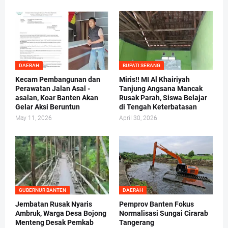
DAERAH
BUPATI SERANG
Kecam Pembangunan dan
Miris!! MI Al Khairiyah
Perawatan Jalan Asal -
Tanjung Angsana Mancak
asalan, Koar Banten Akan
Rusak Parah, Siswa Belajar
Gelar Aksi Beruntun
di Tengah Keterbatasan
May 11, 2026
April 30, 2026
GUBERNUR BANTEN
DAERAH
Jembatan Rusak Nyaris
Pemprov Banten Fokus
Ambruk, Warga Desa Bojong
Normalisasi Sungai Cirarab
Menteng Desak Pemkab
Tangerang