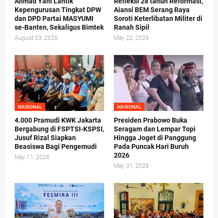
Ahmad Yani Lantik
Refleksi 28 tahun Reformasi,
Kepengurusan Tingkat DPW
Aiansi BEM Serang Raya
dan DPD Partai MASYUMI
Soroti Keterlibatan Militer di
se-Banten, Sekaligus Bimtek
Ranah Sipil
August 03, 2026
May 22, 2026
NASIONAL
NASIONAL
4.000 Pramudi KWK Jakarta
Presiden Prabowo Buka
Bergabung di FSPTSI-KSPSI,
Seragam dan Lempar Topi
Jusuf Rizal Siapkan
Hingga Joget di Panggung
Beasiswa Bagi Pengemudi
Pada Puncak Hari Buruh
2026
May 11, 2026
May 01, 2026