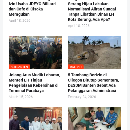
Izin Usaha JDEYO Billiard
Serang Hijau Lakukan
dan Cafe di Cisoka
Normalisasi Aliran Sungai
Meragukan
Tanpa Libatkan Dinas LH
Kota Serang, Ada Apa?
April 18, 2026
April 10, 2026
KLH BANTEN
DAERAH
Jelang Arus Mudik Lebaran,
5 Tambang Berizin di
Menteri LH Tinjau
Cilegon Ditutup Sementara,
Pengelolaan Kebersihan di
DESDM Banten Sebut Ada
Terminal Purabaya
Pelanggaran Administrasi
March 15, 2026
February 24, 2026