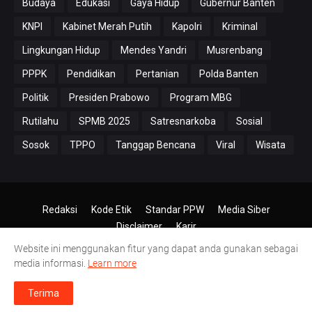
Budaya
Edukasi
Gaya Hidup
Gubernur Banten
KNPI
Kabinet Merah Putih
Kapolri
Kriminal
Lingkungan Hidup
Mendes Yandri
Musrenbang
PPPK
Pendidikan
Pertanian
Polda Banten
Politik
Presiden Prabowo
Program MBG
Rutilahu
SPMB 2025
Satresnarkoba
Sosial
Sosok
TPPO
Tanggap Bencana
Viral
Wisata
Redaksi
Kode Etik
Standar PPW
Media Siber
Disclaimer
Karir
Website ini menggunakan fitur yang dapat anda gunakan sebagai
© 2024-2026
PT.Antero Inti Media
media informasi.
Learn more
Terima
a Gerak Jalan HUT RI Ke 81 di Kecamatan Labuan Tetap Berjalan, Meski Juml