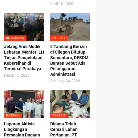
April 10, 2026
KLH BANTEN
DAERAH
Jelang Arus Mudik
5 Tambang Berizin
Lebaran, Menteri LH
di Cilegon Ditutup
Tinjau Pengelolaan
Sementara, DESDM
Kebersihan di
Banten Sebut Ada
Terminal Purabaya
Pelanggaran
Administrasi
March 15, 2026
February 24, 2026
DAERAH
DAERAH
Laporan Aktivis
Diduga Telah
Lingkungan
Cemari Lahan
Persoalan Dugaan
Pertanian, PT