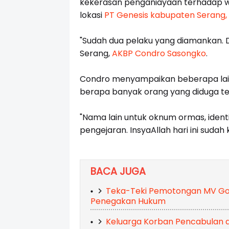
kekerasan penganiayaan terhadap w
lokasi
PT Genesis
kabupaten Serang,
"Sudah dua pelaku yang diamankan. Du
Serang,
AKBP Condro Sasongko
.
Condro menyampaikan beberapa lainn
berapa banyak orang yang diduga ter
"Nama lain untuk oknum ormas, iden
pengejaran. InsyaAllah hari ini suda
BACA JUGA
Teka-Teki Pemotongan MV Gol
Penegakan Hukum
Keluarga Korban Pencabulan d