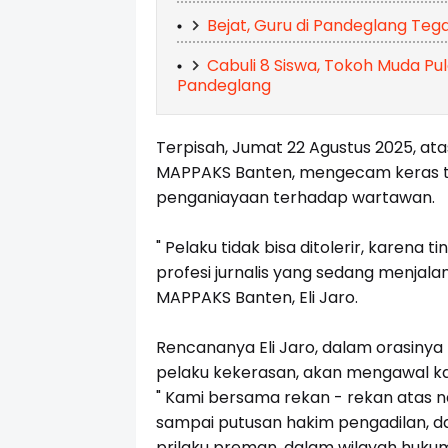
Bejat, Guru di Pandeglang Teg
Cabuli 8 Siswa, Tokoh Muda Pu
Pandeglang
Terpisah, Jumat 22 Agustus 2025, ata
MAPPAKS Banten, mengecam keras t
penganiayaan terhadap wartawan.
" Pelaku tidak bisa ditolerir, karen
profesi jurnalis yang sedang menja
MAPPAKS Banten, Eli Jaro.
Rencananya Eli Jaro, dalam orasiny
pelaku kekerasan, akan mengawal k
" Kami bersama rekan - rekan atas n
sampai putusan hakim pengadilan, d
prilaku preman, dalam wilayah huku