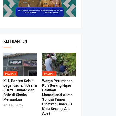
KLH BANTEN
DAERAH
DAERAH
KLH Banten Sebut
Warga Perumahan
Legalitas Izin Usaha
Puri Serang Hijau
JDEYO Billiard dan
Lakukan
Cafe di Cisoka
Normalisasi Aliran
Meragukan
Sungai Tanpa
Libatkan Dinas LH
April 18, 2026
Kota Serang, Ada
Apa?