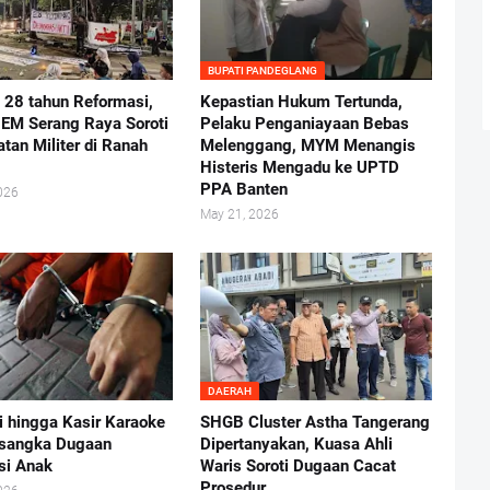
BUPATI PANDEGLANG
i 28 tahun Reformasi,
Kepastian Hukum Tertunda,
BEM Serang Raya Soroti
Pelaku Penganiayaan Bebas
atan Militer di Ranah
Melenggang, MYM Menangis
Histeris Mengadu ke UPTD
PPA Banten
026
May 21, 2026
DAERAH
i hingga Kasir Karaoke
SHGB Cluster Astha Tangerang
rsangka Dugaan
Dipertanyakan, Kuasa Ahli
usi Anak
Waris Soroti Dugaan Cacat
Prosedur