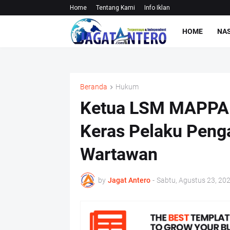
Home
Tentang Kami
Info Iklan
HOME
NA
Beranda
Hukum
Ketua LSM MAPPA
Keras Pelaku Peng
Wartawan
by
Jagat Antero
-
Sabtu, Agustus 23, 20