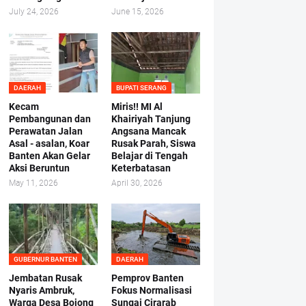
July 24, 2026
June 15, 2026
DAERAH
BUPATI SERANG
Kecam
Miris!! MI Al
Pembangunan dan
Khairiyah Tanjung
Perawatan Jalan
Angsana Mancak
Asal - asalan, Koar
Rusak Parah, Siswa
Banten Akan Gelar
Belajar di Tengah
Aksi Beruntun
Keterbatasan
May 11, 2026
April 30, 2026
GUBERNUR BANTEN
DAERAH
Jembatan Rusak
Pemprov Banten
Nyaris Ambruk,
Fokus Normalisasi
Warga Desa Bojong
Sungai Cirarab