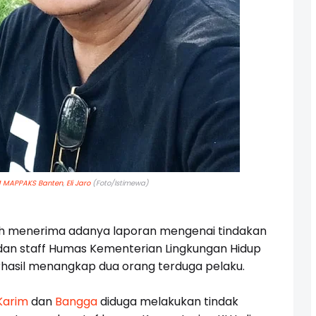
 MAPPAKS Banten
,
Eli Jaro
(Foto/Istimewa)
ah menerima adanya laporan mengenai tindakan
n staff Humas Kementerian Lingkungan Hidup
hasil menangkap dua orang terduga pelaku.
Karim
dan
Bangga
diduga melakukan tindak