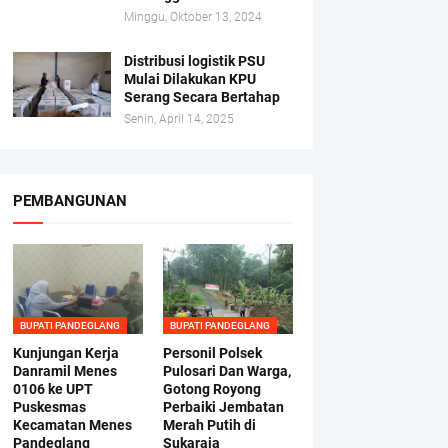
Minggu, Oktober 13, 2024
Distribusi logistik PSU
Mulai Dilakukan KPU
Serang Secara Bertahap
Senin, April 14, 2025
PEMBANGUNAN
BUPATI PANDEGLANG
BUPATI PANDEGLANG
Kunjungan Kerja
Personil Polsek
Danramil Menes
Pulosari Dan Warga,
0106 ke UPT
Gotong Royong
Puskesmas
Perbaiki Jembatan
Kecamatan Menes
Merah Putih di
Pandeglang
Sukaraja