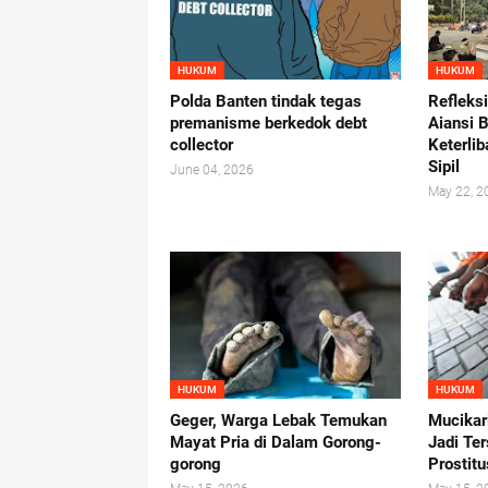
HUKUM
HUKUM
Polda Banten tindak tegas
Refleks
premanisme berkedok debt
Aiansi 
collector
Keterlib
Sipil
June 04, 2026
May 22, 2
HUKUM
HUKUM
Geger, Warga Lebak Temukan
Mucikar
Mayat Pria di Dalam Gorong-
Jadi Te
gorong
Prostit