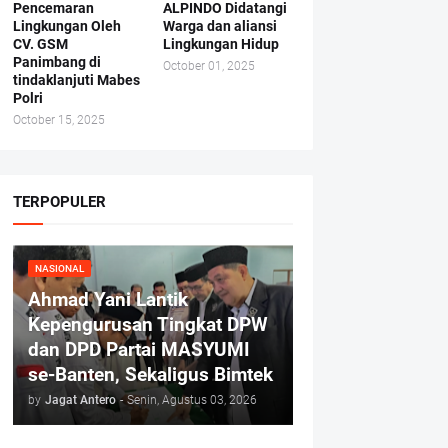
Pencemaran
ALPINDO Didatangi
Lingkungan Oleh
Warga dan aliansi
CV. GSM
Lingkungan Hidup
Panimbang di
October 01, 2025
tindaklanjuti Mabes
Polri
October 15, 2025
TERPOPULER
NASIONAL
Ahmad Yani Lantik
Kepengurusan Tingkat DPW
dan DPD Partai MASYUMI
se-Banten, Sekaligus Bimtek
by
Jagat Antero
-
Senin, Agustus 03, 2026