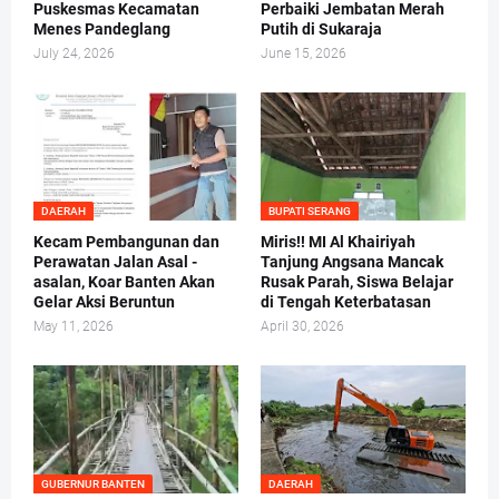
Puskesmas Kecamatan
Perbaiki Jembatan Merah
Menes Pandeglang
Putih di Sukaraja
July 24, 2026
June 15, 2026
DAERAH
BUPATI SERANG
Kecam Pembangunan dan
Miris!! MI Al Khairiyah
Perawatan Jalan Asal -
Tanjung Angsana Mancak
asalan, Koar Banten Akan
Rusak Parah, Siswa Belajar
Gelar Aksi Beruntun
di Tengah Keterbatasan
May 11, 2026
April 30, 2026
GUBERNUR BANTEN
DAERAH