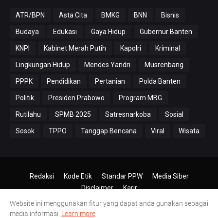
ATR/BPN
Asta Cita
BMKG
BNN
Bisnis
Budaya
Edukasi
Gaya Hidup
Gubernur Banten
KNPI
Kabinet Merah Putih
Kapolri
Kriminal
Lingkungan Hidup
Mendes Yandri
Musrenbang
PPPK
Pendidikan
Pertanian
Polda Banten
Politik
Presiden Prabowo
Program MBG
Rutilahu
SPMB 2025
Satresnarkoba
Sosial
Sosok
TPPO
Tanggap Bencana
Viral
Wisata
Redaksi
Kode Etik
Standar PPW
Media Siber
Disclaimer
Karir
Website ini menggunakan fitur yang dapat anda gunakan sebagai
© 2024-2026
PT.Antero Inti Media
media informasi.
Learn more