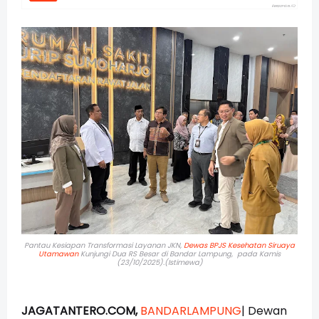
Pantau Kesiapan Transformasi Layanan JKN,
Dewas BPJS Kesehatan
Siruaya
Utamawan
Kunjungi Dua RS Besar di Bandar Lampung,
pada Kamis
(23/10/2025).(Istimewa)
JAGATANTERO.COM,
BANDARLAMPUNG
| Dewan