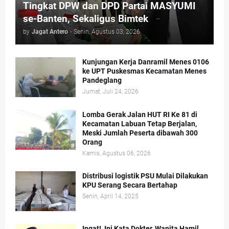
Tingkat DPW dan DPD Partai MASYUMI
se-Banten, Sekaligus Bimtek
by
Jagat Antero
-
Senin, Agustus 03, 2026
Kunjungan Kerja Danramil Menes 0106
ke UPT Puskesmas Kecamatan Menes
Pandeglang
Jumat, Juli 24, 2026
Lomba Gerak Jalan HUT RI Ke 81 di
Kecamatan Labuan Tetap Berjalan,
Meski Jumlah Peserta dibawah 300
Orang
Kamis, Agustus 06, 2026
Distribusi logistik PSU Mulai Dilakukan
KPU Serang Secara Bertahap
Senin, April 14, 2025
Ingat!, Ini Kata Dokter, Wanita Hamil