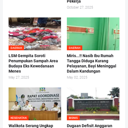
Pekerja
October 27, 2025
DAERAH
DAERAH
LSM Gempita Soroti
Miris...!! Nasib Ibu Rumah
Penumpukan Sampah Area
Tangga Diduga Kurang
Budaya Eks Kewedanaan
Pelayanan, Bayi Meninggal
Menes
Dalam Kandungan
May 27, 2025
May 02, 2025
KESEHATAN
BISNIS
Walikota Serang Ungkap
Dugaan Defisit Anggaran