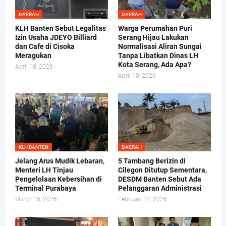
DAERAH
DAERAH
KLH Banten Sebut Legalitas
Warga Perumahan Puri
Izin Usaha JDEYO Billiard
Serang Hijau Lakukan
dan Cafe di Cisoka
Normalisasi Aliran Sungai
Meragukan
Tanpa Libatkan Dinas LH
Kota Serang, Ada Apa?
April 18, 2026
April 10, 2026
KLH BANTEN
DAERAH
Jelang Arus Mudik Lebaran,
5 Tambang Berizin di
Menteri LH Tinjau
Cilegon Ditutup Sementara,
Pengelolaan Kebersihan di
DESDM Banten Sebut Ada
Terminal Purabaya
Pelanggaran Administrasi
March 15, 2026
February 24, 2026