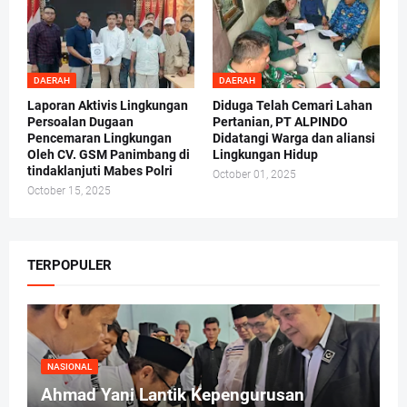
DAERAH
DAERAH
Laporan Aktivis Lingkungan
Diduga Telah Cemari Lahan
Persoalan Dugaan
Pertanian, PT ALPINDO
Pencemaran Lingkungan
Didatangi Warga dan aliansi
Oleh CV. GSM Panimbang di
Lingkungan Hidup
tindaklanjuti Mabes Polri
October 01, 2025
October 15, 2025
TERPOPULER
NASIONAL
Ahmad Yani Lantik Kepengurusan