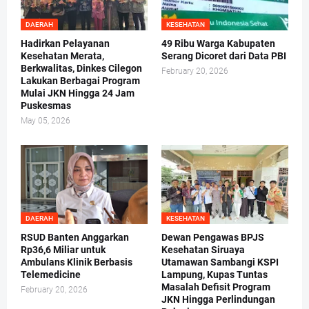
DAERAH
KESEHATAN
Hadirkan Pelayanan
49 Ribu Warga Kabupaten
Kesehatan Merata,
Serang Dicoret dari Data PBI
Berkwalitas, Dinkes Cilegon
February 20, 2026
Lakukan Berbagai Program
Mulai JKN Hingga 24 Jam
Puskesmas
May 05, 2026
DAERAH
KESEHATAN
RSUD Banten Anggarkan
Dewan Pengawas BPJS
Rp36,6 Miliar untuk
Kesehatan Siruaya
Ambulans Klinik Berbasis
Utamawan Sambangi KSPI
Telemedicine
Lampung, Kupas Tuntas
Masalah Defisit Program
February 20, 2026
JKN Hingga Perlindungan