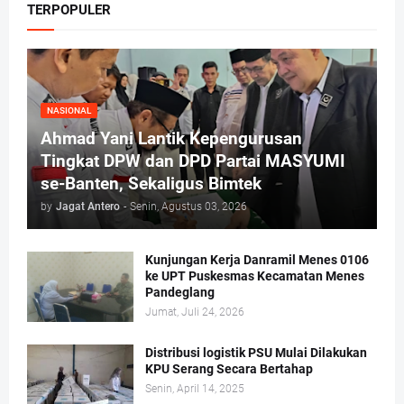
TERPOPULER
NASIONAL
Ahmad Yani Lantik Kepengurusan
Tingkat DPW dan DPD Partai MASYUMI
se-Banten, Sekaligus Bimtek
by
Jagat Antero
-
Senin, Agustus 03, 2026
Kunjungan Kerja Danramil Menes 0106
ke UPT Puskesmas Kecamatan Menes
Pandeglang
Jumat, Juli 24, 2026
Distribusi logistik PSU Mulai Dilakukan
KPU Serang Secara Bertahap
Senin, April 14, 2025