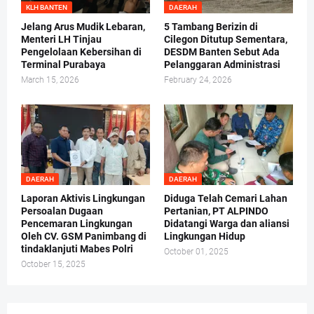
KLH BANTEN
DAERAH
Jelang Arus Mudik Lebaran,
5 Tambang Berizin di
Menteri LH Tinjau
Cilegon Ditutup Sementara,
Pengelolaan Kebersihan di
DESDM Banten Sebut Ada
Terminal Purabaya
Pelanggaran Administrasi
March 15, 2026
February 24, 2026
DAERAH
DAERAH
Laporan Aktivis Lingkungan
Diduga Telah Cemari Lahan
Persoalan Dugaan
Pertanian, PT ALPINDO
Pencemaran Lingkungan
Didatangi Warga dan aliansi
Oleh CV. GSM Panimbang di
Lingkungan Hidup
tindaklanjuti Mabes Polri
October 01, 2025
October 15, 2025