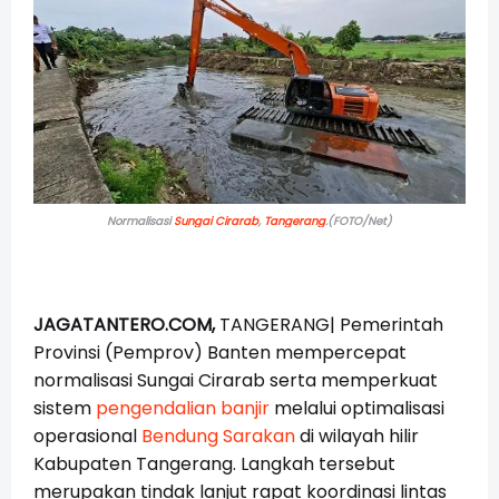
Normalisasi
Sungai Cirarab
,
Tangerang
.(FOTO/Net)
JAGATANTERO.COM,
TANGERANG|
Pemerintah
Provinsi (Pemprov) Banten mempercepat
normalisasi Sungai Cirarab serta memperkuat
sistem
pengendalian banjir
melalui optimalisasi
operasional
Bendung Sarakan
di wilayah hilir
Kabupaten Tangerang. Langkah tersebut
merupakan tindak lanjut rapat koordinasi lintas