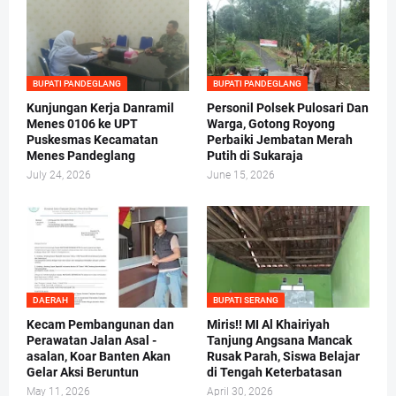
BUPATI PANDEGLANG
BUPATI PANDEGLANG
Kunjungan Kerja Danramil
Personil Polsek Pulosari Dan
Menes 0106 ke UPT
Warga, Gotong Royong
Puskesmas Kecamatan
Perbaiki Jembatan Merah
Menes Pandeglang
Putih di Sukaraja
July 24, 2026
June 15, 2026
DAERAH
BUPATI SERANG
Kecam Pembangunan dan
Miris!! MI Al Khairiyah
Perawatan Jalan Asal -
Tanjung Angsana Mancak
asalan, Koar Banten Akan
Rusak Parah, Siswa Belajar
Gelar Aksi Beruntun
di Tengah Keterbatasan
May 11, 2026
April 30, 2026