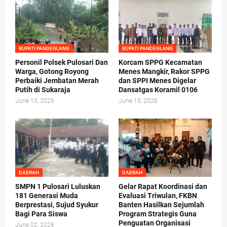
BUPATI PANDEGLANG
BUPATI PANDEGLANG
Personil Polsek Pulosari Dan
Korcam SPPG Kecamatan
Warga, Gotong Royong
Menes Mangkir, Rakor SPPG
Perbaiki Jembatan Merah
dan SPPI Menes Digelar
Putih di Sukaraja
Dansatgas Koramil 0106
June 15, 2026
June 15, 2026
DAERAH
DAERAH
SMPN 1 Pulosari Luluskan
Gelar Rapat Koordinasi dan
181 Generasi Muda
Evaluasi Triwulan, FKBN
Berprestasi, Sujud Syukur
Banten Hasilkan Sejumlah
Bagi Para Siswa
Program Strategis Guna
Penguatan Organisasi
June 02, 2026