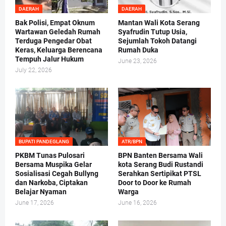
DAERAH
DAERAH
Bak Polisi, Empat Oknum
Mantan Wali Kota Serang
Wartawan Geledah Rumah
Syafrudin Tutup Usia,
Terduga Pengedar Obat
Sejumlah Tokoh Datangi
Keras, Keluarga Berencana
Rumah Duka
Tempuh Jalur Hukum
June 23, 2026
July 22, 2026
BUPATI PANDEGLANG
ATR/BPN
PKBM Tunas Pulosari
BPN Banten Bersama Wali
Bersama Muspika Gelar
kota Serang Budi Rustandi
Sosialisasi Cegah Bullyng
Serahkan Sertipikat PTSL
dan Narkoba, Ciptakan
Door to Door ke Rumah
Belajar Nyaman
Warga
June 17, 2026
June 16, 2026