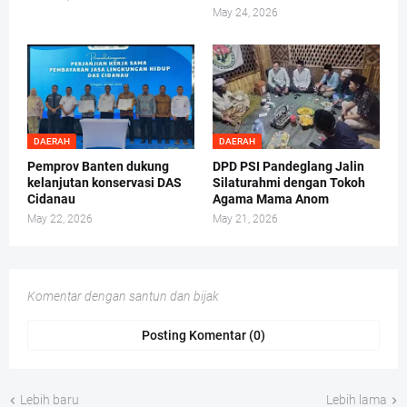
May 24, 2026
DAERAH
DAERAH
Pemprov Banten dukung
DPD PSI Pandeglang Jalin
kelanjutan konservasi DAS
Silaturahmi dengan Tokoh
Cidanau
Agama Mama Anom
May 22, 2026
May 21, 2026
Komentar dengan santun dan bijak
Posting Komentar (0)
Lebih baru
Lebih lama