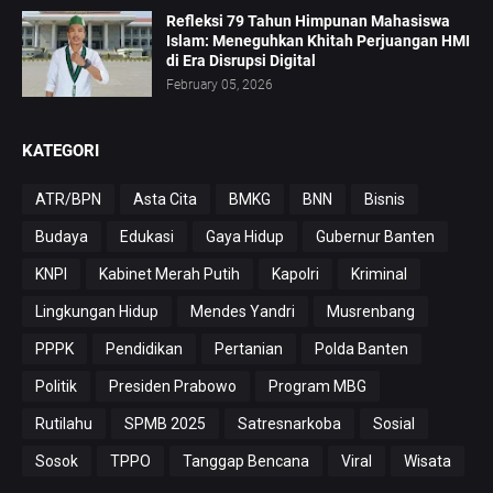
Refleksi 79 Tahun Himpunan Mahasiswa
Islam: Meneguhkan Khitah Perjuangan HMI
di Era Disrupsi Digital
February 05, 2026
KATEGORI
ATR/BPN
Asta Cita
BMKG
BNN
Bisnis
Budaya
Edukasi
Gaya Hidup
Gubernur Banten
KNPI
Kabinet Merah Putih
Kapolri
Kriminal
Lingkungan Hidup
Mendes Yandri
Musrenbang
PPPK
Pendidikan
Pertanian
Polda Banten
Politik
Presiden Prabowo
Program MBG
Rutilahu
SPMB 2025
Satresnarkoba
Sosial
Sosok
TPPO
Tanggap Bencana
Viral
Wisata