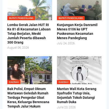
BUPATI PANDEGLANG
BUPATI PANDEGLANG
Lomba Gerak Jalan HUT RI
Kunjungan Kerja Danramil
Ke 81 di Kecamatan Labuan
Menes 0106 ke UPT
Tetap Berjalan, Meski
Puskesmas Kecamatan
Jumlah Peserta dibawah
Menes Pandeglang
300 Orang
July 24, 2026
August 06, 2026
DAERAH
DAERAH
Bak Polisi, Empat Oknum
Mantan Wali Kota Serang
Wartawan Geledah Rumah
Syafrudin Tutup Usia,
Terduga Pengedar Obat
Sejumlah Tokoh Datangi
Keras, Keluarga Berencana
Rumah Duka
Tempuh Jalur Hukum
June 23, 2026