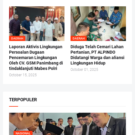
DAERAH
DAERAH
Laporan Aktivis Lingkungan
Diduga Telah Cemari Lahan
Persoalan Dugaan
Pertanian, PT ALPINDO
Pencemaran Lingkungan
Didatangi Warga dan aliansi
Oleh CV. GSM Panimbang di
Lingkungan Hidup
tindaklanjuti Mabes Polri
October 01, 2025
October 15, 2025
TERPOPULER
NASIONAL