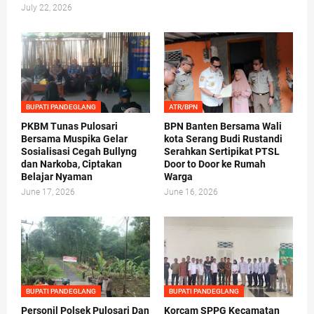
July 22, 2026
BUPATI PANDEGLANG
ATR/BPN
PKBM Tunas Pulosari
BPN Banten Bersama Wali
Bersama Muspika Gelar
kota Serang Budi Rustandi
Sosialisasi Cegah Bullyng
Serahkan Sertipikat PTSL
dan Narkoba, Ciptakan
Door to Door ke Rumah
Belajar Nyaman
Warga
June 17, 2026
June 16, 2026
BUPATI PANDEGLANG
BUPATI PANDEGLANG
Personil Polsek Pulosari Dan
Korcam SPPG Kecamatan