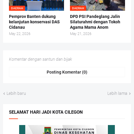
DAERAH
DAERAH
Pemprov Banten dukung
DPD PSI Pandeglang Jalin
kelanjutan konservasi DAS
Silaturahmi dengan Tokoh
Cidanau
Agama Mama Anom
May 22, 2026
May 21, 2026
Komentar dengan santun dan bijak
Posting Komentar (0)
Lebih baru
Lebih lama
SELAMAT HARI JADI KOTA CILEGON