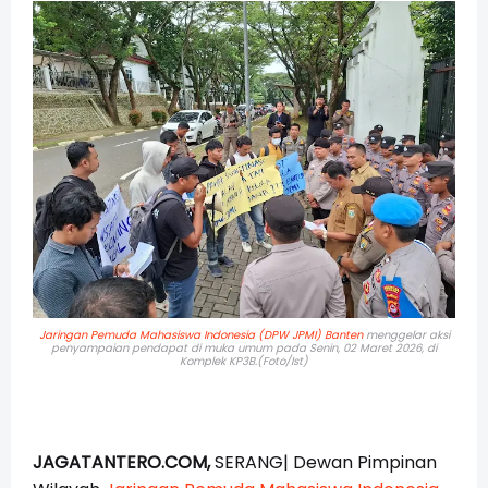
Jaringan Pemuda Mahasiswa Indonesia (DPW JPMI) Banten
menggelar aksi
penyampaian pendapat di muka umum pada Senin, 02 Maret 2026, di
Komplek KP3B.(Foto/Ist)
JAGATANTERO.COM,
SERANG| Dewan Pimpinan