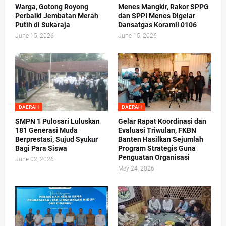
Warga, Gotong Royong
Menes Mangkir, Rakor SPPG
Perbaiki Jembatan Merah
dan SPPI Menes Digelar
Putih di Sukaraja
Dansatgas Koramil 0106
June 15, 2026
June 15, 2026
DAERAH
DAERAH
SMPN 1 Pulosari Luluskan
Gelar Rapat Koordinasi dan
181 Generasi Muda
Evaluasi Triwulan, FKBN
Berprestasi, Sujud Syukur
Banten Hasilkan Sejumlah
Bagi Para Siswa
Program Strategis Guna
Penguatan Organisasi
June 02, 2026
May 24, 2026