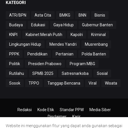
KATEGORI
ATR/BPN
Asta Cita
BMKG
BNN
Bisnis
Budaya
Edukasi
Gaya Hidup
Gubernur Banten
KNPI
Kabinet Merah Putih
Kapolri
Kriminal
Lingkungan Hidup
Mendes Yandri
Musrenbang
PPPK
Pendidikan
Pertanian
Polda Banten
Politik
Presiden Prabowo
Program MBG
Rutilahu
SPMB 2025
Satresnarkoba
Sosial
Sosok
TPPO
Tanggap Bencana
Viral
Wisata
Redaksi
Kode Etik
Standar PPW
Media Siber
Disclaimer
Karir
Website ini menggunakan fitur yang dapat anda gunakan sebagai
© 2024-2026
PT.Antero Inti Media