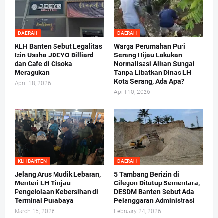
DAERAH
DAERAH
KLH Banten Sebut Legalitas
Warga Perumahan Puri
Izin Usaha JDEYO Billiard
Serang Hijau Lakukan
dan Cafe di Cisoka
Normalisasi Aliran Sungai
Meragukan
Tanpa Libatkan Dinas LH
Kota Serang, Ada Apa?
April 18, 2026
April 10, 2026
KLH BANTEN
DAERAH
Jelang Arus Mudik Lebaran,
5 Tambang Berizin di
Menteri LH Tinjau
Cilegon Ditutup Sementara,
Pengelolaan Kebersihan di
DESDM Banten Sebut Ada
Terminal Purabaya
Pelanggaran Administrasi
March 15, 2026
February 24, 2026