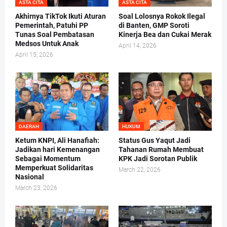
ASTA CITA
ASTA CITA
Akhirnya TikTok Ikuti Aturan
Soal Lolosnya Rokok Ilegal
Pemerintah, Patuhi PP
di Banten, GMP Soroti
Tunas Soal Pembatasan
Kinerja Bea dan Cukai Merak
Medsos Untuk Anak
April 14, 2026
April 15, 2026
DAERAH
HUKUM
Ketum KNPI, Ali Hanafiah:
Status Gus Yaqut Jadi
Jadikan hari Kemenangan
Tahanan Rumah Membuat
Sebagai Momentum
KPK Jadi Sorotan Publik
Memperkuat Solidaritas
March 22, 2026
Nasional
March 23, 2026