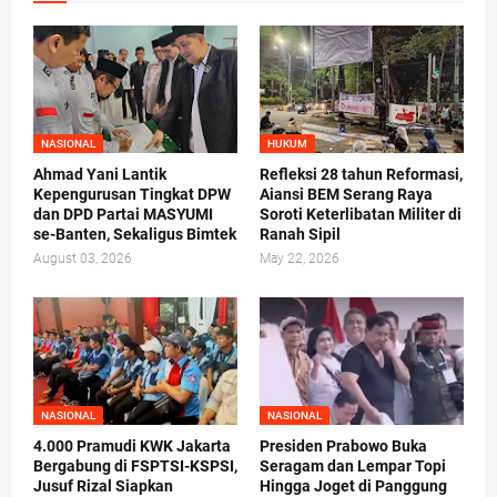
NASIONAL
HUKUM
Ahmad Yani Lantik
Refleksi 28 tahun Reformasi,
Kepengurusan Tingkat DPW
Aiansi BEM Serang Raya
dan DPD Partai MASYUMI
Soroti Keterlibatan Militer di
se-Banten, Sekaligus Bimtek
Ranah Sipil
August 03, 2026
May 22, 2026
NASIONAL
NASIONAL
4.000 Pramudi KWK Jakarta
Presiden Prabowo Buka
Bergabung di FSPTSI-KSPSI,
Seragam dan Lempar Topi
Jusuf Rizal Siapkan
Hingga Joget di Panggung