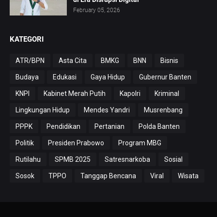
February 05, 2026
KATEGORI
ATR/BPN
Asta Cita
BMKG
BNN
Bisnis
Budaya
Edukasi
Gaya Hidup
Gubernur Banten
KNPI
Kabinet Merah Putih
Kapolri
Kriminal
Lingkungan Hidup
Mendes Yandri
Musrenbang
PPPK
Pendidikan
Pertanian
Polda Banten
Politik
Presiden Prabowo
Program MBG
Rutilahu
SPMB 2025
Satresnarkoba
Sosial
Sosok
TPPO
Tanggap Bencana
Viral
Wisata