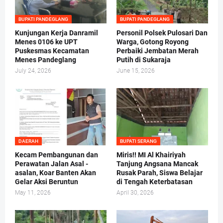
BUPATI PANDEGLANG
BUPATI PANDEGLANG
Kunjungan Kerja Danramil
Personil Polsek Pulosari Dan
Menes 0106 ke UPT
Warga, Gotong Royong
Puskesmas Kecamatan
Perbaiki Jembatan Merah
Menes Pandeglang
Putih di Sukaraja
July 24, 2026
June 15, 2026
DAERAH
BUPATI SERANG
Kecam Pembangunan dan
Miris!! MI Al Khairiyah
Perawatan Jalan Asal -
Tanjung Angsana Mancak
asalan, Koar Banten Akan
Rusak Parah, Siswa Belajar
Gelar Aksi Beruntun
di Tengah Keterbatasan
May 11, 2026
April 30, 2026