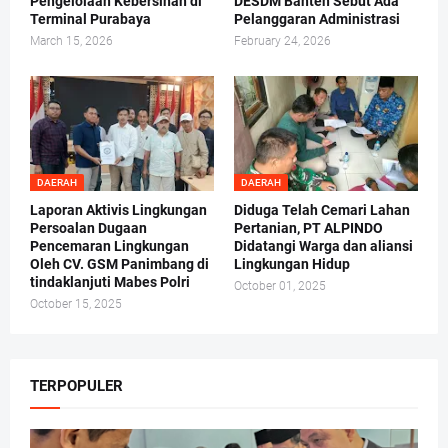
Pengelolaan Kebersihan di
DESDM Banten Sebut Ada
Terminal Purabaya
Pelanggaran Administrasi
March 15, 2026
February 24, 2026
DAERAH
DAERAH
Laporan Aktivis Lingkungan
Diduga Telah Cemari Lahan
Persoalan Dugaan
Pertanian, PT ALPINDO
Pencemaran Lingkungan
Didatangi Warga dan aliansi
Oleh CV. GSM Panimbang di
Lingkungan Hidup
tindaklanjuti Mabes Polri
October 01, 2025
October 15, 2025
TERPOPULER