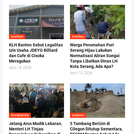
DAERAH
DAERAH
KLH Banten Sebut Legalitas
Warga Perumahan Puri
Izin Usaha JDEYO Billiard
Serang Hijau Lakukan
dan Cafe di Cisoka
Normalisasi Aliran Sungai
Meragukan
Tanpa Libatkan Dinas LH
Kota Serang, Ada Apa?
April 18, 2026
April 10, 2026
KLH BANTEN
DAERAH
Jelang Arus Mudik Lebaran,
5 Tambang Berizin di
Menteri LH Tinjau
Cilegon Ditutup Sementara,