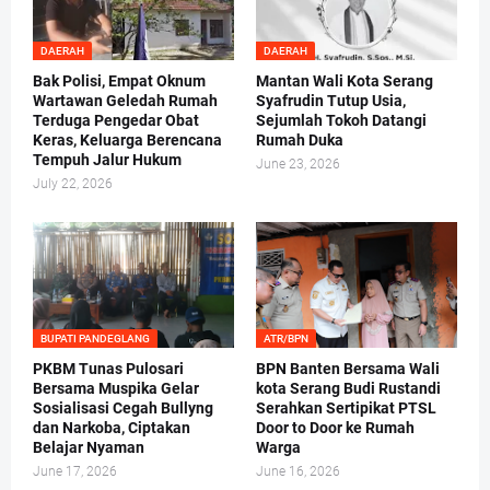
DAERAH
DAERAH
Bak Polisi, Empat Oknum
Mantan Wali Kota Serang
Wartawan Geledah Rumah
Syafrudin Tutup Usia,
Terduga Pengedar Obat
Sejumlah Tokoh Datangi
Keras, Keluarga Berencana
Rumah Duka
Tempuh Jalur Hukum
June 23, 2026
July 22, 2026
BUPATI PANDEGLANG
ATR/BPN
PKBM Tunas Pulosari
BPN Banten Bersama Wali
Bersama Muspika Gelar
kota Serang Budi Rustandi
Sosialisasi Cegah Bullyng
Serahkan Sertipikat PTSL
dan Narkoba, Ciptakan
Door to Door ke Rumah
Belajar Nyaman
Warga
June 17, 2026
June 16, 2026