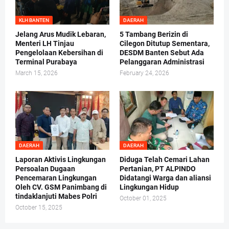
KLH BANTEN
DAERAH
Jelang Arus Mudik Lebaran,
5 Tambang Berizin di
Menteri LH Tinjau
Cilegon Ditutup Sementara,
Pengelolaan Kebersihan di
DESDM Banten Sebut Ada
Terminal Purabaya
Pelanggaran Administrasi
March 15, 2026
February 24, 2026
DAERAH
DAERAH
Laporan Aktivis Lingkungan
Diduga Telah Cemari Lahan
Persoalan Dugaan
Pertanian, PT ALPINDO
Pencemaran Lingkungan
Didatangi Warga dan aliansi
Oleh CV. GSM Panimbang di
Lingkungan Hidup
tindaklanjuti Mabes Polri
October 01, 2025
October 15, 2025