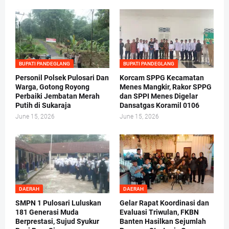
BUPATI PANDEGLANG
BUPATI PANDEGLANG
Personil Polsek Pulosari Dan
Korcam SPPG Kecamatan
Warga, Gotong Royong
Menes Mangkir, Rakor SPPG
Perbaiki Jembatan Merah
dan SPPI Menes Digelar
Putih di Sukaraja
Dansatgas Koramil 0106
June 15, 2026
June 15, 2026
DAERAH
DAERAH
SMPN 1 Pulosari Luluskan
Gelar Rapat Koordinasi dan
181 Generasi Muda
Evaluasi Triwulan, FKBN
Berprestasi, Sujud Syukur
Banten Hasilkan Sejumlah