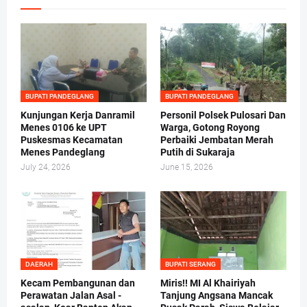
BUPATI PANDEGLANG
BUPATI PANDEGLANG
Kunjungan Kerja Danramil
Personil Polsek Pulosari Dan
Menes 0106 ke UPT
Warga, Gotong Royong
Puskesmas Kecamatan
Perbaiki Jembatan Merah
Menes Pandeglang
Putih di Sukaraja
July 24, 2026
June 15, 2026
DAERAH
BUPATI SERANG
Kecam Pembangunan dan
Miris!! MI Al Khairiyah
Perawatan Jalan Asal -
Tanjung Angsana Mancak