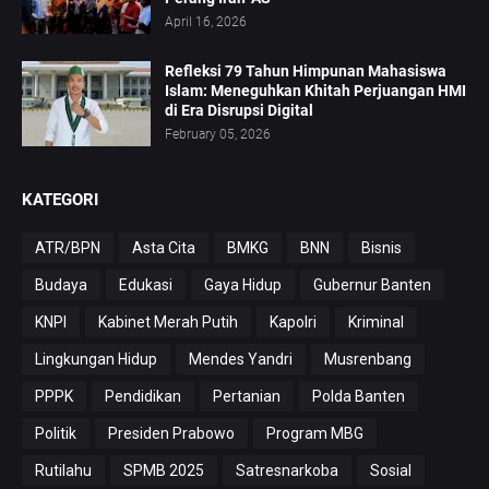
April 16, 2026
Refleksi 79 Tahun Himpunan Mahasiswa
Islam: Meneguhkan Khitah Perjuangan HMI
di Era Disrupsi Digital
February 05, 2026
KATEGORI
ATR/BPN
Asta Cita
BMKG
BNN
Bisnis
Budaya
Edukasi
Gaya Hidup
Gubernur Banten
KNPI
Kabinet Merah Putih
Kapolri
Kriminal
Lingkungan Hidup
Mendes Yandri
Musrenbang
PPPK
Pendidikan
Pertanian
Polda Banten
Politik
Presiden Prabowo
Program MBG
Rutilahu
SPMB 2025
Satresnarkoba
Sosial