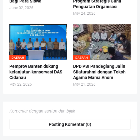
Bagi Para Siswa
Program Strategis Guna
Penguatan Organisasi
June 02, 2026
May 24, 2026
DAERAH
DAERAH
Pemprov Banten dukung
DPD PSI Pandeglang Jalin
kelanjutan konservasi DAS
Silaturahmi dengan Tokoh
Cidanau
Agama Mama Anom
May 22, 2026
May 21, 2026
Komentar dengan santun dan bijak
Posting Komentar (0)