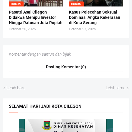
HUKUM
HUKUM
Pasutri Asal Cilegon
Kasus Pelecehan Seksual
Didakwa Menipu Investor
Dominasi Angka Kekerasan
Hingga Ratusan Juta Rupiah
di Kota Serang
October 28, 2025
October 27, 2025
Komentar dengan santun dan bijak
Posting Komentar (0)
Lebih baru
Lebih lama
SELAMAT HARI JADI KOTA CILEGON