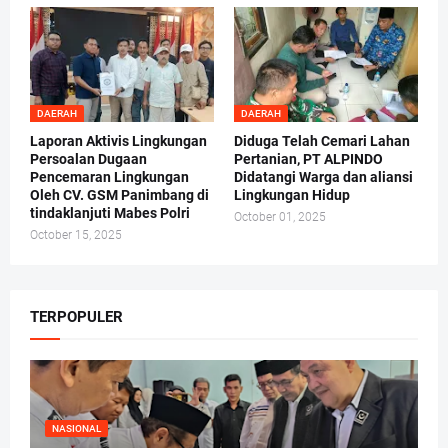
DAERAH
DAERAH
Laporan Aktivis Lingkungan
Diduga Telah Cemari Lahan
Persoalan Dugaan
Pertanian, PT ALPINDO
Pencemaran Lingkungan
Didatangi Warga dan aliansi
Oleh CV. GSM Panimbang di
Lingkungan Hidup
tindaklanjuti Mabes Polri
October 01, 2025
October 15, 2025
TERPOPULER
NASIONAL