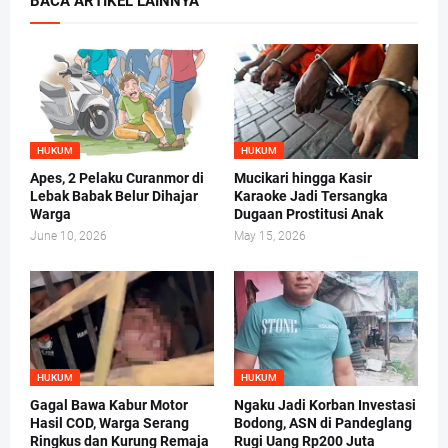
BACA ARTIKEL LAINNYA
HUKUM
HUKUM
Apes, 2 Pelaku Curanmor di
Mucikari hingga Kasir
Lebak Babak Belur Dihajar
Karaoke Jadi Tersangka
Warga
Dugaan Prostitusi Anak
June 10, 2026
May 15, 2026
HUKUM
HUKUM
Gagal Bawa Kabur Motor
Ngaku Jadi Korban Investasi
Hasil COD, Warga Serang
Bodong, ASN di Pandeglang
Ringkus dan Kurung Remaja
Rugi Uang Rp200 Juta