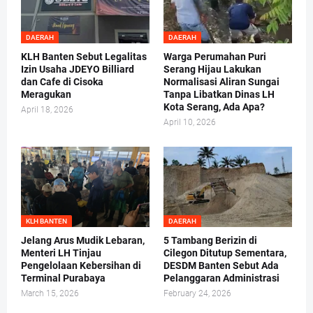
DAERAH
DAERAH
KLH Banten Sebut Legalitas
Warga Perumahan Puri
Izin Usaha JDEYO Billiard
Serang Hijau Lakukan
dan Cafe di Cisoka
Normalisasi Aliran Sungai
Meragukan
Tanpa Libatkan Dinas LH
Kota Serang, Ada Apa?
April 18, 2026
April 10, 2026
KLH BANTEN
DAERAH
Jelang Arus Mudik Lebaran,
5 Tambang Berizin di
Menteri LH Tinjau
Cilegon Ditutup Sementara,
Pengelolaan Kebersihan di
DESDM Banten Sebut Ada
Terminal Purabaya
Pelanggaran Administrasi
March 15, 2026
February 24, 2026