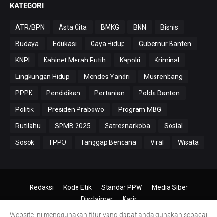
KATEGORI
ATR/BPN
Asta Cita
BMKG
BNN
Bisnis
Budaya
Edukasi
Gaya Hidup
Gubernur Banten
KNPI
Kabinet Merah Putih
Kapolri
Kriminal
Lingkungan Hidup
Mendes Yandri
Musrenbang
PPPK
Pendidikan
Pertanian
Polda Banten
Politik
Presiden Prabowo
Program MBG
Rutilahu
SPMB 2025
Satresnarkoba
Sosial
Sosok
TPPO
Tanggap Bencana
Viral
Wisata
Redaksi
Kode Etik
Standar PPW
Media Siber
Disclaimer
Karir
Website ini menggunakan fitur yang dapat anda gunakan sebagai
© 2024-2026
PT.Antero Inti Media