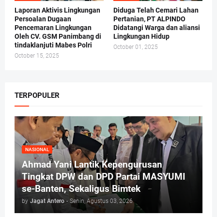
Laporan Aktivis Lingkungan
Diduga Telah Cemari Lahan
Persoalan Dugaan
Pertanian, PT ALPINDO
Pencemaran Lingkungan
Didatangi Warga dan aliansi
Oleh CV. GSM Panimbang di
Lingkungan Hidup
tindaklanjuti Mabes Polri
October 01, 2025
October 15, 2025
TERPOPULER
NASIONAL
Ahmad Yani Lantik Kepengurusan
Tingkat DPW dan DPD Partai MASYUMI
se-Banten, Sekaligus Bimtek
by
Jagat Antero
-
Senin, Agustus 03, 2026