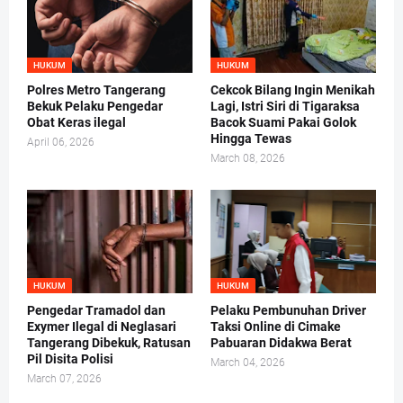
HUKUM
HUKUM
Polres Metro Tangerang
Cekcok Bilang Ingin Menikah
Bekuk Pelaku Pengedar
Lagi, Istri Siri di Tigaraksa
Obat Keras ilegal
Bacok Suami Pakai Golok
Hingga Tewas
April 06, 2026
March 08, 2026
HUKUM
HUKUM
Pengedar Tramadol dan
Pelaku Pembunuhan Driver
Exymer Ilegal di Neglasari
Taksi Online di Cimake
Tangerang Dibekuk, Ratusan
Pabuaran Didakwa Berat
Pil Disita Polisi
March 04, 2026
March 07, 2026