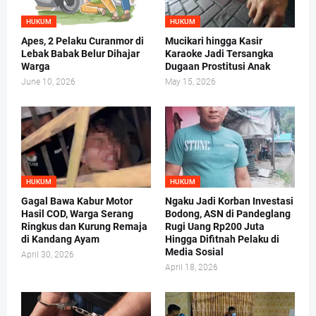
HUKUM
HUKUM
Apes, 2 Pelaku Curanmor di
Mucikari hingga Kasir
Lebak Babak Belur Dihajar
Karaoke Jadi Tersangka
Warga
Dugaan Prostitusi Anak
June 10, 2026
May 15, 2026
HUKUM
HUKUM
Gagal Bawa Kabur Motor
Ngaku Jadi Korban Investasi
Hasil COD, Warga Serang
Bodong, ASN di Pandeglang
Ringkus dan Kurung Remaja
Rugi Uang Rp200 Juta
di Kandang Ayam
Hingga Difitnah Pelaku di
Media Sosial
April 30, 2026
April 18, 2026