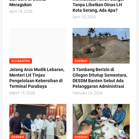
Meragukan
Tanpa Libatkan Dinas LH
Kota Serang, Ada Apa?
April 18, 2026
April 10, 2026
KLH BANTEN
DAERAH
Jelang Arus Mudik Lebaran,
5 Tambang Berizin di
Menteri LH Tinjau
Cilegon Ditutup Sementara,
Pengelolaan Kebersihan di
DESDM Banten Sebut Ada
Terminal Purabaya
Pelanggaran Administrasi
March 15, 2026
February 24, 2026
DAERAH
DAERAH