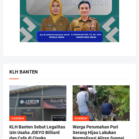
KLH BANTEN
DAERAH
DAERAH
KLH Banten Sebut Legalitas
Warga Perumahan Puri
Izin Usaha JDEYO Billiard
Serang Hijau Lakukan
dan Cafe di Cisoka
Normalisasi Aliran Sungai