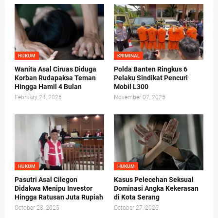
HUKUM
KRIMINAL
Wanita Asal Ciruas Diduga
Polda Banten Ringkus 6
Korban Rudapaksa Teman
Pelaku Sindikat Pencuri
Hingga Hamil 4 Bulan
Mobil L300
February 24, 2026
November 07, 2025
HUKUM
HUKUM
Pasutri Asal Cilegon
Kasus Pelecehan Seksual
Didakwa Menipu Investor
Dominasi Angka Kekerasan
Hingga Ratusan Juta Rupiah
di Kota Serang
October 28, 2025
October 27, 2025