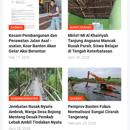
DAERAH
BUPATI SERANG
Kecam Pembangunan dan
Miris!! MI Al Khairiyah
Perawatan Jalan Asal -
Tanjung Angsana Mancak
asalan, Koar Banten Akan
Rusak Parah, Siswa Belajar
Gelar Aksi Beruntun
di Tengah Keterbatasan
May 11, 2026
April 30, 2026
GUBERNUR BANTEN
DAERAH
Jembatan Rusak Nyaris
Pemprov Banten Fokus
Ambruk, Warga Desa Bojong
Normalisasi Sungai Cirarab
Menteng Desak Pemkab
Tangerang
Lebak Ambil Tindakan Nyata
February 25, 2026
April 28, 2026