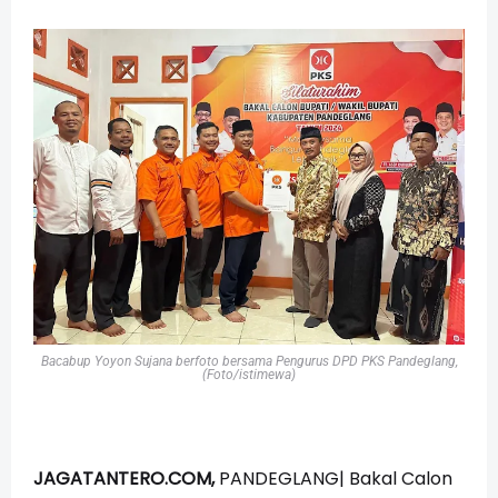
Bacabup Yoyon Sujana berfoto bersama Pengurus DPD PKS Pandeglang,
(Foto/istimewa)
JAGATANTERO.COM,
PANDEGLANG| Bakal Calon