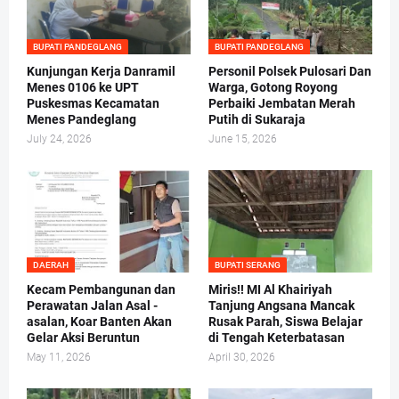
BUPATI PANDEGLANG
BUPATI PANDEGLANG
Kunjungan Kerja Danramil
Personil Polsek Pulosari Dan
Menes 0106 ke UPT
Warga, Gotong Royong
Puskesmas Kecamatan
Perbaiki Jembatan Merah
Menes Pandeglang
Putih di Sukaraja
July 24, 2026
June 15, 2026
DAERAH
BUPATI SERANG
Kecam Pembangunan dan
Miris!! MI Al Khairiyah
Perawatan Jalan Asal -
Tanjung Angsana Mancak
asalan, Koar Banten Akan
Rusak Parah, Siswa Belajar
Gelar Aksi Beruntun
di Tengah Keterbatasan
May 11, 2026
April 30, 2026