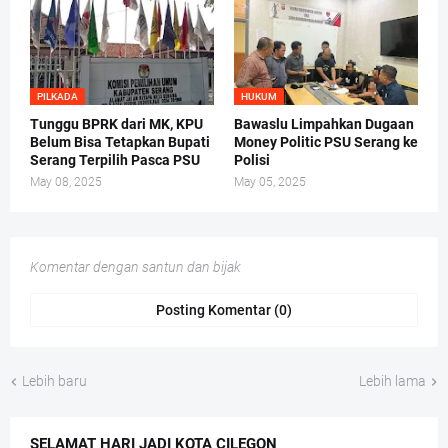
PILKADA
HUKUM
Tunggu BPRK dari MK, KPU
Bawaslu Limpahkan Dugaan
Belum Bisa Tetapkan Bupati
Money Politic PSU Serang ke
Serang Terpilih Pasca PSU
Polisi
May 08, 2025
May 05, 2025
Komentar dengan santun dan bijak
Posting Komentar (0)
Lebih baru
Lebih lama
SELAMAT HARI JADI KOTA CILEGON