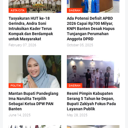
ASTA CITA
DAERAH
Tasyakuran HUT ke-18
Ada Potensi Defisit APBD
Gerindra, Andra Soni
2026 Capai Rp700 Milyar,
Intruksikan Kader Terus
KNPI Banten Desak Hapus
Kompak dan Berdampak
Tunjangan Perumahan
untuk Masyarakat
Anggota DPRD
February 07, 2026
October 05, 2025
POLITIK
DAERAH
Mantan Bupati Pandeglang
Resmi Pimpin Kabupaten
Irna Narulita Terpilih
Serang 5 Tahun ke Depan,
Sebagai Ketua DPW PAN
Bupati Zakiyah Fokus Pada
Banten
Layanan Publik
June 14, 2025
May 28, 2025