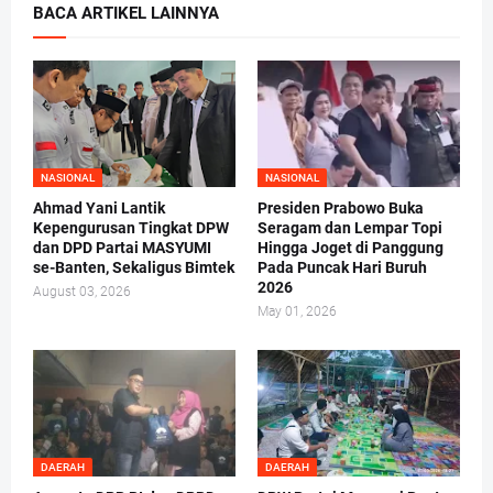
BACA ARTIKEL LAINNYA
NASIONAL
NASIONAL
Ahmad Yani Lantik
Presiden Prabowo Buka
Kepengurusan Tingkat DPW
Seragam dan Lempar Topi
dan DPD Partai MASYUMI
Hingga Joget di Panggung
se-Banten, Sekaligus Bimtek
Pada Puncak Hari Buruh
2026
August 03, 2026
May 01, 2026
DAERAH
DAERAH