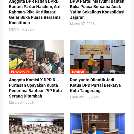
Anggota DPR RI dan DPRD
DPW Partai Masyumi Banten
Banten Partai Nasdem, Arif
Buka Puasa Bersama Anak
Rahman-Rika Kartikasari
Yatim Sekaligus Konsolidasi
Gelar Buka Puasa Bersama
Jajaran
Konstituen
March 07, 2026
March 16, 2026
PENDIDIKAN
DAERAH
Anggota Komisi X DPR RI
Radiyanto Dilantik Jadi
Furtasan Upayakan Kuota
Ketua DPD Partai Berkarya
Penerima Bantuan PIP Kota
Kota Tangerang
Serang Ditambah
February 11, 2026
March 04, 2026