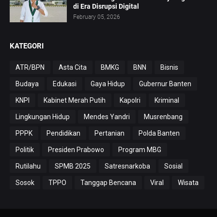
di Era Disrupsi Digital
February 05, 2026
KATEGORI
ATR/BPN
Asta Cita
BMKG
BNN
Bisnis
Budaya
Edukasi
Gaya Hidup
Gubernur Banten
KNPI
Kabinet Merah Putih
Kapolri
Kriminal
Lingkungan Hidup
Mendes Yandri
Musrenbang
PPPK
Pendidikan
Pertanian
Polda Banten
Politik
Presiden Prabowo
Program MBG
Rutilahu
SPMB 2025
Satresnarkoba
Sosial
Sosok
TPPO
Tanggap Bencana
Viral
Wisata