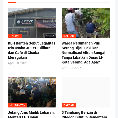
DAERAH
DAERAH
KLH Banten Sebut Legalitas
Warga Perumahan Puri
Izin Usaha JDEYO Billiard
Serang Hijau Lakukan
dan Cafe di Cisoka
Normalisasi Aliran Sungai
Meragukan
Tanpa Libatkan Dinas LH
Kota Serang, Ada Apa?
April 18, 2026
April 10, 2026
KLH BANTEN
DAERAH
Jelang Arus Mudik Lebaran,
5 Tambang Berizin di
Menteri LH Tinjau
Cilegon Ditutup Sementara,