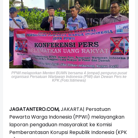
PPWI melaporkan Menteri BUMN bersama 4 (empat) pengurus pusat
organisasi Persatuan Wartawan Indonesia (PWI) dan Dewan Pers ke
KPK.(Foto:Istimewa)
JAGATANTERO.COM,
JAKARTA| Persatuan
Pewarta Warga Indonesia (PPWI) melayangkan
laporan pengaduan masyarakat ke Komisi
Pemberantasan Korupsi Republik Indonesia (KPK