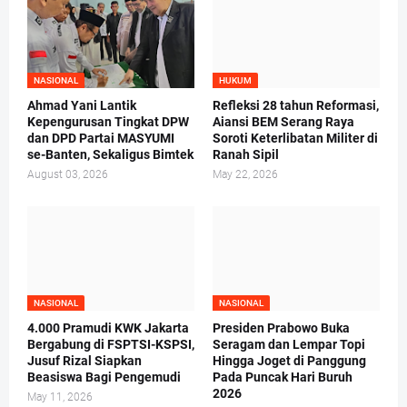
NASIONAL
HUKUM
Ahmad Yani Lantik
Refleksi 28 tahun Reformasi,
Kepengurusan Tingkat DPW
Aiansi BEM Serang Raya
dan DPD Partai MASYUMI
Soroti Keterlibatan Militer di
se-Banten, Sekaligus Bimtek
Ranah Sipil
August 03, 2026
May 22, 2026
NASIONAL
NASIONAL
4.000 Pramudi KWK Jakarta
Presiden Prabowo Buka
Bergabung di FSPTSI-KSPSI,
Seragam dan Lempar Topi
Jusuf Rizal Siapkan
Hingga Joget di Panggung
Beasiswa Bagi Pengemudi
Pada Puncak Hari Buruh
2026
May 11, 2026