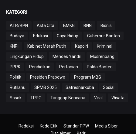
KATEGORI
ATR/BPN
Asta Cita
BMKG
BNN
Bisnis
Budaya
Edukasi
Gaya Hidup
Gubernur Banten
KNPI
Kabinet Merah Putih
Kapolri
Kriminal
Lingkungan Hidup
Mendes Yandri
Musrenbang
PPPK
Pendidikan
Pertanian
Polda Banten
Politik
Presiden Prabowo
Program MBG
Rutilahu
SPMB 2025
Satresnarkoba
Sosial
Sosok
TPPO
Tanggap Bencana
Viral
Wisata
Redaksi
Kode Etik
Standar PPW
Media Siber
Disclaimer
Karir