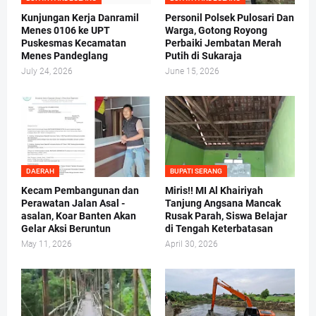
Kunjungan Kerja Danramil
Personil Polsek Pulosari Dan
Menes 0106 ke UPT
Warga, Gotong Royong
Puskesmas Kecamatan
Perbaiki Jembatan Merah
Menes Pandeglang
Putih di Sukaraja
July 24, 2026
June 15, 2026
DAERAH
BUPATI SERANG
Kecam Pembangunan dan
Miris!! MI Al Khairiyah
Perawatan Jalan Asal -
Tanjung Angsana Mancak
asalan, Koar Banten Akan
Rusak Parah, Siswa Belajar
Gelar Aksi Beruntun
di Tengah Keterbatasan
May 11, 2026
April 30, 2026