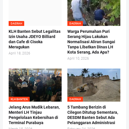
DAERAH
DAERAH
KLH Banten Sebut Legalitas
Warga Perumahan Puri
Izin Usaha JDEYO Billiard
Serang Hijau Lakukan
dan Cafe di Cisoka
Normalisasi Aliran Sungai
Meragukan
Tanpa Libatkan Dinas LH
Kota Serang, Ada Apa?
April 18, 2026
April 10, 2026
KLH BANTEN
DAERAH
Jelang Arus Mudik Lebaran,
5 Tambang Berizin di
Menteri LH Tinjau
Cilegon Ditutup Sementara,
Pengelolaan Kebersihan di
DESDM Banten Sebut Ada
Terminal Purabaya
Pelanggaran Administrasi